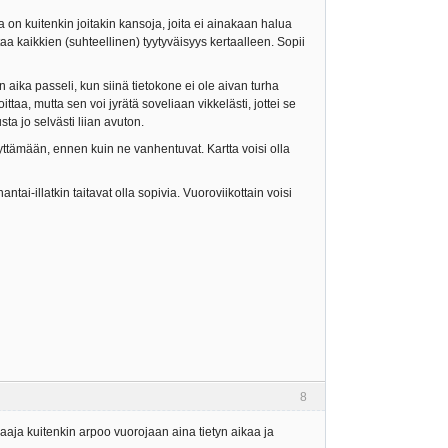
a on kuitenkin joitakin kansoja, joita ei ainakaan halua
taa kaikkien (suhteellinen) tyytyväisyys kertaalleen. Sopii
aika passeli, kun siinä tietokone ei ole aivan turha
ttaa, mutta sen voi jyrätä soveliaan vikkelästi, jottei se
ta jo selvästi liian avuton.
äyttämään, ennen kuin ne vanhentuvat. Kartta voisi olla
tai-illatkin taitavat olla sopivia. Vuoroviikottain voisi
8
aaja kuitenkin arpoo vuorojaan aina tietyn aikaa ja