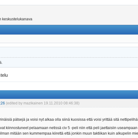
on keskustelukanava
ä.
telu
:26
(edited by mazikainen 19.11.2010 08:46:38)
inäisiä pätsejä ja voisi nyt alkaa olla siinä kuosissa että voisi yrittää sitä nettipel
svat kiinnostuneet pelaamaan netissä civ 5 -peli niin että peli jaettaisiin useampaan 
a ilman mitään sen kummempaa kiirettä että jonkin muun taktiikan kuin alkupelin m