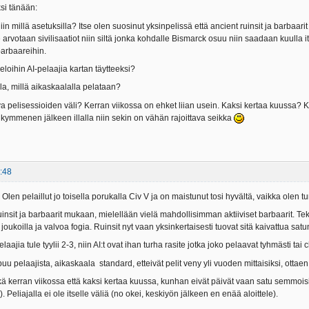
si tänään:
iin millä asetuksilla? Itse olen suosinut yksinpelissä että ancient ruinsit ja barbaar
lle arvotaan sivilisaatiot niin siltä jonka kohdalle Bismarck osuu niin saadaan kuulla i
 barbaareihin.
loihin AI-pelaajia kartan täytteeksi?
lla, millä aikaskaalalla pelataan?
iva pelisessioiden väli? Kerran viikossa on ehket liian usein. Kaksi kertaa kuuss
ymmenen jälkeen illalla niin sekin on vähän rajoittava seikka
:48
Olen pelaillut jo toisella porukalla Civ V ja on maistunut tosi hyvältä, vaikka olen t
uinsit ja barbaarit mukaan, mielellään vielä mahdollisimman aktiiviset barbaarit. T
a joukoilla ja valvoa fogia. Ruinsit nyt vaan yksinkertaisesti tuovat sitä kaivattua sa
pelaajia tule tyylii 2-3, niin AI:t ovat ihan turha rasite jotka joko pelaavat tyhmästi ta
puu pelaajista, aikaskaala standard, etteivät pelit veny yli vuoden mittaisiksi, otta
kä kerran viikossa että kaksi kertaa kuussa, kunhan eivät päivät vaan satu semmoisil
. Peliajalla ei ole itselle väliä (no okei, keskiyön jälkeen en enää aloittele).