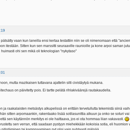
:19
 pätsätty vaan kun laneilla ensi kertaa testattiin niin se oli nimenomaan että "ancie
 itestään. Sitten kun sen marssitti seuraaville raunioille ja kone arpoi saman jutun 
i huimasti ohi sen mikä oli teknologian "nykytaso"
:01
oon, mutta mazikaisen tuttavana ajattelin silti civistäytyä mukana.
itechaus on päivitetty pois. Ei tartte pelätä rihlakiväärejä rautakaudella.
 ja raakalaisten metsästys alkupelissä on erittäin tervetullutta tekemistä siinä vai
hän sitten arpomaankin, rakentaako lisää sotilasunittia alkuun ja onko se soturi vai
että sen käytännön merkitys ei ole haittaava, jos ei ota hommaa liian vakavasti.
ustettu sen verran, että saadaan pystyyn miehekkään kokoisia sotia, eli huomion vie
n nitistäminen tai kamppaaminen nyt olisi vain puhtaasti mälsää.