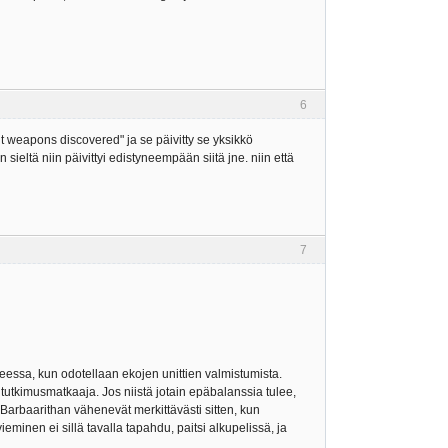
6
nt weapons discovered" ja se päivitty se yksikkö
sieltä niin päivittyi edistyneempään siitä jne. niin että
7
heessa, kun odotellaan ekojen unittien valmistumista.
 tutkimusmatkaaja. Jos niistä jotain epäbalanssia tulee,
Barbaarithan vähenevät merkittävästi sitten, kun
minen ei sillä tavalla tapahdu, paitsi alkupelissä, ja