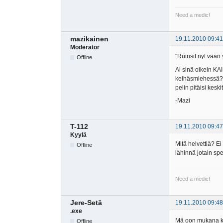
Need a medic!
mazikainen
19.11.2010 09:41
Moderator
"Ruinsit nyt vaan 
Offline
Ai sinä oikein KAI
keihäsmiehessä? E
pelin pitäisi keskit
-Mazi
T-112
19.11.2010 09:47
Kyylä
Mitä helvettiä? Ei
Offline
lähinnä jotain sp
Need a medic!
Jere-Setä
19.11.2010 09:48
.exe
Mä oon mukana kui
Offline