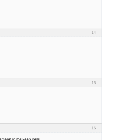
14
15
16
olemaan jo melkeen joulu.