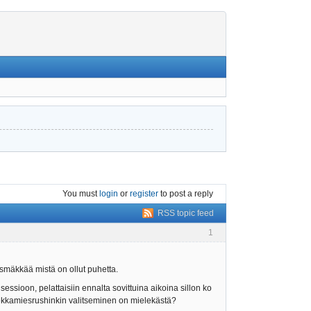
You must
login
or
register
to post a reply
RSS topic feed
1
ihäsmäkkää mistä on ollut puhetta.
sessioon, pelattaisiin ennalta sovittuina aikoina sillon ko
iekkamiesrushinkin valitseminen on mielekästä?