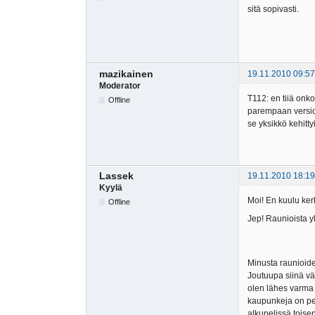
sitä sopivasti.
mazikainen
19.11.2010 09:57
Moderator
T112: en tiiä onko
Offline
parempaan versioon
se yksikkö kehitty
Lassek
19.11.2010 18:19
Kyylä
Moi! En kuulu kerh
Offline
Jep! Raunioista yl
Minusta raunioiden
Joutuupa siinä vä
olen lähes varma 
kaupunkeja on per
alkupelissä toise