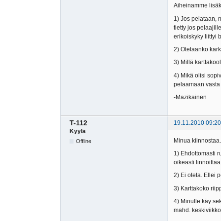
Aiheinamme lisäk
1) Jos pelataan, n
tietty jos pelaaji
erikoiskyky liittyi
2) Otetaanko karke
3) Millä karttakoo
4) Mikä olisi sop
pelaamaan vasta k
-Mazikainen
T-112
19.11.2010 09:20
Kyylä
Minua kiinnostaa. 
Offline
1) Ehdottomasti r
oikeasti linnoitta
2) Ei oteta. Ellei 
3) Karttakoko riip
4) Minulle käy se
mahd. keskiviikko)