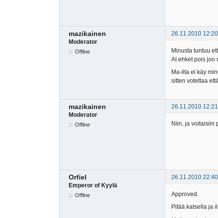
mazikainen
26.11.2010 12:20
Moderator
Minusta tuntuu ett
Offline
AI ehket pois joo 
Ma-ilta ei käy min
sitten votettaa et
mazikainen
26.11.2010 12:21
Moderator
Niin, ja voitaisii
Offline
Orfiel
26.11.2010 22:40
Emperor of Kyylä
Approved.
Offline
Pitää katsella ja 