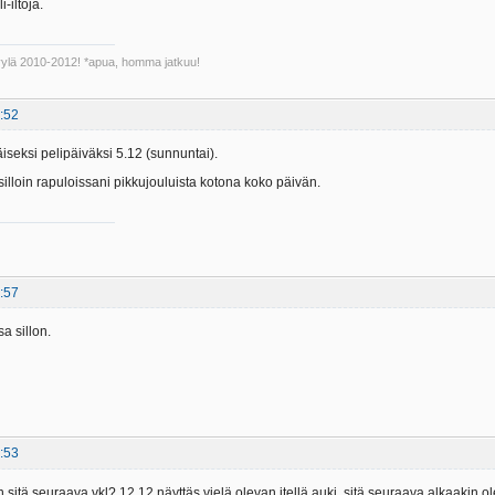
-iltoja.
Kyylä 2010-2012! *apua, homma jatkuu!
:52
eksi pelipäiväksi 5.12 (sunnuntai).
 silloin rapuloissani pikkujouluista kotona koko päivän.
:57
a sillon.
:53
n sitä seuraava vkl? 12.12 näyttäs vielä olevan itellä auki, sitä seuraava alkaakin 