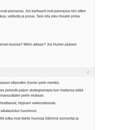
it ovat pannassa. Jos barbaarit ovat pannassa niin sitten
tkua, valitusta ja porua. Taisi olla joku muukin jonka
a? Kerran kuussa? Mihin aikaan? Jos Humer pääsee
2
urpaani ottanutkin (hyvän pelin merkki).
ekee peleistä paljon strategisempia kun maitansa pitää
tunnaisuuttakin peliin mukaan.
i cheattaavat, riippuen vaikeustasosta.
en aikataulutus huomioon.
le jotka ovat itselle huonoja (lähinnä sunnuntai ja