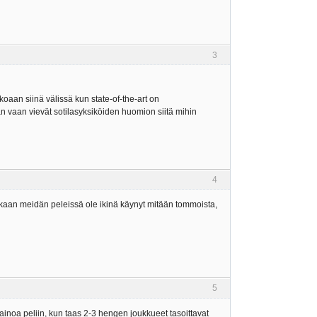
3
kkoaan siinä välissä kun state-of-the-art on
än vaan vievät sotilasyksiköiden huomion siitä mihin
4
ainakaan meidän peleissä ole ikinä käynyt mitään tommoista,
5
inoa peliin, kun taas 2-3 hengen joukkueet tasoittavat