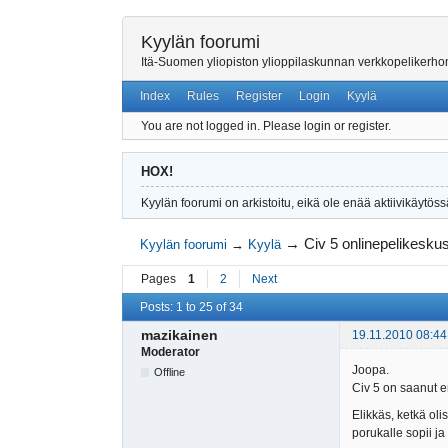
Kyylän foorumi
Itä-Suomen yliopiston ylioppilaskunnan verkkopelikerh
Index
Rules
Register
Login
Kyylä
You are not logged in.
Please login or register.
HOX!
Kyylän foorumi on arkistoitu, eikä ole enää aktiivikäytöss
→
Civ 5 onlinepelikeskus
Kyylän foorumi
→
Kyylä
Pages
1
2
Next
Posts: 1 to 25 of 34
mazikainen
19.11.2010 08:44
Moderator
Joopa.
Offline
Civ 5 on saanut er
Elikkäs, ketkä oli
porukalle sopii j