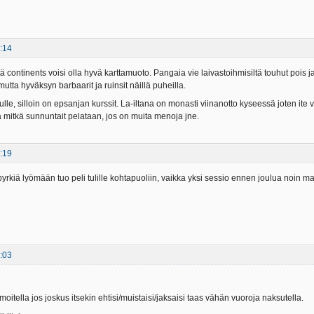
:14
ä continents voisi olla hyvä karttamuoto. Pangaia vie laivastoihmisiltä touhut pois 
mutta hyväksyn barbaarit ja ruinsit näillä puheilla.
ulle, silloin on epsanjan kurssit. La-iltana on monasti viinanotto kyseessä joten ite vo
tä mitkä sunnuntait pelataan, jos on muita menoja jne.
:19
n pyrkiä lyömään tuo peli tulille kohtapuoliin, vaikka yksi sessio ennen joulua noin m
:03
ilmoitella jos joskus itsekin ehtisi/muistaisi/jaksaisi taas vähän vuoroja naksutella.