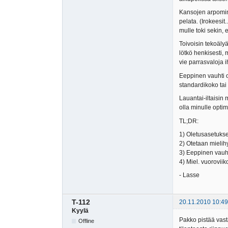
Kansojen arpominen
pelata. (Irokeesit
mulle toki sekin, 
Toivoisin tekoäly
lötkö henkisesti, 
vie parrasvaloja i
Eeppinen vauhti o
standardikoko tai
Lauantai-iltaisin 
olla minulle optimi
TL;DR:
1) Oletusasetukset
2) Otetaan mielih
3) Eeppinen vauhti
4) Miel. vuoroviikot
- Lasse
T-112
20.11.2010 10:49
Kyylä
Pakko pistää vast
Offline