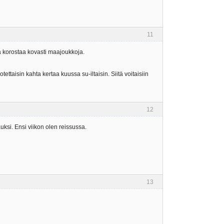
11
ja korostaa kovasti maajoukkoja.
tettaisin kahta kertaa kuussa su-iltaisin. Siitä voitaisiin
12
auksi. Ensi viikon olen reissussa.
13