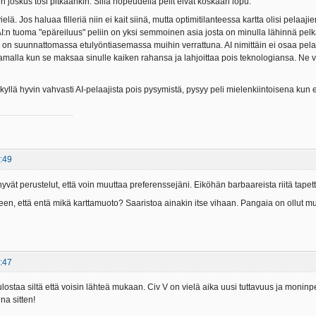
en joskus tosi pitkäänkin. Sillä nopeudella pelit eivät koskaan lopu.
 vielä. Jos haluaa filleriä niin ei kait siinä, mutta optimitilanteessa kartta olisi pela
 AI:n tuoma "epäreiluus" peliin on yksi semmoinen asia josta on minulla lähinnä pel
u, on suunnattomassa etulyöntiasemassa muihin verrattuna. AI nimittäin ei osaa pelat
samalla kun se maksaa sinulle kaiken rahansa ja lahjoittaa pois teknologiansa. Ne 
 kyllä hyvin vahvasti AI-pelaajista pois pysymistä, pysyy peli mielenkiintoisena ku
:49
n hyvät perustelut, että voin muuttaa preferenssejäni. Eiköhän barbaareista riitä tapet
leen, että entä mikä karttamuoto? Saaristoa ainakin itse vihaan. Pangaia on ollut m
:47
lostaa siltä että voisin lähteä mukaan. Civ V on vielä aika uusi tuttavuus ja monin
na sitten!