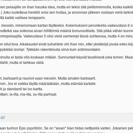
 pelaajille on ihan hauska idea, mutta en tekisi sitä pelitoiminnolla, koska kaikill
...) Joku luotettava henkilö voisi sen hoitaa, ja arvonnan jälkeen voidaan vielä tarkis
että kaikki valitsee lempparin.
ä messiin, nimenomaan kartan täytteeksi. Kokemukseni perusteella vaikeustaso 6 on 
mutteikä saa sotiessa aivan hillittömiä määriä bonussotilaita. Sitä pitää vähän kunnioi
hmispelaajilta. Vaikeustaso 5 olisi vielä varmempi tässä suhteessa, mutta 4 on minus
n ollut kiva. Aikakaudet eivät suhahtele ohi ihan niin, ettei yksikköjä jouda edes k
 pykälää isompi. Tykkään rakentelusta siinä kuin sotimisestakin.
minulla ei taida olla koskaan mitään. Sunnuntait käyvät tavallisesti joka toinen. Maanan
tahti, mutta ei tarkkaa väliä.
, barbaarit ja rauniot vaan messiin. Mutta ainakin barbaarit.
yvin. Jos ei vaikka täyttä määrääkään, mutta elämää kartalle.
 ja standardi tai iso kartta.
tain; la-ilta, ma-ilta, su-ilta parhaat.
:47
aan tuohon Epic-pyyntöön. Se on *aivan* liian hidas nettipeliä varten. Jokainen pel