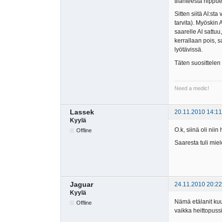
tilanteesta riippu
Sitten siitä AI:sta
tarvita). Myöskin
saarelle AI sattu
kerrallaan pois, 
lyötävissä.
Täten suosittelen
Need a medic!
Lassek
20.11.2010 14:11
Kyylä
O.k, siinä oli nii
Offline
Saaresta tuli mie
Jaguar
24.11.2010 20:22
Kyylä
Nämä etälanit kuu
Offline
vaikka heittopussi