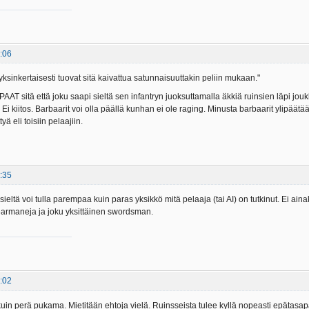
:06
yksinkertaisesti tuovat sitä kaivattua satunnaisuuttakin peliin mukaan."
PAAT sitä että joku saapi sieltä sen infantryn juoksuttamalla äkkiä ruinsien läpi jou
i kiitos. Barbaarit voi olla päällä kunhan ei ole raging. Minusta barbaarit ylipäätä
tyä eli toisiin pelaajiin.
:35
 sieltä voi tulla parempaa kuin paras yksikkö mitä pelaaja (tai AI) on tutkinut. Ei 
earmaneja ja joku yksittäinen swordsman.
:02
n perä pukama. Mietitään ehtoja vielä. Ruinsseista tulee kyllä nopeasti epätasapa