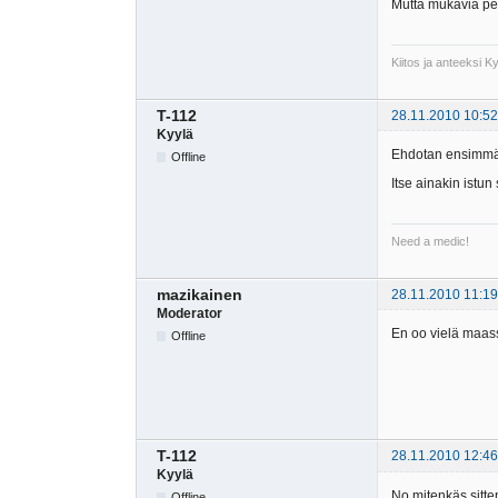
Mutta mukavia peli
Kiitos ja anteeksi 
T-112
28.11.2010 10:52
Kyylä
Ehdotan ensimmäis
Offline
Itse ainakin istun
Need a medic!
mazikainen
28.11.2010 11:19
Moderator
En oo vielä maass
Offline
T-112
28.11.2010 12:46
Kyylä
No mitenkäs sitte
Offline