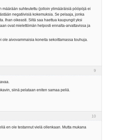
ajien määrään suhteutettu (jolloin ylimääräisiä pööpöjä ei
kästään negatiivisiä kokemuksia. Se pelaaja, jonka
a. Ihan oikeasti. Siltä saa haettua kaupungit yksi
vaan ovat mielettömän helposti ennalta-arvattavissa ja
n ei ole aivovammaisia koneita sekoittamassa touhuja.
9
tavaa.
ukavin, siinä pelataan eniten samaa peliä.
10
peliä en ole testannut vielä ollenkaan. Mutta mukana