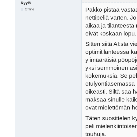
Kyylä
Pakko pistää vastaa
Offline
nettipeliä varten. J
aikaa ja tilanteesta 
eivät koskaan lopu.
Sitten siitä AI:sta vi
optimitilanteessa ka
ylimääräisiä pööpöjä
yksi semmoinen asia
kokemuksia. Se pel
etulyöntiasemassa m
oikeasti. Siltä saa 
maksaa sinulle kaik
ovat mielettömän hel
Täten suosittelen ky
peli mielenkiintois
touhuja.