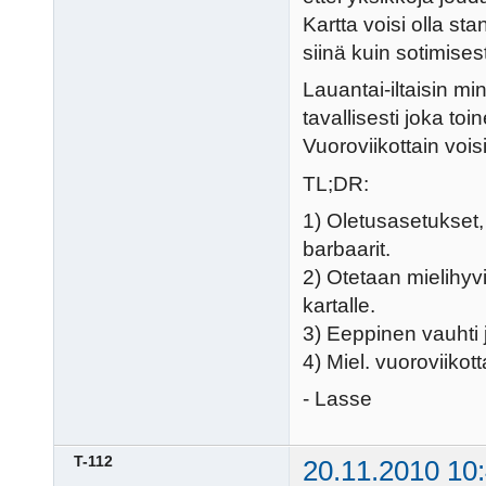
Kartta voisi olla s
siinä kuin sotimises
Lauantai-iltaisin mi
tavallisesti joka toi
Vuoroviikottain voisi
TL;DR:
1) Oletusasetukset,
barbaarit.
2) Otetaan mielihyv
kartalle.
3) Eeppinen vauhti j
4) Miel. vuoroviikotta
- Lasse
T-112
20.11.2010 10