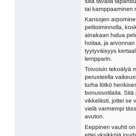
sillä tavalla tapahdu
tai kamppaaminen ny
Kansojen arpominen 
pelitoiminnolla, kosk
ainakaan halua pelat
hoitaa, ja arvonnan 
tyytyväisyys kertaall
lempparin.
Toivoisin tekoälyä
perusteella vaikeust
turha lötkö henkises
bonussotilaita. Sitä
vikkelästi, jottei se
vielä varmempi täss
avuton.
Eeppinen vauhti on o
ettei yksikköjä jou