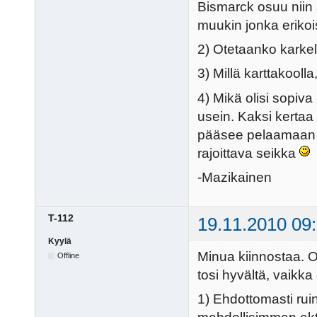
Bismarck osuu niin s
muukin jonka erikois
2) Otetaanko karkelo
3) Millä karttakooll
4) Mikä olisi sopiva
usein. Kaksi kerta
pääsee pelaamaan v
rajoittava seikka
-Mazikainen
T-112
19.11.2010 09
Kyylä
Minua kiinnostaa. Ol
Offline
tosi hyvältä, vaikka
1) Ehdottomasti ruin