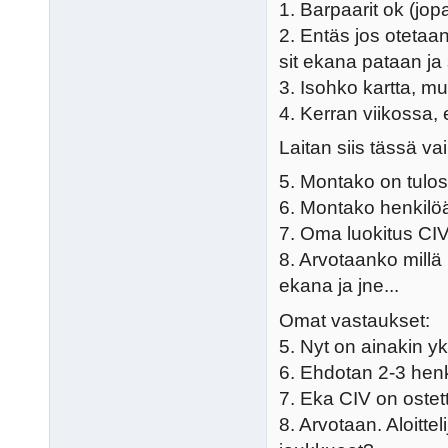
1. Barpaarit ok (jopa
2. Entäs jos otetaa
sit ekana pataan ja
3. Isohko kartta, m
4. Kerran viikossa, 
Laitan siis tässä v
5. Montako on tul
6. Montako henkilö
7. Oma luokitus CIV 
8. Arvotaanko mill
ekana ja jne...
Omat vastaukset:
5. Nyt on ainakin y
6. Ehdotan 2-3 henki
7. Eka CIV on oste
8. Arvotaan. Aloitte