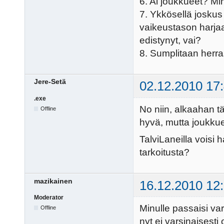
6. Ai joukkueet? Minä
7. Ykkösellä joskus 
vaikeustason harja
edistynyt, vai?
8. Sumplitaan herr
Jere-Setä
02.12.2010 17
.exe
No niin, alkaahan t
Offline
hyvä, mutta joukkue
TalviLaneilla voisi 
tarkoitusta?
mazikainen
16.12.2010 12
Moderator
Minulle passaisi va
Offline
nyt ei varsinaisesti 