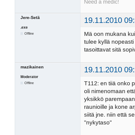
Need a medic!
Jere-Setä
19.11.2010 09
.exe
Mä oon mukana kuin
Offline
tulee kyllä nopeast
tasoittavat sitä sopi
mazikainen
19.11.2010 09
Moderator
T112: en tiiä onko p
Offline
oli nimenomaan että
yksikkö parempaan v
raunioille ja kone a
siitä jne. niin että 
"nykytaso"