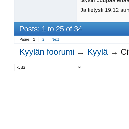
täysin puupää enää
Ja tietysti 19.12 sun
Posts: 1 to 25 of 34
Pages
1
2
Next
Kyylän foorumi
→
Kyylä
→
Ci