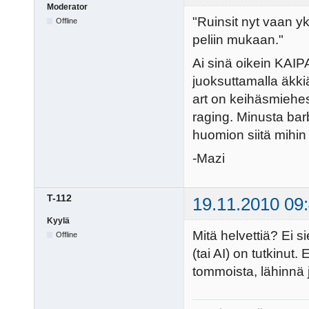
Moderator
"Ruinsit nyt vaan yk
Offline
peliin mukaan."
Ai sinä oikein KAIPA
juoksuttamalla äkkiä
art on keihäsmiehess
raging. Minusta bar
huomion siitä mihin pe
-Mazi
T-112
19.11.2010 09
Kyylä
Mitä helvettiä? Ei s
Offline
(tai AI) on tutkinut
tommoista, lähinnä 