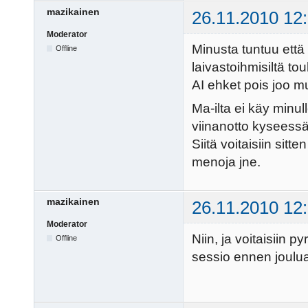
mazikainen
26.11.2010 12
Moderator
Minusta tuntuu että
Offline
laivastoihmisiltä to
AI ehket pois joo mu
Ma-ilta ei käy minul
viinanotto kyseessä 
Siitä voitaisiin sitt
menoja jne.
mazikainen
26.11.2010 12
Moderator
Niin, ja voitaisiin p
Offline
sessio ennen joulua