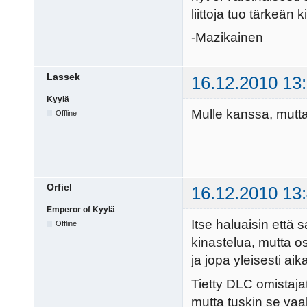
liittoja tuo tärkeän 
-Mazikainen
Lassek
16.12.2010 13
Kyylä
Mulle kanssa, mutta 
Offline
Orfiel
16.12.2010 13
Emperor of Kyylä
Itse haluaisin että s
Offline
kinastelua, mutta o
ja jopa yleisesti ai
Tietty DLC omistajat
mutta tuskin se vaak