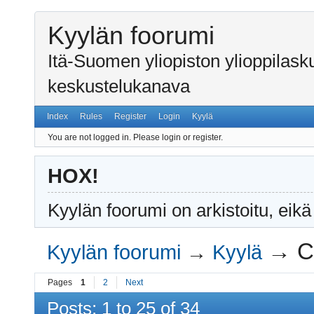
Kyylän foorumi
Itä-Suomen yliopiston ylioppilas
keskustelukanava
Index
Rules
Register
Login
Kyylä
You are not logged in.
Please login or register.
HOX!
Kyylän foorumi on arkistoitu, eikä
→
C
Kyylän foorumi
→
Kyylä
Pages
1
2
Next
Posts: 1 to 25 of 34