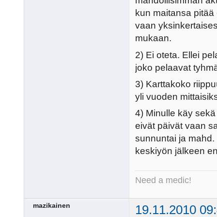
mahdollisimman akti
kun maitansa pitää o
vaan yksinkertaisest
mukaan.
2) Ei oteta. Ellei pel
joko pelaavat tyhmä
3) Karttakoko riippu
yli vuoden mittaisik
4) Minulle käy sekä
eivät päivät vaan sa
sunnuntai ja mahd. ke
keskiyön jälkeen en 
Need a medic!
mazikainen
19.11.2010 09