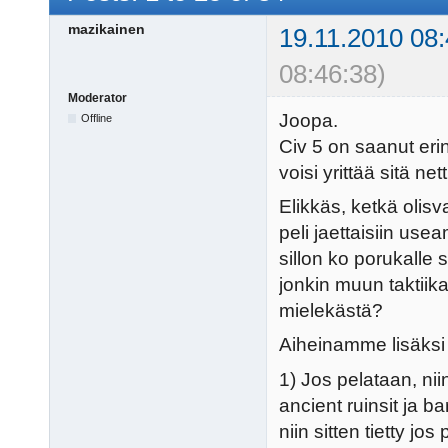
mazikainen
19.11.2010 08:
08:46:38)
Moderator
Joopa.
Offline
Civ 5 on saanut erin
voisi yrittää sitä n
Elikkäs, ketkä olisv
peli jaettaisiin use
sillon ko porukalle
jonkin muun taktiik
mielekästä?
Aiheinamme lisäksi
1) Jos pelataan, nii
ancient ruinsit ja 
niin sitten tietty jos