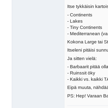
Itse tykkäisin kartoi
- Continents
- Lakes
- Tiny Continents
- Mediterranean (va
Kokona Large tai St
Itseleni pitäisi sun
Ja sitten vielä:
- Barbaarit pitää ol
- Ruinssit öky
- Kaikki vs. kaikki T
Eipä muuta, nähdä
PS: Hep! Varaan Bab