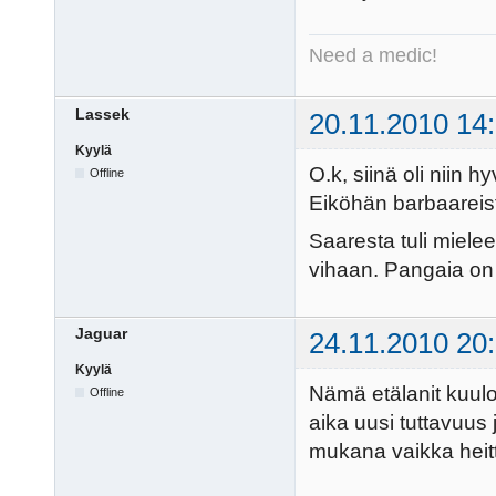
Need a medic!
Lassek
20.11.2010 14
Kyylä
O.k, siinä oli niin 
Offline
Eiköhän barbaareista
Saaresta tuli miele
vihaan. Pangaia on 
Jaguar
24.11.2010 20
Kyylä
Nämä etälanit kuulo
Offline
aika uusi tuttavuus 
mukana vaikka heitt