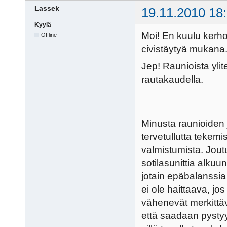
Lassek
19.11.2010 18
Kyylä
Moi! En kuulu kerhoo
Offline
civistäytyä mukana
Jep! Raunioista ylite
rautakaudella.
Minusta raunioiden 
tervetullutta tekemi
valmistumista. Jout
sotilasunittia alkuu
jotain epäbalanssia
ei ole haittaava, jo
vähenevät merkittäv
että saadaan pystyy