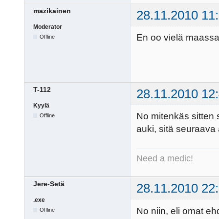
mazikainen
28.11.2010 11
Moderator
En oo vielä maassa 
Offline
T-112
28.11.2010 12
Kyylä
No mitenkäs sitten s
Offline
auki, sitä seuraava
Need a medic!
Jere-Setä
28.11.2010 22
.exe
No niin, eli omat eh
Offline