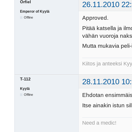
Orfiel
26.11.2010 22
Emperor of Kyylä
Approved.
Offline
Pitää katsella ja ilm
vähän vuoroja naksu
Mutta mukavia peli-i
Kiitos ja anteeksi K
T-112
28.11.2010 10
Kyylä
Ehdotan ensimmäisek
Offline
Itse ainakin istun s
Need a medic!