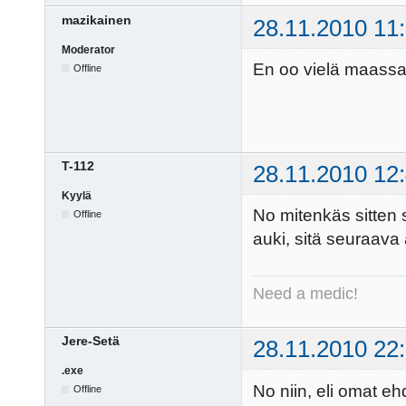
mazikainen
28.11.2010 11
Moderator
En oo vielä maassa 
Offline
T-112
28.11.2010 12
Kyylä
No mitenkäs sitten s
Offline
auki, sitä seuraava
Need a medic!
Jere-Setä
28.11.2010 22
.exe
No niin, eli omat eh
Offline