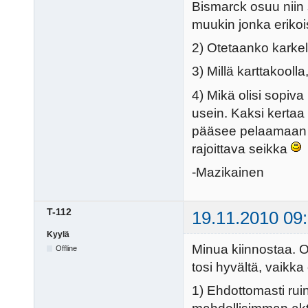
Bismarck osuu niin s
muukin jonka erikois
2) Otetaanko karkelo
3) Millä karttakooll
4) Mikä olisi sopiva
usein. Kaksi kerta
pääsee pelaamaan v
rajoittava seikka
-Mazikainen
T-112
19.11.2010 09
Kyylä
Minua kiinnostaa. Ol
Offline
tosi hyvältä, vaikka
1) Ehdottomasti ruin