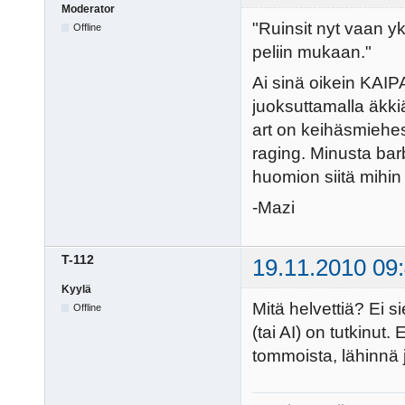
Moderator
"Ruinsit nyt vaan yk
Offline
peliin mukaan."
Ai sinä oikein KAIPA
juoksuttamalla äkkiä
art on keihäsmiehess
raging. Minusta bar
huomion siitä mihin pe
-Mazi
T-112
19.11.2010 09
Kyylä
Mitä helvettiä? Ei s
Offline
(tai AI) on tutkinut
tommoista, lähinnä 