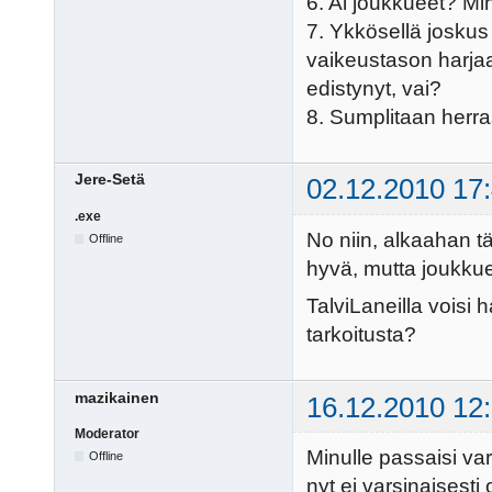
6. Ai joukkueet? Minä
7. Ykkösellä joskus 
vaikeustason harja
edistynyt, vai?
8. Sumplitaan herr
Jere-Setä
02.12.2010 17
.exe
No niin, alkaahan t
Offline
hyvä, mutta joukkue
TalviLaneilla voisi 
tarkoitusta?
mazikainen
16.12.2010 12
Moderator
Minulle passaisi va
Offline
nyt ei varsinaisesti 