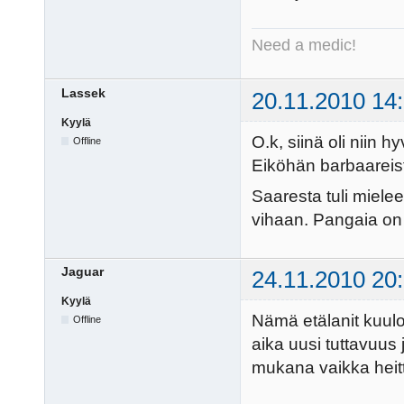
Need a medic!
Lassek
20.11.2010 14
Kyylä
O.k, siinä oli niin 
Offline
Eiköhän barbaareista
Saaresta tuli miele
vihaan. Pangaia on 
Jaguar
24.11.2010 20
Kyylä
Nämä etälanit kuulo
Offline
aika uusi tuttavuus 
mukana vaikka heitt