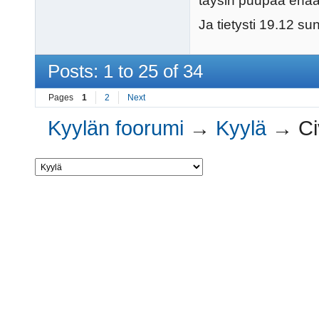
täysin puupää enää
Ja tietysti 19.12 sun
Posts: 1 to 25 of 34
Pages
1
2
Next
Kyylän foorumi
→
Kyylä
→
Ci