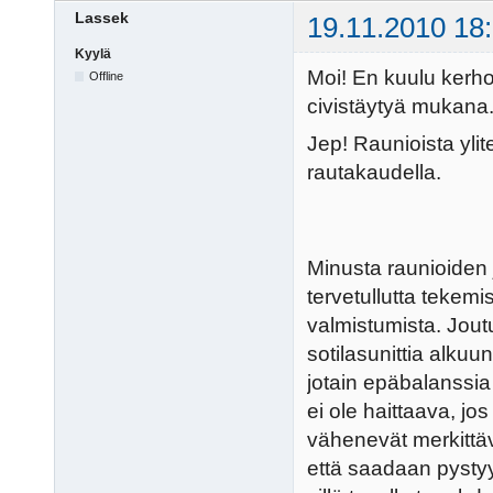
Lassek
19.11.2010 18
Kyylä
Moi! En kuulu kerhoo
Offline
civistäytyä mukana
Jep! Raunioista ylite
rautakaudella.
Minusta raunioiden 
tervetullutta tekemi
valmistumista. Jout
sotilasunittia alkuu
jotain epäbalanssia
ei ole haittaava, jo
vähenevät merkittäv
että saadaan pystyy