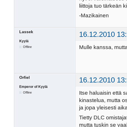
liittoja tuo tärkeän 
-Mazikainen
Lassek
16.12.2010 13
Kyylä
Mulle kanssa, mutta 
Offline
Orfiel
16.12.2010 13
Emperor of Kyylä
Itse haluaisin että s
Offline
kinastelua, mutta o
ja jopa yleisesti ai
Tietty DLC omistajat
mutta tuskin se vaak