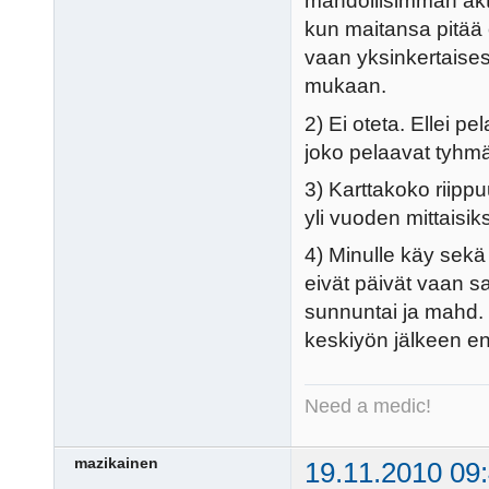
mahdollisimman akti
kun maitansa pitää o
vaan yksinkertaisest
mukaan.
2) Ei oteta. Ellei pel
joko pelaavat tyhmä
3) Karttakoko riippu
yli vuoden mittaisik
4) Minulle käy sekä
eivät päivät vaan sa
sunnuntai ja mahd. ke
keskiyön jälkeen en 
Need a medic!
mazikainen
19.11.2010 09