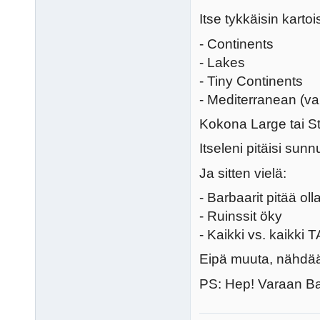
Itse tykkäisin kartoi
- Continents
- Lakes
- Tiny Continents
- Mediterranean (va
Kokona Large tai St
Itseleni pitäisi sun
Ja sitten vielä:
- Barbaarit pitää ol
- Ruinssit öky
- Kaikki vs. kaikki T
Eipä muuta, nähdä
PS: Hep! Varaan Bab