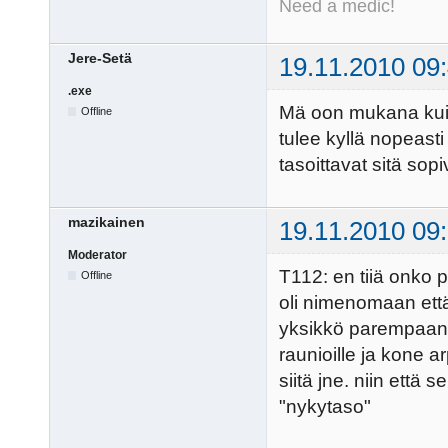
Need a medic!
Jere-Setä
19.11.2010 09
.exe
Mä oon mukana kuin
Offline
tulee kyllä nopeast
tasoittavat sitä sopi
mazikainen
19.11.2010 09
Moderator
T112: en tiiä onko p
Offline
oli nimenomaan että
yksikkö parempaan v
raunioille ja kone a
siitä jne. niin että 
"nykytaso"