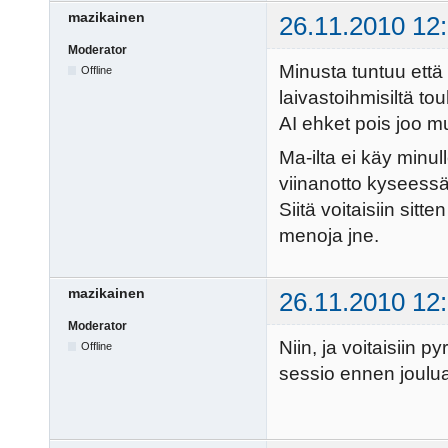
mazikainen
26.11.2010 12
Moderator
Minusta tuntuu että
Offline
laivastoihmisiltä to
AI ehket pois joo mu
Ma-ilta ei käy minul
viinanotto kyseessä 
Siitä voitaisiin sitt
menoja jne.
mazikainen
26.11.2010 12
Moderator
Niin, ja voitaisiin p
Offline
sessio ennen joulua