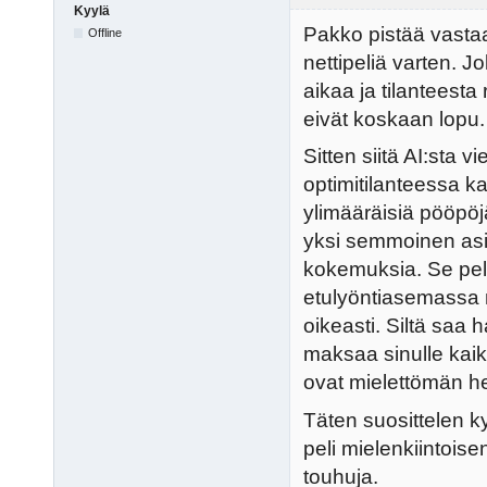
Kyylä
Pakko pistää vastaa
Offline
nettipeliä varten. J
aikaa ja tilanteesta 
eivät koskaan lopu.
Sitten siitä AI:sta vi
optimitilanteessa ka
ylimääräisiä pööpöjä
yksi semmoinen asia
kokemuksia. Se pel
etulyöntiasemassa m
oikeasti. Siltä saa 
maksaa sinulle kaik
ovat mielettömän hel
Täten suosittelen ky
peli mielenkiintois
touhuja.