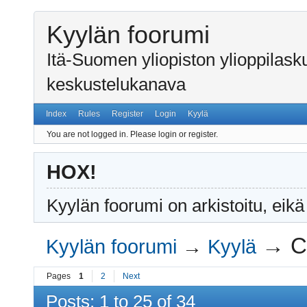
Kyylän foorumi
Itä-Suomen yliopiston ylioppilas
keskustelukanava
Index
Rules
Register
Login
Kyylä
You are not logged in.
Please login or register.
HOX!
Kyylän foorumi on arkistoitu, eikä
→
C
Kyylän foorumi
→
Kyylä
Pages
1
2
Next
Posts: 1 to 25 of 34