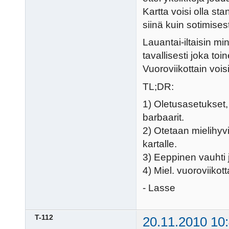
Kartta voisi olla s
siinä kuin sotimises
Lauantai-iltaisin mi
tavallisesti joka toi
Vuoroviikottain voisi
TL;DR:
1) Oletusasetukset,
barbaarit.
2) Otetaan mielihyv
kartalle.
3) Eeppinen vauhti j
4) Miel. vuoroviikotta
- Lasse
T-112
20.11.2010 10