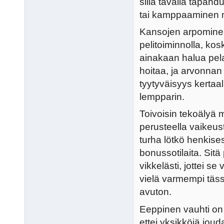
sillä tavalla tapahdu
tai kamppaaminen ny
Kansojen arpominen 
pelitoiminnolla, kosk
ainakaan halua pelat
hoitaa, ja arvonnan 
tyytyväisyys kertaall
lempparin.
Toivoisin tekoälyä
perusteella vaikeust
turha lötkö henkises
bonussotilaita. Sitä
vikkelästi, jottei se
vielä varmempi täss
avuton.
Eeppinen vauhti on o
ettei yksikköjä jou