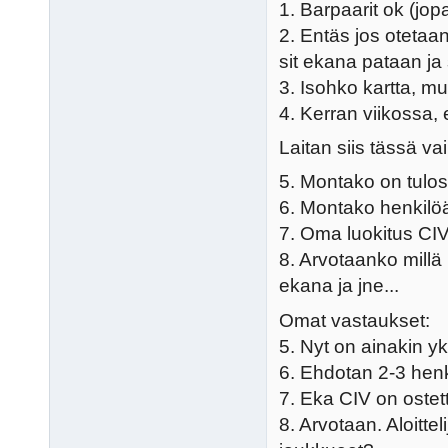
1. Barpaarit ok (jopa
2. Entäs jos otetaa
sit ekana pataan ja
3. Isohko kartta, m
4. Kerran viikossa, 
Laitan siis tässä v
5. Montako on tul
6. Montako henkilö
7. Oma luokitus CIV 
8. Arvotaanko mill
ekana ja jne...
Omat vastaukset:
5. Nyt on ainakin y
6. Ehdotan 2-3 henki
7. Eka CIV on oste
8. Arvotaan. Aloitte