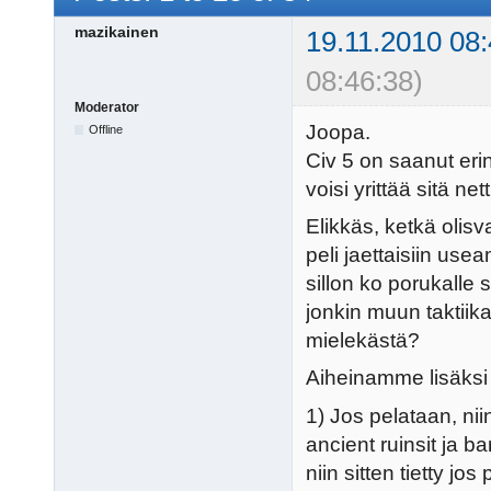
mazikainen
19.11.2010 08:
08:46:38)
Moderator
Joopa.
Offline
Civ 5 on saanut erin
voisi yrittää sitä n
Elikkäs, ketkä olisv
peli jaettaisiin use
sillon ko porukalle
jonkin muun taktiik
mielekästä?
Aiheinamme lisäksi
1) Jos pelataan, nii
ancient ruinsit ja 
niin sitten tietty jos