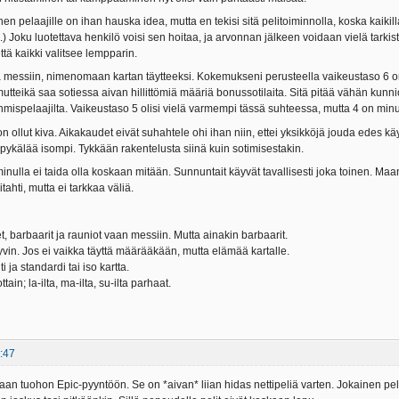
 pelaajille on ihan hauska idea, mutta en tekisi sitä pelitoiminnolla, koska kaikill
...) Joku luotettava henkilö voisi sen hoitaa, ja arvonnan jälkeen voidaan vielä tarkis
että kaikki valitsee lempparin.
ä messiin, nimenomaan kartan täytteeksi. Kokemukseni perusteella vaikeustaso 6 on 
mutteikä saa sotiessa aivan hillittömiä määriä bonussotilaita. Sitä pitää vähän kunnioi
hmispelaajilta. Vaikeustaso 5 olisi vielä varmempi tässä suhteessa, mutta 4 on minus
n ollut kiva. Aikakaudet eivät suhahtele ohi ihan niin, ettei yksikköjä jouda edes k
 pykälää isompi. Tykkään rakentelusta siinä kuin sotimisestakin.
minulla ei taida olla koskaan mitään. Sunnuntait käyvät tavallisesti joka toinen. Maanan
tahti, mutta ei tarkkaa väliä.
, barbaarit ja rauniot vaan messiin. Mutta ainakin barbaarit.
yvin. Jos ei vaikka täyttä määrääkään, mutta elämää kartalle.
 ja standardi tai iso kartta.
tain; la-ilta, ma-ilta, su-ilta parhaat.
:47
aan tuohon Epic-pyyntöön. Se on *aivan* liian hidas nettipeliä varten. Jokainen pel