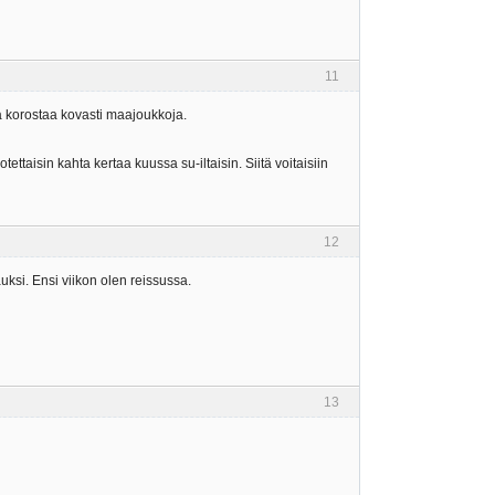
11
ja korostaa kovasti maajoukkoja.
tettaisin kahta kertaa kuussa su-iltaisin. Siitä voitaisiin
12
auksi. Ensi viikon olen reissussa.
13