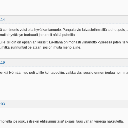
:14
ä continents voisi olla hyvä karttamuoto. Pangaia vie laivastoihmisiltä touhut pois 
mutta hyväksyn barbaarit ja ruinsit näillä puheilla.
ulle, silloin on epsanjan kurssit. La-iltana on monasti viinanotto kyseessä joten ite vo
tä mitkä sunnuntait pelataan, jos on muita menoja jne.
:19
n pyrkiä lyömään tuo peli tulille kohtapuoliin, vaikka yksi sessio ennen joulua noin m
:03
ilmoitella jos joskus itsekin ehtisi/muistaisi/jaksaisi taas vähän vuoroja naksutella.