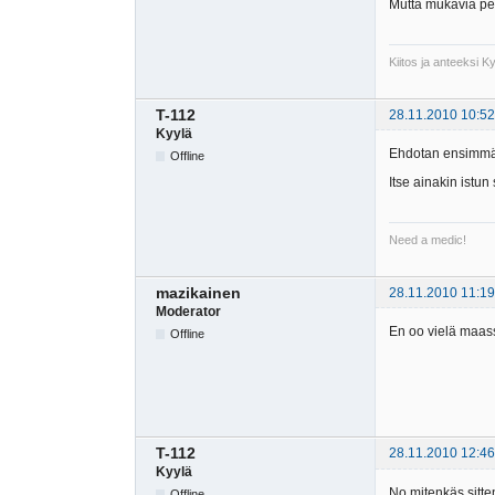
Mutta mukavia peli
Kiitos ja anteeksi 
T-112
28.11.2010 10:52
Kyylä
Ehdotan ensimmäis
Offline
Itse ainakin istun
Need a medic!
mazikainen
28.11.2010 11:19
Moderator
En oo vielä maass
Offline
T-112
28.11.2010 12:46
Kyylä
No mitenkäs sitte
Offline