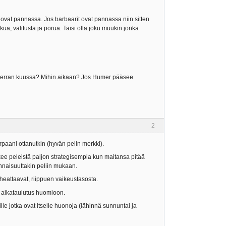
it ovat pannassa. Jos barbaarit ovat pannassa niin sitten
tkua, valitusta ja porua. Taisi olla joku muukin jonka
a? Kerran kuussa? Mihin aikaan? Jos Humer pääsee
2
urpaani ottanutkin (hyvän pelin merkki).
ekee peleistä paljon strategisempia kun maitansa pitää
tunnaisuuttakin peliin mukaan.
i cheattaavat, riippuen vaikeustasosta.
en aikataulutus huomioon.
le jotka ovat itselle huonoja (lähinnä sunnuntai ja