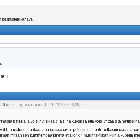
on keskustelukanava
ä.
telu
:26
(edited by mazikainen 19.11.2010 08:46:38)
inäisiä pätsejä ja voisi nyt alkaa olla siinä kuosissa että voisi yrittää sitä nettipel
svat kiinnostuneet pelaamaan netissä civ 5 -peli niin että peli jaettaisiin useampaan 
a ilman mitään sen kummempaa kiirettä että jonkin muun taktiikan kuin alkupelin m