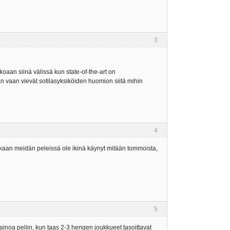
3
kkoaan siinä välissä kun state-of-the-art on
än vaan vievät sotilasyksiköiden huomion siitä mihin
4
ainakaan meidän peleissä ole ikinä käynyt mitään tommoista,
5
inoa peliin, kun taas 2-3 hengen joukkueet tasoittavat