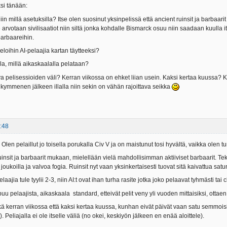
si tänään:
iin millä asetuksilla? Itse olen suosinut yksinpelissä että ancient ruinsit ja barbaar
lle arvotaan sivilisaatiot niin siltä jonka kohdalle Bismarck osuu niin saadaan kuulla i
 barbaareihin.
loihin AI-pelaajia kartan täytteeksi?
lla, millä aikaskaalalla pelataan?
iva pelisessioiden väli? Kerran viikossa on ehket liian usein. Kaksi kertaa kuuss
ymmenen jälkeen illalla niin sekin on vähän rajoittava seikka
:48
Olen pelaillut jo toisella porukalla Civ V ja on maistunut tosi hyvältä, vaikka olen t
uinsit ja barbaarit mukaan, mielellään vielä mahdollisimman aktiiviset barbaarit. T
a joukoilla ja valvoa fogia. Ruinsit nyt vaan yksinkertaisesti tuovat sitä kaivattua sa
pelaajia tule tyylii 2-3, niin AI:t ovat ihan turha rasite jotka joko pelaavat tyhmästi ta
puu pelaajista, aikaskaala standard, etteivät pelit veny yli vuoden mittaisiksi, otta
kä kerran viikossa että kaksi kertaa kuussa, kunhan eivät päivät vaan satu semmoisil
. Peliajalla ei ole itselle väliä (no okei, keskiyön jälkeen en enää aloittele).