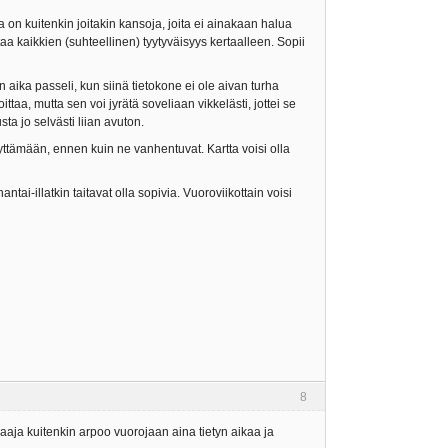
a on kuitenkin joitakin kansoja, joita ei ainakaan halua
taa kaikkien (suhteellinen) tyytyväisyys kertaalleen. Sopii
aika passeli, kun siinä tietokone ei ole aivan turha
ttaa, mutta sen voi jyrätä soveliaan vikkelästi, jottei se
ta jo selvästi liian avuton.
äyttämään, ennen kuin ne vanhentuvat. Kartta voisi olla
tai-illatkin taitavat olla sopivia. Vuoroviikottain voisi
8
aaja kuitenkin arpoo vuorojaan aina tietyn aikaa ja