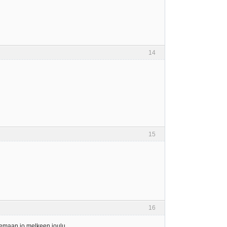
14
15
16
olemaan jo melkeen joulu.