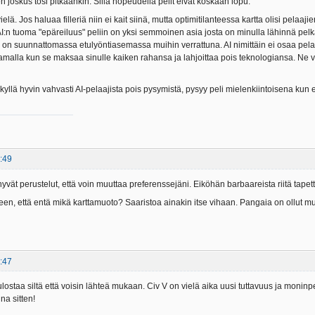
en joskus tosi pitkäänkin. Sillä nopeudella pelit eivät koskaan lopu.
 vielä. Jos haluaa filleriä niin ei kait siinä, mutta optimitilanteessa kartta olisi pela
 AI:n tuoma "epäreiluus" peliin on yksi semmoinen asia josta on minulla lähinnä pel
u, on suunnattomassa etulyöntiasemassa muihin verrattuna. AI nimittäin ei osaa pelat
samalla kun se maksaa sinulle kaiken rahansa ja lahjoittaa pois teknologiansa. Ne 
 kyllä hyvin vahvasti AI-pelaajista pois pysymistä, pysyy peli mielenkiintoisena ku
:49
n hyvät perustelut, että voin muuttaa preferenssejäni. Eiköhän barbaareista riitä tapet
leen, että entä mikä karttamuoto? Saaristoa ainakin itse vihaan. Pangaia on ollut m
:47
lostaa siltä että voisin lähteä mukaan. Civ V on vielä aika uusi tuttavuus ja monin
na sitten!