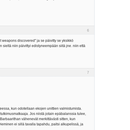
6
nt weapons discovered" ja se päivitty se yksikkö
sieltä niin päivittyi edistyneempään siitä jne. niin että
7
heessa, kun odotellaan ekojen unittien valmistumista.
 tutkimusmatkaaja. Jos niistä jotain epäbalanssia tulee,
Barbaarithan vähenevät merkittävästi sitten, kun
minen ei sillä tavalla tapahdu, paitsi alkupelissä, ja