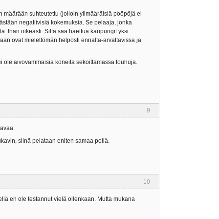
ajien määrään suhteutettu (jolloin ylimääräisiä pööpöjä ei
kästään negatiivisiä kokemuksia. Se pelaaja, jonka
a. Ihan oikeasti. Siltä saa haettua kaupungit yksi
vaan ovat mielettömän helposti ennalta-arvattavissa ja
n ei ole aivovammaisia koneita sekoittamassa touhuja.
9
tavaa.
ukavin, siinä pelataan eniten samaa peliä.
10
peliä en ole testannut vielä ollenkaan. Mutta mukana