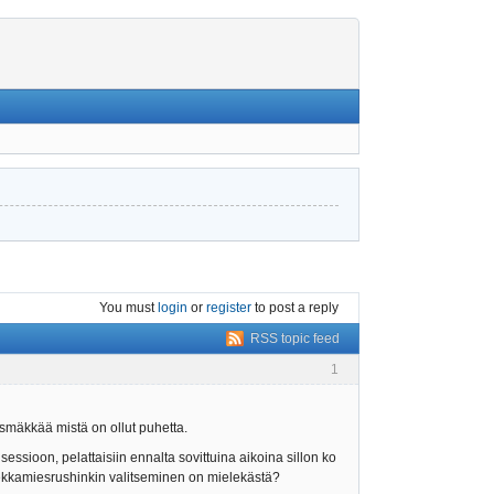
You must
login
or
register
to post a reply
RSS topic feed
1
ihäsmäkkää mistä on ollut puhetta.
sessioon, pelattaisiin ennalta sovittuina aikoina sillon ko
iekkamiesrushinkin valitseminen on mielekästä?