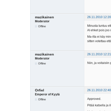
mazikainen
26.11.2010 12:20
Moderator
Minusta tuntuu ett
Offline
AI ehket pois joo 
Ma-ilta ei käy min
sitten votettaa et
mazikainen
26.11.2010 12:21
Moderator
Niin, ja voitaisii
Offline
Orfiel
26.11.2010 22:40
Emperor of Kyylä
Approved.
Offline
Pitää katsella ja 