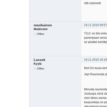
sitä sopivasti.
mazikainen
19.11.2010 09:57
Moderator
T112: en tiiä onko
Offline
parempaan versioon
se yksikkö kehitty
Lassek
19.11.2010 18:19
Kyylä
Moi! En kuulu kerh
Offline
Jep! Raunioista yl
Minusta raunioiden
Joutuupa siinä vä
olen lähes varma 
kaupunkeja on per
alkupelissä toise