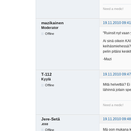
Need a medic!
mazikainen
19.11.2010 09:41
Moderator
"Ruinsit nyt vaan 
Offline
Ai sinä oikein KAI
keihäsmiehessä? E
pelin pitäisi keskit
-Mazi
T-112
19.11.2010 09:47
Kyylä
Mitä helvettiä? Ei
Offline
lähinnä jotain sp
Need a medic!
Jere-Setä
19.11.2010 09:48
.exe
Mä oon mukana kui
Offline