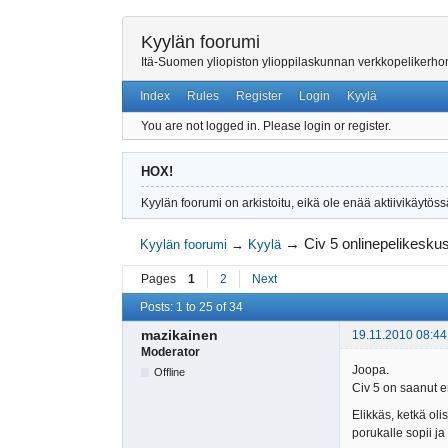
Kyylän foorumi
Itä-Suomen yliopiston ylioppilaskunnan verkkopelikerh
Index
Rules
Register
Login
Kyylä
You are not logged in.
Please login or register.
HOX!
Kyylän foorumi on arkistoitu, eikä ole enää aktiivikäytöss
→
Civ 5 onlinepelikeskus
Kyylän foorumi
→
Kyylä
Pages
1
2
Next
Posts: 1 to 25 of 34
mazikainen
19.11.2010 08:44
Moderator
Joopa.
Offline
Civ 5 on saanut er
Elikkäs, ketkä oli
porukalle sopii j