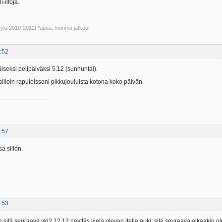
-iltoja.
Kyylä 2010-2012! *apua, homma jatkuu!
:52
eksi pelipäiväksi 5.12 (sunnuntai).
 silloin rapuloissani pikkujouluista kotona koko päivän.
:57
a sillon.
:53
n sitä seuraava vkl? 12.12 näyttäs vielä olevan itellä auki, sitä seuraava alkaakin 