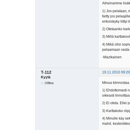
Aiheinamme lisäk
1) Jos pelataan, n
tietty jos pelaaji
erikoiskyky liittyi
2) Otetaanko karke
3) Millä karttakoo
4) Mikä olisi sop
pelaamaan vasta k
-Mazikainen
T-112
19.11.2010 09:20
Kyylä
Minua kiinnostaa. 
Offline
1) Ehdottomasti r
oikeasti linnoitta
2) Ei oteta. Ellei 
3) Karttakoko riip
4) Minulle käy se
mahd. keskiviikko)