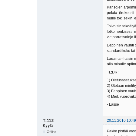
Kansojen arpominen
pelata. (Irokeesit
mulle toki sekin, 
Toivoisin tekoäly
lötkö henkisesti, 
vie parrasvaloja i
Eeppinen vauhti o
standardikoko tai
Lauantai-iltaisin 
olla minulle optimi
TL;DR:
1) Oletusasetukset
2) Otetaan mielih
3) Eeppinen vauhti
4) Miel. vuoroviikot
- Lasse
T-112
20.11.2010 10:49
Kyylä
Pakko pistää vast
Offline