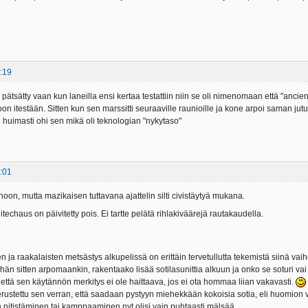
:19
 pätsätty vaan kun laneilla ensi kertaa testattiin niin se oli nimenomaan että "ancie
 itestään. Sitten kun sen marssitti seuraaville raunioille ja kone arpoi saman jutun 
i huimasti ohi sen mikä oli teknologian "nykytaso"
:01
oon, mutta mazikaisen tuttavana ajattelin silti civistäytyä mukana.
itechaus on päivitetty pois. Ei tartte pelätä rihlakiväärejä rautakaudella.
 ja raakalaisten metsästys alkupelissä on erittäin tervetullutta tekemistä siinä vai
hän sitten arpomaankin, rakentaako lisää sotilasunittia alkuun ja onko se soturi vai
että sen käytännön merkitys ei ole haittaava, jos ei ota hommaa liian vakavasti.
ustettu sen verran, että saadaan pystyyn miehekkään kokoisia sotia, eli huomion vie
n nitistäminen tai kamppaaminen nyt olisi vain puhtaasti mälsää.