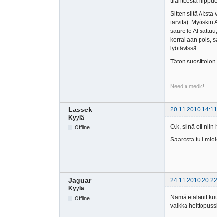
tilanteesta riippu
Sitten siitä AI:sta
tarvita). Myöskin
saarelle AI sattu
kerrallaan pois, 
lyötävissä.
Täten suosittelen
Need a medic!
Lassek
20.11.2010 14:11
Kyylä
O.k, siinä oli nii
Offline
Saaresta tuli mie
Jaguar
24.11.2010 20:22
Kyylä
Nämä etälanit kuu
Offline
vaikka heittopussi