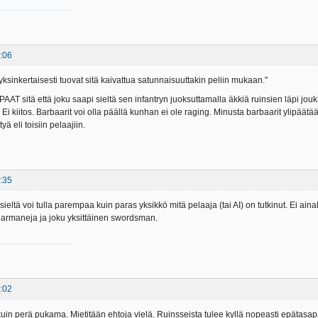
:06
yksinkertaisesti tuovat sitä kaivattua satunnaisuuttakin peliin mukaan."
PAAT sitä että joku saapi sieltä sen infantryn juoksuttamalla äkkiä ruinsien läpi jou
i kiitos. Barbaarit voi olla päällä kunhan ei ole raging. Minusta barbaarit ylipäätä
tyä eli toisiin pelaajiin.
:35
 sieltä voi tulla parempaa kuin paras yksikkö mitä pelaaja (tai AI) on tutkinut. Ei 
earmaneja ja joku yksittäinen swordsman.
:02
n perä pukama. Mietitään ehtoja vielä. Ruinsseista tulee kyllä nopeasti epätasapa