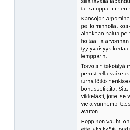
sillä tavalla tapahdu
tai kamppaaminen ny
Kansojen arpominen 
pelitoiminnolla, kosk
ainakaan halua pelat
hoitaa, ja arvonnan 
tyytyväisyys kertaall
lempparin.
Toivoisin tekoälyä
perusteella vaikeust
turha lötkö henkises
bonussotilaita. Sitä
vikkelästi, jottei se
vielä varmempi täss
avuton.
Eeppinen vauhti on o
ettei yksikköjä jou