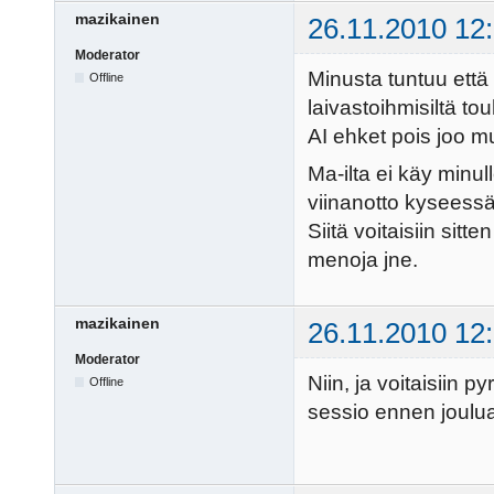
mazikainen
26.11.2010 12
Moderator
Minusta tuntuu että
Offline
laivastoihmisiltä to
AI ehket pois joo mu
Ma-ilta ei käy minul
viinanotto kyseessä 
Siitä voitaisiin sitt
menoja jne.
mazikainen
26.11.2010 12
Moderator
Niin, ja voitaisiin p
Offline
sessio ennen joulua