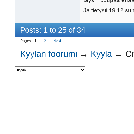
täysin puupää enää
Ja tietysti 19.12 sun
Posts: 1 to 25 of 34
Pages
1
2
Next
Kyylän foorumi
→
Kyylä
→
Ci