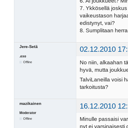
6. Ai joukkueet? Minä
7. Ykkösellä joskus 
vaikeustason harja
edistynyt, vai?
8. Sumplitaan herr
Jere-Setä
02.12.2010 17
.exe
No niin, alkaahan t
Offline
hyvä, mutta joukkue
TalviLaneilla voisi 
tarkoitusta?
mazikainen
16.12.2010 12
Moderator
Minulle passaisi va
Offline
nyt ei varsinaisesti 