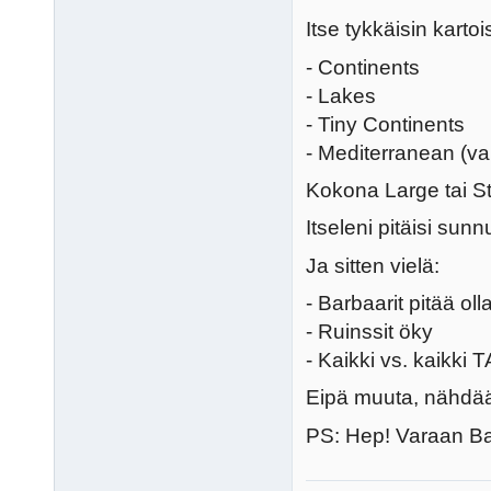
Itse tykkäisin kartoi
- Continents
- Lakes
- Tiny Continents
- Mediterranean (va
Kokona Large tai St
Itseleni pitäisi sun
Ja sitten vielä:
- Barbaarit pitää ol
- Ruinssit öky
- Kaikki vs. kaikki T
Eipä muuta, nähdä
PS: Hep! Varaan Bab