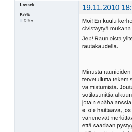
Lassek
19.11.2010 18
Kyylä
Moi! En kuulu kerhoo
Offline
civistäytyä mukana
Jep! Raunioista ylite
rautakaudella.
Minusta raunioiden 
tervetullutta tekemi
valmistumista. Jout
sotilasunittia alkuu
jotain epäbalanssia
ei ole haittaava, jo
vähenevät merkittäv
että saadaan pystyy