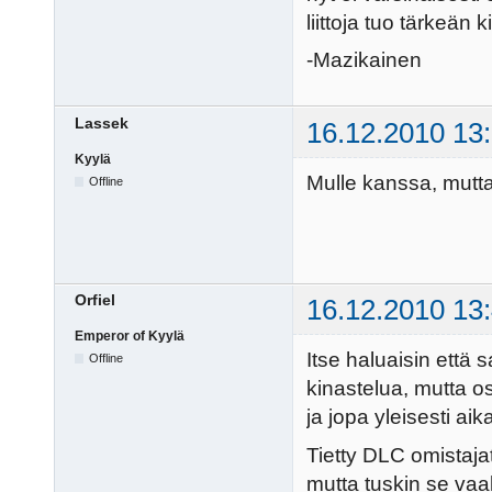
liittoja tuo tärkeän 
-Mazikainen
Lassek
16.12.2010 13
Kyylä
Mulle kanssa, mutta 
Offline
Orfiel
16.12.2010 13
Emperor of Kyylä
Itse haluaisin että s
Offline
kinastelua, mutta o
ja jopa yleisesti ai
Tietty DLC omistajat
mutta tuskin se vaak