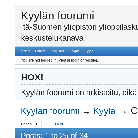
Kyylän foorumi
Itä-Suomen yliopiston ylioppilas
keskustelukanava
Index
Rules
Register
Login
Kyylä
You are not logged in.
Please login or register.
HOX!
Kyylän foorumi on arkistoitu, eikä
→
C
Kyylän foorumi
→
Kyylä
Pages
1
2
Next
Posts: 1 to 25 of 34