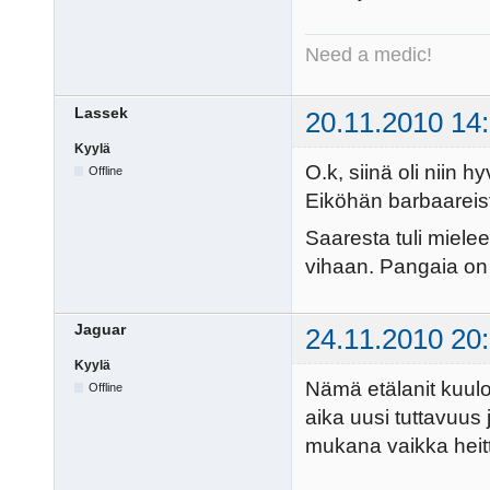
Need a medic!
Lassek
20.11.2010 14
Kyylä
O.k, siinä oli niin 
Offline
Eiköhän barbaareista
Saaresta tuli miele
vihaan. Pangaia on 
Jaguar
24.11.2010 20
Kyylä
Nämä etälanit kuulo
Offline
aika uusi tuttavuus 
mukana vaikka heitt