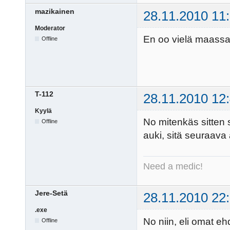
mazikainen
28.11.2010 11
Moderator
En oo vielä maassa 
Offline
T-112
28.11.2010 12
Kyylä
No mitenkäs sitten s
Offline
auki, sitä seuraava
Need a medic!
Jere-Setä
28.11.2010 22
.exe
No niin, eli omat eh
Offline