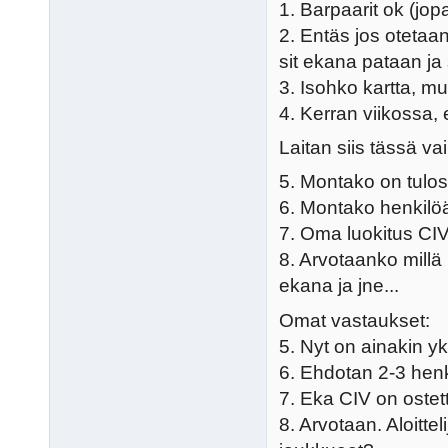
1. Barpaarit ok (jopa
2. Entäs jos otetaa
sit ekana pataan ja
3. Isohko kartta, m
4. Kerran viikossa, 
Laitan siis tässä v
5. Montako on tul
6. Montako henkilö
7. Oma luokitus CIV 
8. Arvotaanko mill
ekana ja jne...
Omat vastaukset:
5. Nyt on ainakin y
6. Ehdotan 2-3 henki
7. Eka CIV on oste
8. Arvotaan. Aloitte