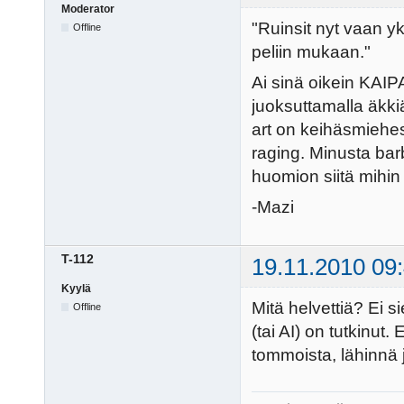
Moderator
"Ruinsit nyt vaan yk
Offline
peliin mukaan."
Ai sinä oikein KAIPA
juoksuttamalla äkkiä
art on keihäsmiehess
raging. Minusta bar
huomion siitä mihin pe
-Mazi
T-112
19.11.2010 09
Kyylä
Mitä helvettiä? Ei s
Offline
(tai AI) on tutkinut
tommoista, lähinnä 