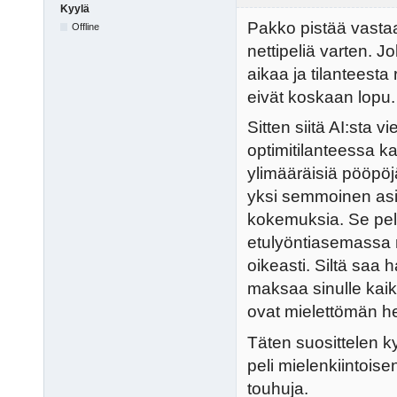
Kyylä
Pakko pistää vastaa
Offline
nettipeliä varten. J
aikaa ja tilanteesta 
eivät koskaan lopu.
Sitten siitä AI:sta vi
optimitilanteessa ka
ylimääräisiä pööpöjä
yksi semmoinen asia
kokemuksia. Se pel
etulyöntiasemassa m
oikeasti. Siltä saa 
maksaa sinulle kaik
ovat mielettömän hel
Täten suosittelen ky
peli mielenkiintois
touhuja.