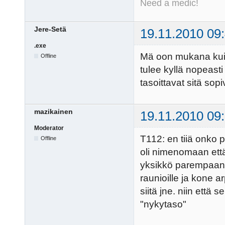
Need a medic!
Jere-Setä
19.11.2010 09
.exe
Mä oon mukana kuin
Offline
tulee kyllä nopeast
tasoittavat sitä sopi
mazikainen
19.11.2010 09
Moderator
T112: en tiiä onko p
Offline
oli nimenomaan että
yksikkö parempaan v
raunioille ja kone a
siitä jne. niin että 
"nykytaso"