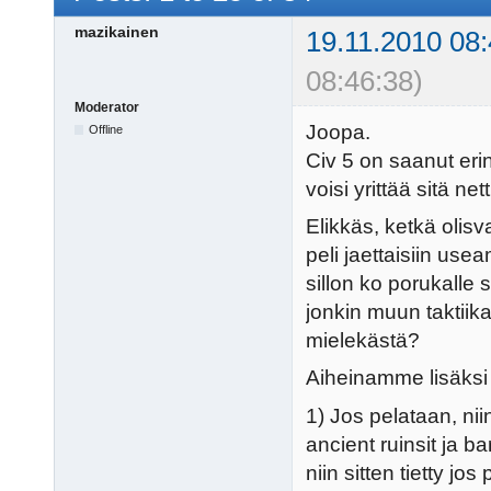
mazikainen
19.11.2010 08:
08:46:38)
Moderator
Joopa.
Offline
Civ 5 on saanut erin
voisi yrittää sitä n
Elikkäs, ketkä olisv
peli jaettaisiin use
sillon ko porukalle
jonkin muun taktiik
mielekästä?
Aiheinamme lisäksi
1) Jos pelataan, nii
ancient ruinsit ja 
niin sitten tietty jos