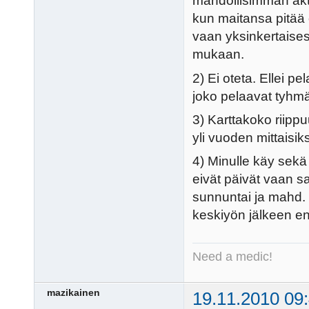
mahdollisimman akti
kun maitansa pitää o
vaan yksinkertaisest
mukaan.
2) Ei oteta. Ellei pel
joko pelaavat tyhmä
3) Karttakoko riippu
yli vuoden mittaisik
4) Minulle käy sekä
eivät päivät vaan sa
sunnuntai ja mahd. ke
keskiyön jälkeen en 
Need a medic!
mazikainen
19.11.2010 09