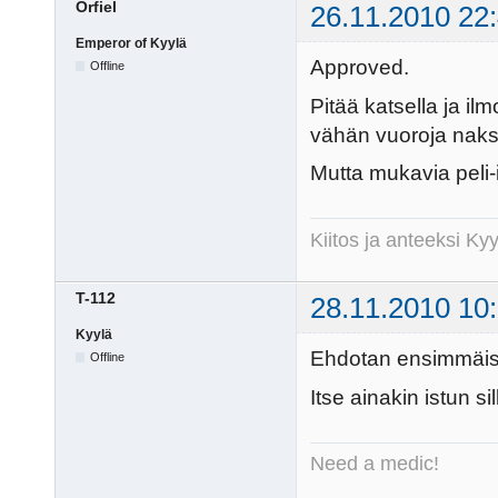
Orfiel
26.11.2010 22
Emperor of Kyylä
Approved.
Offline
Pitää katsella ja ilm
vähän vuoroja naksu
Mutta mukavia peli-i
Kiitos ja anteeksi K
T-112
28.11.2010 10
Kyylä
Ehdotan ensimmäisek
Offline
Itse ainakin istun s
Need a medic!