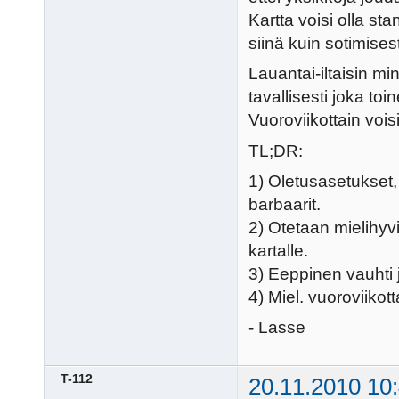
Kartta voisi olla s
siinä kuin sotimises
Lauantai-iltaisin mi
tavallisesti joka toi
Vuoroviikottain voisi
TL;DR:
1) Oletusasetukset,
barbaarit.
2) Otetaan mielihyv
kartalle.
3) Eeppinen vauhti j
4) Miel. vuoroviikotta
- Lasse
T-112
20.11.2010 10