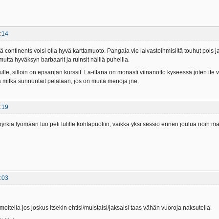
:14
ä continents voisi olla hyvä karttamuoto. Pangaia vie laivastoihmisiltä touhut pois 
mutta hyväksyn barbaarit ja ruinsit näillä puheilla.
ulle, silloin on epsanjan kurssit. La-iltana on monasti viinanotto kyseessä joten ite vo
tä mitkä sunnuntait pelataan, jos on muita menoja jne.
:19
n pyrkiä lyömään tuo peli tulille kohtapuoliin, vaikka yksi sessio ennen joulua noin m
:03
ilmoitella jos joskus itsekin ehtisi/muistaisi/jaksaisi taas vähän vuoroja naksutella.