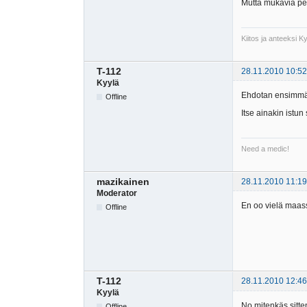
Mutta mukavia peli
Kiitos ja anteeksi 
T-112
28.11.2010 10:52
Kyylä
Ehdotan ensimmäis
Offline
Itse ainakin istun
Need a medic!
mazikainen
28.11.2010 11:19
Moderator
En oo vielä maass
Offline
T-112
28.11.2010 12:46
Kyylä
No mitenkäs sitte
Offline