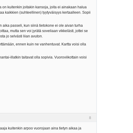
a on kuitenkin joitakin kansoja, joita ei ainakaan halua
taa kaikkien (suhteellinen) tyytyväisyys kertaalleen. Sopii
aika passeli, kun siinä tietokone ei ole aivan turha
ttaa, mutta sen voi jyrätä soveliaan vikkelästi, jottei se
ta jo selvästi liian avuton.
äyttämään, ennen kuin ne vanhentuvat. Kartta voisi olla
tai-illatkin taitavat olla sopivia. Vuoroviikottain voisi
8
aaja kuitenkin arpoo vuorojaan aina tietyn aikaa ja