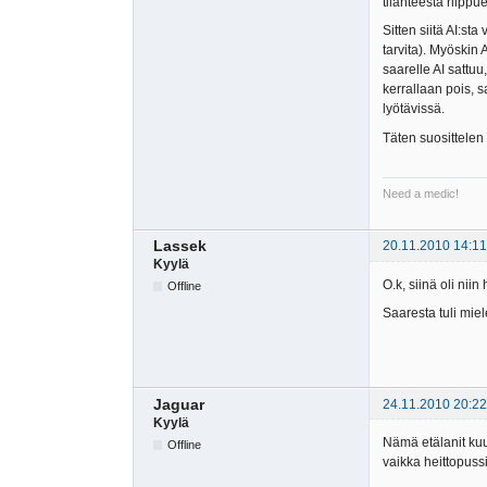
tilanteesta riippu
Sitten siitä AI:sta
tarvita). Myöskin
saarelle AI sattu
kerrallaan pois, 
lyötävissä.
Täten suosittelen
Need a medic!
Lassek
20.11.2010 14:11
Kyylä
O.k, siinä oli nii
Offline
Saaresta tuli mie
Jaguar
24.11.2010 20:22
Kyylä
Nämä etälanit kuu
Offline
vaikka heittopussi