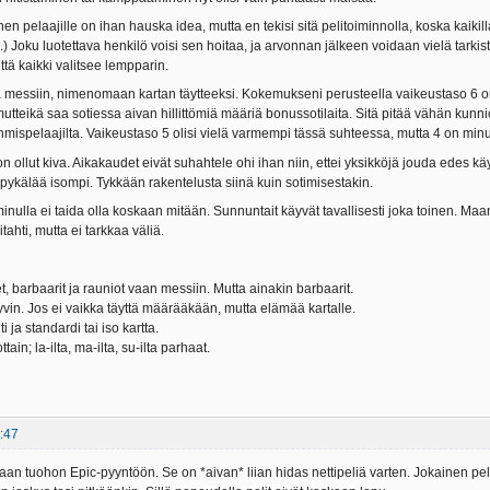
 pelaajille on ihan hauska idea, mutta en tekisi sitä pelitoiminnolla, koska kaikill
...) Joku luotettava henkilö voisi sen hoitaa, ja arvonnan jälkeen voidaan vielä tarkis
että kaikki valitsee lempparin.
ä messiin, nimenomaan kartan täytteeksi. Kokemukseni perusteella vaikeustaso 6 on 
mutteikä saa sotiessa aivan hillittömiä määriä bonussotilaita. Sitä pitää vähän kunnioi
hmispelaajilta. Vaikeustaso 5 olisi vielä varmempi tässä suhteessa, mutta 4 on minus
n ollut kiva. Aikakaudet eivät suhahtele ohi ihan niin, ettei yksikköjä jouda edes k
 pykälää isompi. Tykkään rakentelusta siinä kuin sotimisestakin.
minulla ei taida olla koskaan mitään. Sunnuntait käyvät tavallisesti joka toinen. Maanan
tahti, mutta ei tarkkaa väliä.
, barbaarit ja rauniot vaan messiin. Mutta ainakin barbaarit.
yvin. Jos ei vaikka täyttä määrääkään, mutta elämää kartalle.
 ja standardi tai iso kartta.
tain; la-ilta, ma-ilta, su-ilta parhaat.
:47
aan tuohon Epic-pyyntöön. Se on *aivan* liian hidas nettipeliä varten. Jokainen pel