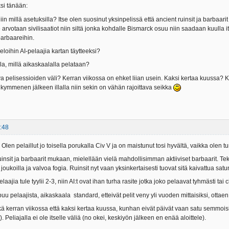
si tänään:
iin millä asetuksilla? Itse olen suosinut yksinpelissä että ancient ruinsit ja barbaar
lle arvotaan sivilisaatiot niin siltä jonka kohdalle Bismarck osuu niin saadaan kuulla i
 barbaareihin.
loihin AI-pelaajia kartan täytteeksi?
lla, millä aikaskaalalla pelataan?
iva pelisessioiden väli? Kerran viikossa on ehket liian usein. Kaksi kertaa kuuss
ymmenen jälkeen illalla niin sekin on vähän rajoittava seikka
:48
Olen pelaillut jo toisella porukalla Civ V ja on maistunut tosi hyvältä, vaikka olen t
uinsit ja barbaarit mukaan, mielellään vielä mahdollisimman aktiiviset barbaarit. T
a joukoilla ja valvoa fogia. Ruinsit nyt vaan yksinkertaisesti tuovat sitä kaivattua sa
pelaajia tule tyylii 2-3, niin AI:t ovat ihan turha rasite jotka joko pelaavat tyhmästi ta
puu pelaajista, aikaskaala standard, etteivät pelit veny yli vuoden mittaisiksi, otta
kä kerran viikossa että kaksi kertaa kuussa, kunhan eivät päivät vaan satu semmoisil
. Peliajalla ei ole itselle väliä (no okei, keskiyön jälkeen en enää aloittele).