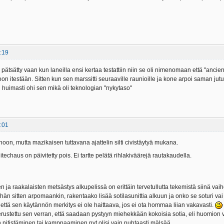
:19
 pätsätty vaan kun laneilla ensi kertaa testattiin niin se oli nimenomaan että "ancie
 itestään. Sitten kun sen marssitti seuraaville raunioille ja kone arpoi saman jutun 
i huimasti ohi sen mikä oli teknologian "nykytaso"
:01
oon, mutta mazikaisen tuttavana ajattelin silti civistäytyä mukana.
itechaus on päivitetty pois. Ei tartte pelätä rihlakiväärejä rautakaudella.
 ja raakalaisten metsästys alkupelissä on erittäin tervetullutta tekemistä siinä vai
hän sitten arpomaankin, rakentaako lisää sotilasunittia alkuun ja onko se soturi vai
että sen käytännön merkitys ei ole haittaava, jos ei ota hommaa liian vakavasti.
ustettu sen verran, että saadaan pystyyn miehekkään kokoisia sotia, eli huomion vie
n nitistäminen tai kamppaaminen nyt olisi vain puhtaasti mälsää.