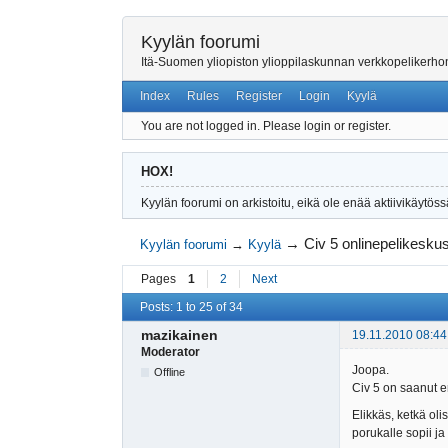
Kyylän foorumi
Itä-Suomen yliopiston ylioppilaskunnan verkkopelikerh
Index
Rules
Register
Login
Kyylä
You are not logged in.
Please login or register.
HOX!
Kyylän foorumi on arkistoitu, eikä ole enää aktiivikäytöss
→
Civ 5 onlinepelikeskus
Kyylän foorumi
→
Kyylä
Pages
1
2
Next
Posts: 1 to 25 of 34
mazikainen
19.11.2010 08:44
Moderator
Joopa.
Offline
Civ 5 on saanut er
Elikkäs, ketkä oli
porukalle sopii j