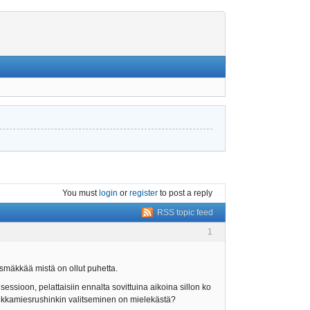
You must
login
or
register
to post a reply
RSS topic feed
1
ihäsmäkkää mistä on ollut puhetta.
sessioon, pelattaisiin ennalta sovittuina aikoina sillon ko
iekkamiesrushinkin valitseminen on mielekästä?