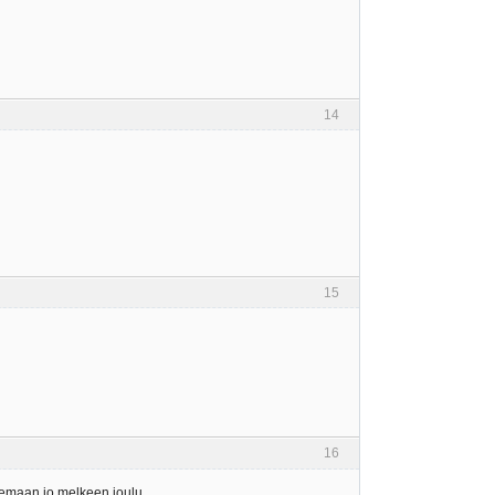
14
15
16
olemaan jo melkeen joulu.