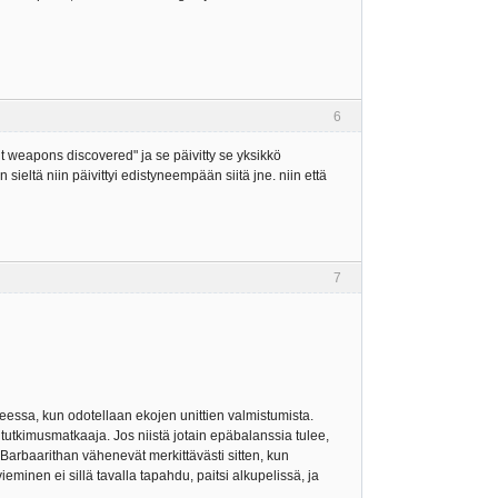
6
nt weapons discovered" ja se päivitty se yksikkö
sieltä niin päivittyi edistyneempään siitä jne. niin että
7
heessa, kun odotellaan ekojen unittien valmistumista.
 tutkimusmatkaaja. Jos niistä jotain epäbalanssia tulee,
Barbaarithan vähenevät merkittävästi sitten, kun
minen ei sillä tavalla tapahdu, paitsi alkupelissä, ja