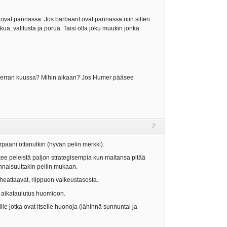
it ovat pannassa. Jos barbaarit ovat pannassa niin sitten
tkua, valitusta ja porua. Taisi olla joku muukin jonka
a? Kerran kuussa? Mihin aikaan? Jos Humer pääsee
2
urpaani ottanutkin (hyvän pelin merkki).
ekee peleistä paljon strategisempia kun maitansa pitää
tunnaisuuttakin peliin mukaan.
i cheattaavat, riippuen vaikeustasosta.
en aikataulutus huomioon.
le jotka ovat itselle huonoja (lähinnä sunnuntai ja