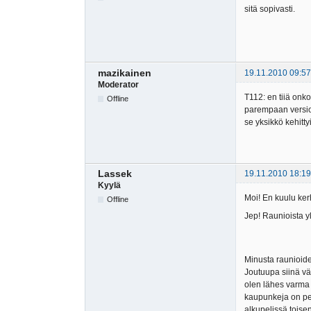
sitä sopivasti.
mazikainen
19.11.2010 09:57
Moderator
T112: en tiiä onko
Offline
parempaan versioon
se yksikkö kehitty
Lassek
19.11.2010 18:19
Kyylä
Moi! En kuulu kerh
Offline
Jep! Raunioista yl
Minusta raunioiden
Joutuupa siinä vä
olen lähes varma 
kaupunkeja on per
alkupelissä toise