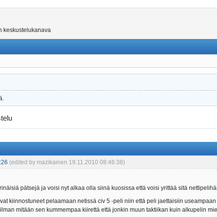
on keskustelukanava
ä.
telu
:26
(edited by mazikainen 19.11.2010 08:46:38)
inäisiä pätsejä ja voisi nyt alkaa olla siinä kuosissa että voisi yrittää sitä nettipel
svat kiinnostuneet pelaamaan netissä civ 5 -peli niin että peli jaettaisiin useampaan 
a ilman mitään sen kummempaa kiirettä että jonkin muun taktiikan kuin alkupelin m