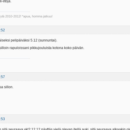
-iltoja.
Kyylä 2010-2012! *apua, homma jatkuu!
:52
eksi pelipäiväksi 5.12 (sunnuntai).
 silloin rapuloissani pikkujouluista kotona koko päivän.
:57
a sillon.
:53
n sitä seuraava vkl? 12.12 näyttäs vielä olevan itellä auki, sitä seuraava alkaakin 