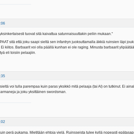
:06
yksinkertaisesti tuovat sitä kaivattua satunnaisuuttakin peliin mukaan."
PAAT sitä että joku saapi sieltä sen infantryn juoksuttamalla äkkiä ruinsien läpi jou
i kiitos. Barbaarit voi olla päällä kunhan ei ole raging. Minusta barbaarit ylipäätä
tyä eli toisiin pelaajiin.
:35
 sieltä voi tulla parempaa kuin paras yksikkö mitä pelaaja (tai AI) on tutkinut. Ei 
earmaneja ja joku yksittäinen swordsman.
:02
n perä pukama. Mietitään ehtoja vielä. Ruinsseista tulee kyllä nopeasti epätasapa