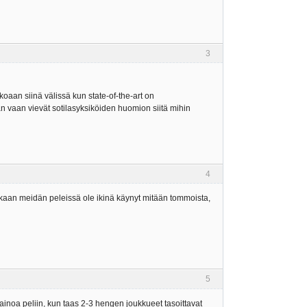
3
kkoaan siinä välissä kun state-of-the-art on
än vaan vievät sotilasyksiköiden huomion siitä mihin
4
ainakaan meidän peleissä ole ikinä käynyt mitään tommoista,
5
inoa peliin, kun taas 2-3 hengen joukkueet tasoittavat