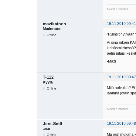
Need a medic!
mazikainen
19.11.2010 09:41
Moderator
"Ruinsit nyt vaan 
Offline
Ai sinä oikein KAI
keihäsmiehessä? E
pelin pitäisi keskit
-Mazi
T-112
19.11.2010 09:47
Kyylä
Mitä helvettiä? Ei
Offline
lähinnä jotain sp
Need a medic!
Jere-Setä
19.11.2010 09:48
.exe
Mä oon mukana kui
Offline