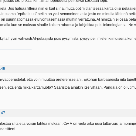
en joskus tosi pitkäänkin. Sillä nopeudella pelit eivät koskaan lopu.
 vielä. Jos haluaa filleriä niin ei kait siinä, mutta optimitilanteessa kartta olisi pela
 AI:n tuoma "epäreiluus" peliin on yksi semmoinen asia josta on minulla lähinnä pel
u, on suunnattomassa etulyöntiasemassa muihin verrattuna. AI nimittäin ei osaa pelat
samalla kun se maksaa sinulle kaiken rahansa ja lahjoittaa pois teknologiansa. Ne 
 kyllä hyvin vahvasti AI-pelaajista pois pysymistä, pysyy peli mielenkiintoisena ku
:49
n hyvät perustelut, että voin muuttaa preferenssejäni. Eiköhän barbaareista riitä tapet
leen, että entä mikä karttamuoto? Saaristoa ainakin itse vihaan. Pangaia on ollut m
:47
lostaa siltä että voisin lähteä mukaan. Civ V on vielä aika uusi tuttavuus ja monin
na sitten!