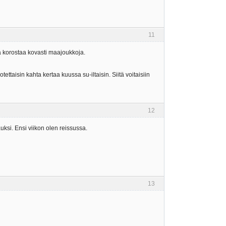
11
ja korostaa kovasti maajoukkoja.
tettaisin kahta kertaa kuussa su-iltaisin. Siitä voitaisiin
12
auksi. Ensi viikon olen reissussa.
13