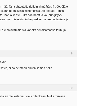
ajien määrään suhteutettu (jolloin ylimääräisiä pööpöjä ei
kästään negatiivisiä kokemuksia. Se pelaaja, jonka
a. Ihan oikeasti. Siltä saa haettua kaupungit yksi
vaan ovat mielettömän helposti ennalta-arvattavissa ja
n ei ole aivovammaisia koneita sekoittamassa touhuja.
9
tavaa.
ukavin, siinä pelataan eniten samaa peliä.
10
peliä en ole testannut vielä ollenkaan. Mutta mukana