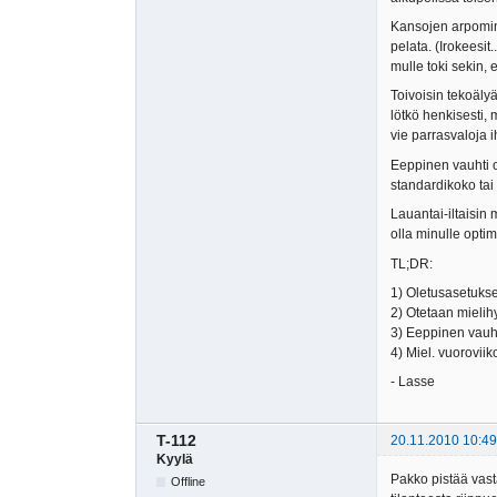
Kansojen arpominen
pelata. (Irokeesit
mulle toki sekin, 
Toivoisin tekoäly
lötkö henkisesti, 
vie parrasvaloja i
Eeppinen vauhti o
standardikoko tai
Lauantai-iltaisin 
olla minulle optimi
TL;DR:
1) Oletusasetukset
2) Otetaan mielih
3) Eeppinen vauhti
4) Miel. vuoroviikot
- Lasse
T-112
20.11.2010 10:49
Kyylä
Pakko pistää vast
Offline