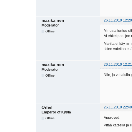
mazikainen
26.11.2010 12:20
Moderator
Minusta tuntuu ett
Offline
AI ehket pois joo 
Ma-ilta ei käy min
sitten votettaa et
mazikainen
26.11.2010 12:21
Moderator
Niin, ja voitaisii
Offline
Orfiel
26.11.2010 22:40
Emperor of Kyylä
Approved.
Offline
Pitää katsella ja 