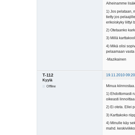
Aiheinamme lisäk
1) Jos pelataan, n
tietty jos pelaaji
erikoiskyky liittyi
2) Otetaanko karke
3) Millä karttakoo
4) Mikä olisi sop
pelaamaan vasta k
-Mazikainen
T-112
19.11.2010 09:20
Kyylä
Minua kiinnostaa. 
Offline
1) Ehdottomasti r
oikeasti linnoitta
2) Ei oteta. Ellei 
3) Karttakoko riip
4) Minulle käy se
mahd. keskiviikko)