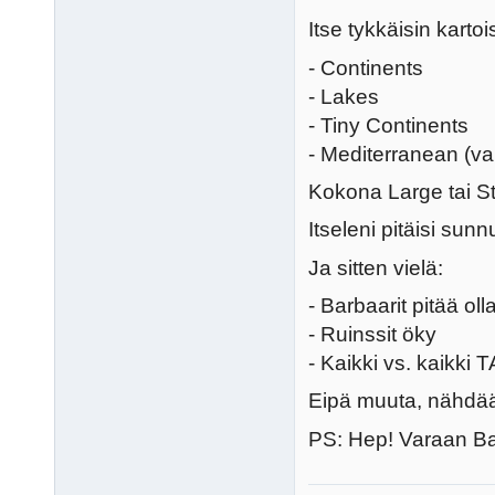
Itse tykkäisin kartoi
- Continents
- Lakes
- Tiny Continents
- Mediterranean (va
Kokona Large tai St
Itseleni pitäisi sun
Ja sitten vielä:
- Barbaarit pitää ol
- Ruinssit öky
- Kaikki vs. kaikki T
Eipä muuta, nähdä
PS: Hep! Varaan Bab