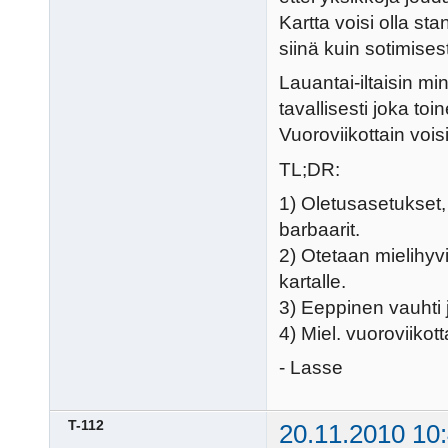
Kartta voisi olla s
siinä kuin sotimises
Lauantai-iltaisin mi
tavallisesti joka toi
Vuoroviikottain voisi
TL;DR:
1) Oletusasetukset,
barbaarit.
2) Otetaan mielihyv
kartalle.
3) Eeppinen vauhti j
4) Miel. vuoroviikotta
- Lasse
T-112
20.11.2010 10