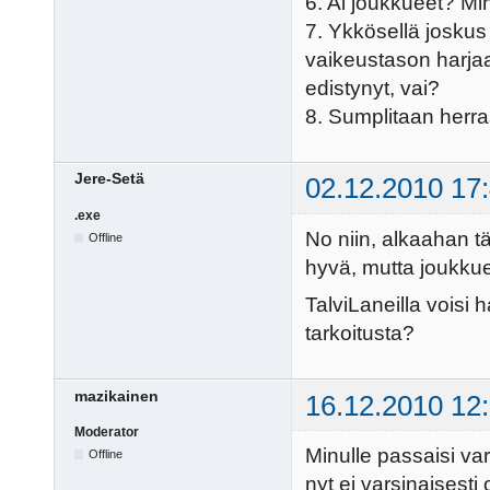
6. Ai joukkueet? Minä
7. Ykkösellä joskus 
vaikeustason harja
edistynyt, vai?
8. Sumplitaan herr
Jere-Setä
02.12.2010 17
.exe
No niin, alkaahan t
Offline
hyvä, mutta joukkue
TalviLaneilla voisi 
tarkoitusta?
mazikainen
16.12.2010 12
Moderator
Minulle passaisi va
Offline
nyt ei varsinaisesti 