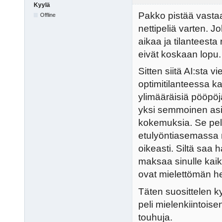
Kyylä
Pakko pistää vastaa
Offline
nettipeliä varten. J
aikaa ja tilanteesta 
eivät koskaan lopu.
Sitten siitä AI:sta vi
optimitilanteessa ka
ylimääräisiä pööpöjä
yksi semmoinen asia
kokemuksia. Se pel
etulyöntiasemassa m
oikeasti. Siltä saa 
maksaa sinulle kaik
ovat mielettömän hel
Täten suosittelen ky
peli mielenkiintois
touhuja.