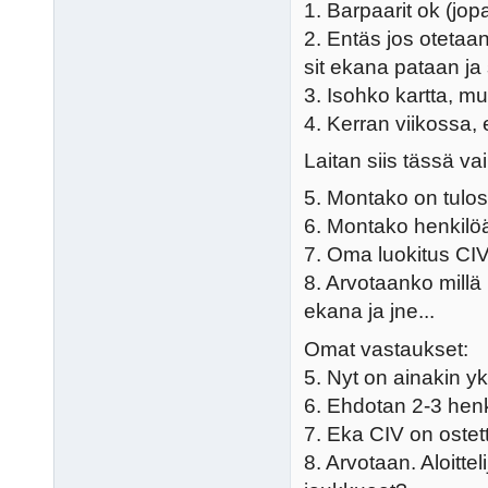
1. Barpaarit ok (jopa
2. Entäs jos otetaa
sit ekana pataan ja
3. Isohko kartta, m
4. Kerran viikossa, 
Laitan siis tässä v
5. Montako on tul
6. Montako henkilö
7. Oma luokitus CIV 
8. Arvotaanko mill
ekana ja jne...
Omat vastaukset:
5. Nyt on ainakin y
6. Ehdotan 2-3 henki
7. Eka CIV on oste
8. Arvotaan. Aloitte