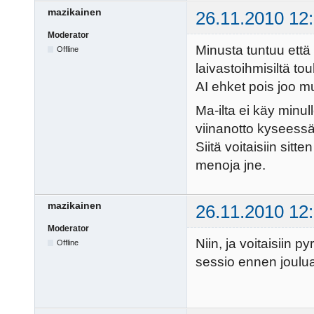
mazikainen
26.11.2010 12
Moderator
Minusta tuntuu että
Offline
laivastoihmisiltä to
AI ehket pois joo mu
Ma-ilta ei käy minul
viinanotto kyseessä 
Siitä voitaisiin sitt
menoja jne.
mazikainen
26.11.2010 12
Moderator
Niin, ja voitaisiin p
Offline
sessio ennen joulua