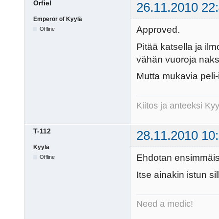
Orfiel
26.11.2010 22
Emperor of Kyylä
Approved.
Offline
Pitää katsella ja ilm
vähän vuoroja naksu
Mutta mukavia peli-i
Kiitos ja anteeksi K
T-112
28.11.2010 10
Kyylä
Ehdotan ensimmäisek
Offline
Itse ainakin istun s
Need a medic!