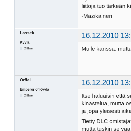
liittoja tuo tärkeän 
-Mazikainen
Lassek
16.12.2010 13
Kyylä
Mulle kanssa, mutta 
Offline
Orfiel
16.12.2010 13
Emperor of Kyylä
Itse haluaisin että s
Offline
kinastelua, mutta o
ja jopa yleisesti ai
Tietty DLC omistajat
mutta tuskin se vaak