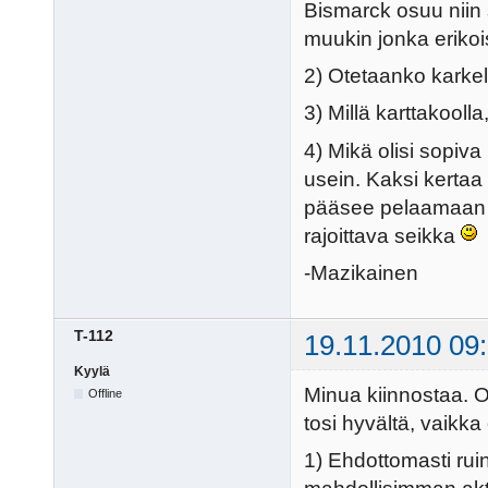
Bismarck osuu niin s
muukin jonka erikois
2) Otetaanko karkelo
3) Millä karttakooll
4) Mikä olisi sopiva
usein. Kaksi kerta
pääsee pelaamaan v
rajoittava seikka
-Mazikainen
T-112
19.11.2010 09
Kyylä
Minua kiinnostaa. Ol
Offline
tosi hyvältä, vaikka
1) Ehdottomasti ruin