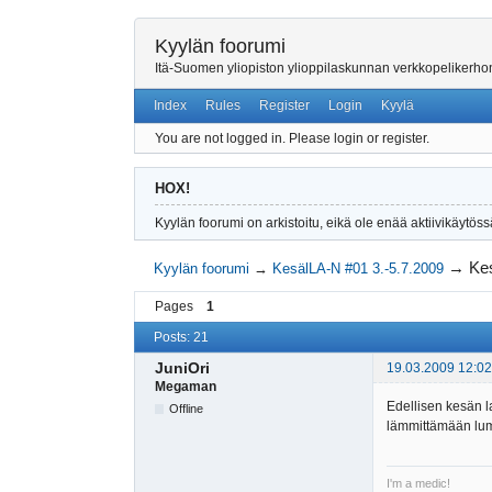
Kyylän foorumi
Itä-Suomen yliopiston ylioppilaskunnan verkkopelikerh
Index
Rules
Register
Login
Kyylä
You are not logged in.
Please login or register.
HOX!
Kyylän foorumi on arkistoitu, eikä ole enää aktiivikäytöss
→
Kes
Kyylän foorumi
→
KesälLA-N #01 3.-5.7.2009
Pages
1
Posts: 21
JuniOri
19.03.2009 12:02
Megaman
Edellisen kesän l
Offline
lämmittämään lumi
I'm a medic!