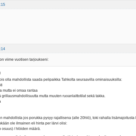
:15
:14
on viime vuotisen tarjoukseni:
:
ois olla mahdollista saada pelipaikka Tahkolta seuraavilla ominaisuuksilla:
ti
a mutta ei omaa rantaa
ä grillausmahdollisuutta mutta muuten ruoanlaittotilat sekä takka.
a
mahdollista jos porukka pysyy rajallisena (alle 20hlö), toki rahalla lisämajoitusta l
kään ole ilmainen eli hinta per lärvi olisi:
n osuus) / hlöiden määrä.