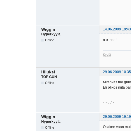
Wiggin
14.06.2009 19:43
Hyperkyylä
n o n e !
Offline
Kyylä
Hiluksi
29.06.2009 10:35
TOP GUN
Mitenkäs tuo grill
Offline
Eli olikos niitä pa
<><, ,*>
Wiggin
29.06.2009 19:19
Hyperkyylä
Ottakee vaan muka
Offline