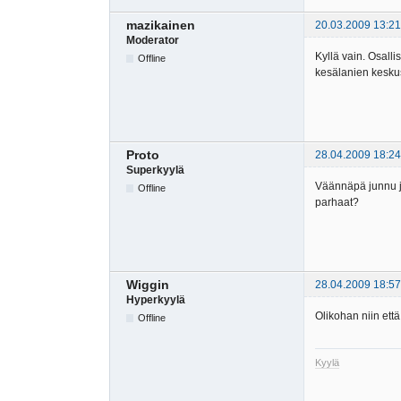
mazikainen
20.03.2009 13:21
Moderator
Kyllä vain. Osall
Offline
kesälanien keskus
Proto
28.04.2009 18:24
Superkyylä
Väännäpä junnu jok
Offline
parhaat?
Wiggin
28.04.2009 18:57
Hyperkyylä
Olikohan niin ett
Offline
Kyylä