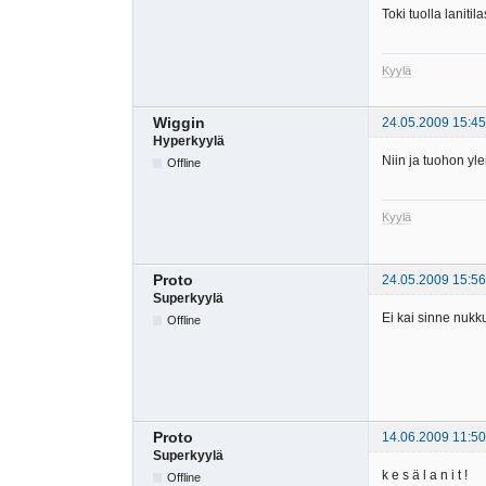
Toki tuolla laniti
Kyylä
Wiggin
24.05.2009 15:45
Hyperkyylä
Niin ja tuohon yle
Offline
Kyylä
Proto
24.05.2009 15:56
Superkyylä
Ei kai sinne nuk
Offline
Proto
14.06.2009 11:50
Superkyylä
k e s ä l a n i t !
Offline