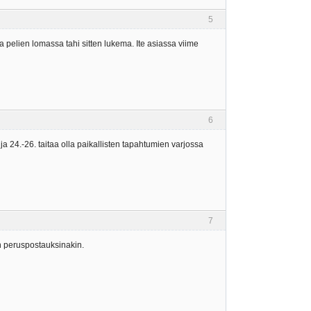
5
a pelien lomassa tahi sitten lukema. Ite asiassa viime
6
 ja 24.-26. taitaa olla paikallisten tapahtumien varjossa
7
an peruspostauksinakin.