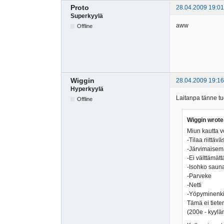
Proto
28.04.2009 19:01
Superkyylä
aww
Offline
Wiggin
28.04.2009 19:16
Hyperkyylä
Laitanpa tänne tu
Offline
Wiggin wrote
Miun kautta v
-Tilaa riittäväs
-Järvimaisem
-Ei välttämätt
-Isohko saun
-Parveke
-Netti
-Yöpyminenkin 
Tämä ei tieten
(200e - kyylä