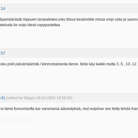
:14
istujamäärästä riippuen lanipaikaksi joku tilava kesämökki missä voipi uida ja sauno
telusta lie voipi ideat copypastettaa
:57
u polli päivämääristä / kiinnostuksesta tänne. Itelle käy kaikki mutta 3.-5., 10.-12.
:41
(edited by Wiggin 28.04.2009 18:58:00)
ä ei tämä foorumisofta tue varsinaisia äänestyksiä, mut voipihan sen tietty tehdä ih