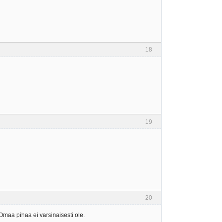
18
19
20
Omaa pihaa ei varsinaisesti ole.