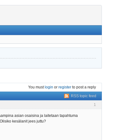
You must
login
or
register
to post a reply
RSS topic feed
1
kkaampina asian osaisina ja laitetaan tapahtuma
lisiko kesälanit jees juttu?