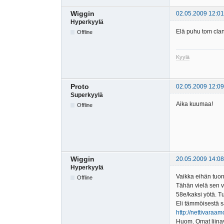
Wiggin
02.05.2009 12:01
Hyperkyylä
Elä puhu tom clan
Offline
Kyylä
Proto
02.05.2009 12:09
Superkyylä
Aika kuumaa!
Offline
Wiggin
20.05.2009 14:08
Hyperkyylä
Vaikka eihän tuo
Offline
Tähän vielä sen v
58e/kaksi yötä. T
Eli tämmöisestä s
http://nettivar
Huom. Omat liinav