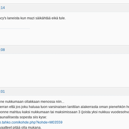
:14
cy's laneista kun mazi säikähtää eikä tule.
:08
:01
nne nukkumaan ollakkaan menossa niin...
erran että jos joku haluaa tuon varsinaisen lanitilan alakerrasta oman pienehkön
uonne mahtuu kaksi nukkumaan tai maksimissaan 3 (joista yksi nukkuu vuodesohvalla
aunallisesta sopesta siis kyse:
aamo.tahko.com/kohde.php?kohde=M03559
aatteet pitää olla mukana.