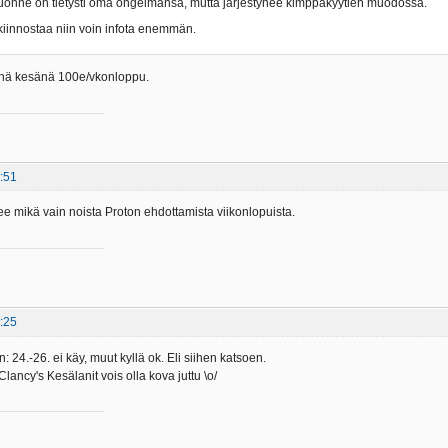
uonne on tietysti oma ongelmansa, mutta järjestynee kimppakyytien muodossa.
kiinnostaa niin voin infota enemmän.
tänä kesänä 100e/vkonloppu.
:51
nee mikä vain noista Proton ehdottamista viikonlopuista.
:25
: 24.-26. ei käy, muut kyllä ok. Eli siihen katsoen.
lancy's Kesälanit vois olla kova juttu \o/