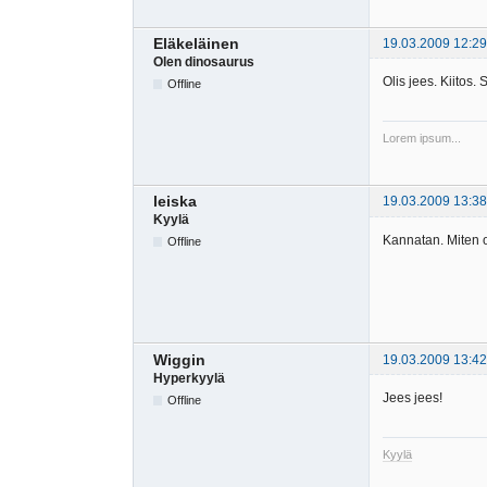
Eläkeläinen
19.03.2009 12:29
Olen dinosaurus
Olis jees. Kiitos
Offline
Lorem ipsum...
leiska
19.03.2009 13:38
Kyylä
Kannatan. Miten 
Offline
Wiggin
19.03.2009 13:42
Hyperkyylä
Jees jees!
Offline
Kyylä