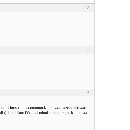
12
13
14
 huoneistonsa niin semmonenkin on varattavissa hintaan
). Ilmotelkee täällä tai minulle suoraan jos kiinnostaa.