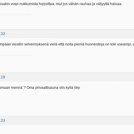
lassakin voipi nukkumista harjoittaa, mut jos vähän rauhaa ja väljyyttä haluaa.
:32
mpään viestiin selvennyksenä vielä että noita pieniä huoneistoja on toki useampi, eli 
:19
kumaan mennä`? Oma privaattisauna olis kyllä öky
:23