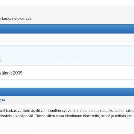
on keskustelukanava
ä.
älanit 2009
:34
anit karkasivat kuin äpylit vehnäpellon syövereihin joten ollaan tällä kertaa terha
sateisia kesäpäiviä. Tänne sitten vaan ideoimaan kinkereitä, missä ja milloin jne. O