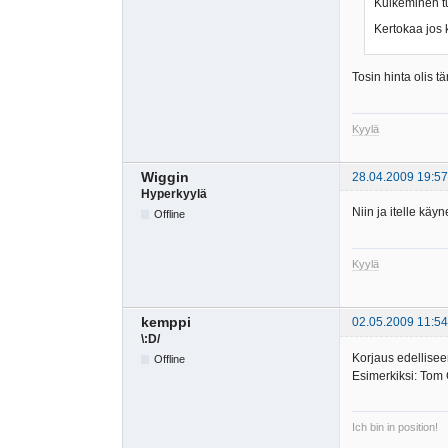
Kulkeminen t
Kertokaa jos 
Tosin hinta olis 
Kyylä
Wiggin
28.04.2009 19:57
Hyperkyylä
Niin ja itelle käy
Offline
Kyylä
kemppi
02.05.2009 11:54
\:D/
Korjaus edelliseen
Offline
Esimerkiksi: Tom C
Ich bin in position!