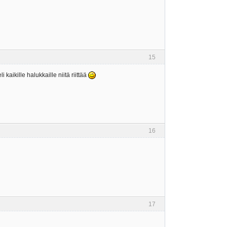
15
kaikille halukkaille niitä riittää
16
17