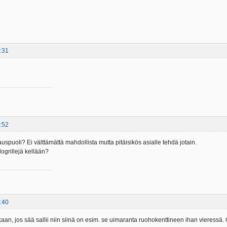
:31
:52
auspuoli? Ei välttämättä mahdollista mutta pitäisikös asialle tehdä jotain.
llogrillejä kellään?
:40
an, jos sää sallii niin siinä on esim. se uimaranta ruohokenttineen ihan vieressä. 