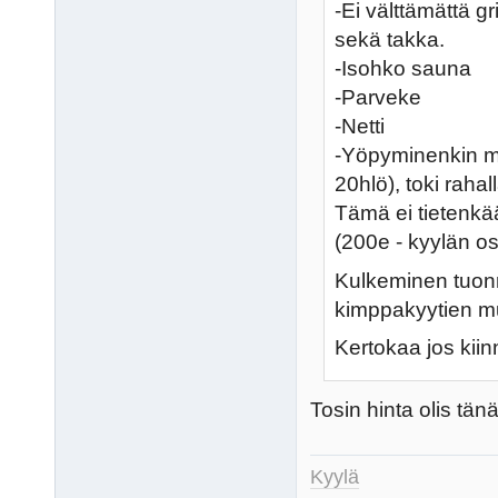
-Ei välttämättä g
sekä takka.
-Isohko sauna
-Parveke
-Netti
-Yöpyminenkin mah
20hlö), toki rahal
Tämä ei tietenkään
(200e - kyylän o
Kulkeminen tuonn
kimppakyytien m
Kertokaa jos kii
Tosin hinta olis tä
Kyylä