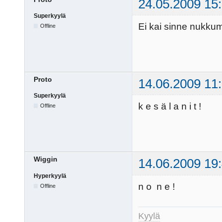
24.05.2009 15
Superkyylä
Ei kai sinne nukku
Offline
Proto
14.06.2009 11
Superkyylä
k e s ä l a n i t !
Offline
Wiggin
14.06.2009 19
Hyperkyylä
n o n e !
Offline
Kyylä