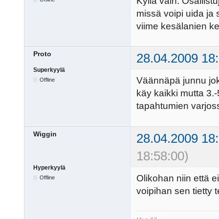
Kyllä vain. Osallist
missä voipi uida ja
viime kesälanien ke
Proto
28.04.2009 18
Superkyylä
Väännäpä junnu joku
Offline
käy kaikki mutta 3.-5
tapahtumien varjos
Wiggin
28.04.2009 18
18:58:00)
Hyperkyylä
Olikohan niin että e
Offline
voipihan sen tietty