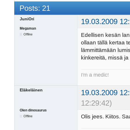
Posts: 21
JuniOri
19.03.2009 12
Megaman
Edellisen kesän lani
Offline
ollaan tällä kertaa
lämmittämään lumis
kinkereitä, missä ja 
I'm a medic!
Eläkeläinen
19.03.2009 12
12:29:42)
Olen dinosaurus
Olis jees. Kiitos. 
Offline