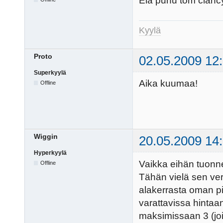
Elä puhu tom clancy
Kyylä
Proto
02.05.2009 12
Superkyylä
Aika kuumaa!
Offline
Wiggin
20.05.2009 14
Hyperkyylä
Vaikka eihän tuonn
Offline
Tähän vielä sen verr
alakerrasta oman 
varattavissa hinta
maksimissaan 3 (joi