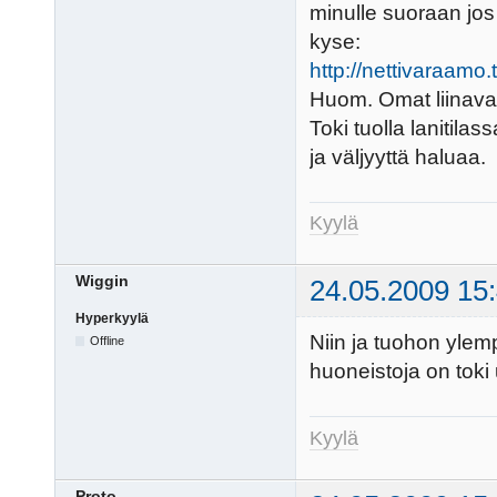
minulle suoraan jos
kyse:
http://nettivaraa
Huom. Omat liinavaa
Toki tuolla lanitila
ja väljyyttä haluaa.
Kyylä
Wiggin
24.05.2009 15
Hyperkyylä
Niin ja tuohon ylem
Offline
huoneistoja on toki u
Kyylä
Proto