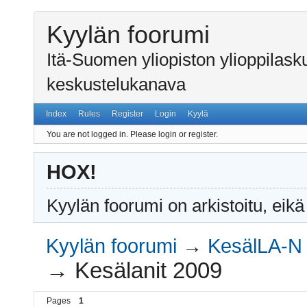
Kyylän foorumi
Itä-Suomen yliopiston ylioppilas
keskustelukanava
Index
Rules
Register
Login
Kyylä
You are not logged in.
Please login or register.
HOX!
Kyylän foorumi on arkistoitu, eikä
Kyylän foorumi
→
KesälLA-N 
→
Kesälanit 2009
Pages
1