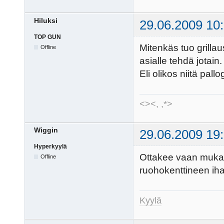
Hiluksi
29.06.2009 10
TOP GUN
Mitenkäs tuo grillau
Offline
asialle tehdä jotain.
Eli olikos niitä pallo
<><, ,*>
Wiggin
29.06.2009 19
Hyperkyylä
Ottakee vaan mukaan
Offline
ruohokenttineen iha
Kyylä