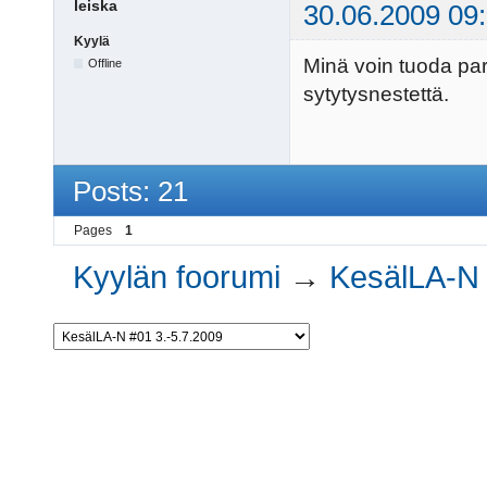
leiska
30.06.2009 09
Kyylä
Minä voin tuoda pari 
Offline
sytytysnestettä.
Posts: 21
Pages
1
Kyylän foorumi
→
KesälLA-N 