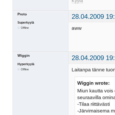
Kyylä
Proto
28.04.2009 19
Superkyylä
aww
Offline
Wiggin
28.04.2009 19
Hyperkyylä
Laitanpa tänne tuon
Offline
Wiggin wrote:
Miun kautta vois 
seuraavilla omina
-Tilaa riittävästi
-Järvimaisema m