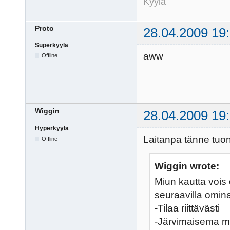
Kyylä
Proto
28.04.2009 19
Superkyylä
aww
Offline
Wiggin
28.04.2009 19
Hyperkyylä
Laitanpa tänne tuon
Offline
Wiggin wrote:
Miun kautta vois 
seuraavilla omina
-Tilaa riittävästi
-Järvimaisema m