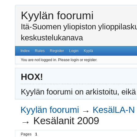
Kyylän foorumi
Itä-Suomen yliopiston ylioppilas
keskustelukanava
Index
Rules
Register
Login
Kyylä
You are not logged in.
Please login or register.
HOX!
Kyylän foorumi on arkistoitu, eikä
Kyylän foorumi
→
KesälLA-N 
→
Kesälanit 2009
Pages
1