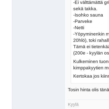
-Ei välttämättä g
sekä takka.
-Isohko sauna
-Parveke
-Netti
-Yöpyminenkin mah
20hlö), toki rahal
Tämä ei tietenkään
(200e - kyylän o
Kulkeminen tuonn
kimppakyytien m
Kertokaa jos kii
Tosin hinta olis tä
Kyylä