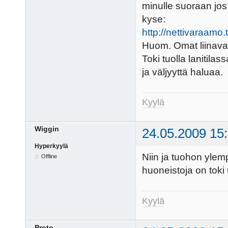
minulle suoraan jos
kyse:
http://nettivaraa
Huom. Omat liinavaa
Toki tuolla lanitila
ja väljyyttä haluaa.
Kyylä
Wiggin
24.05.2009 15
Hyperkyylä
Niin ja tuohon ylem
Offline
huoneistoja on toki u
Kyylä
Proto