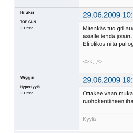
Hiluksi
29.06.2009 10
TOP GUN
Mitenkäs tuo grillau
Offline
asialle tehdä jotain.
Eli olikos niitä pallo
<><, ,*>
Wiggin
29.06.2009 19
Hyperkyylä
Ottakee vaan mukaan
Offline
ruohokenttineen iha
Kyylä