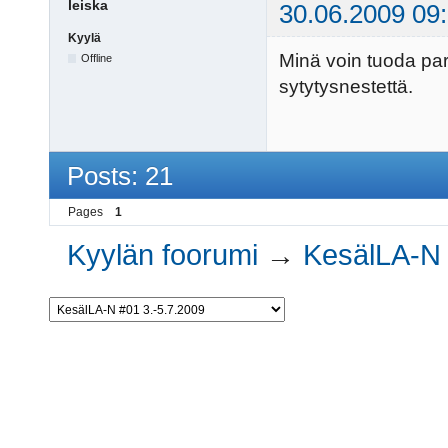
leiska
30.06.2009 09
Kyylä
Minä voin tuoda pari 
Offline
sytytysnestettä.
Posts: 21
Pages
1
Kyylän foorumi
→
KesälLA-N 