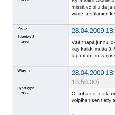
Kyllä vain. Osallist
missä voipi uida ja
viime kesälanien ke
Proto
28.04.2009 18
Superkyylä
Väännäpä junnu joku
Offline
käy kaikki mutta 3.-5
tapahtumien varjos
Wiggin
28.04.2009 18
18:58:00)
Hyperkyylä
Olikohan niin että e
Offline
voipihan sen tietty