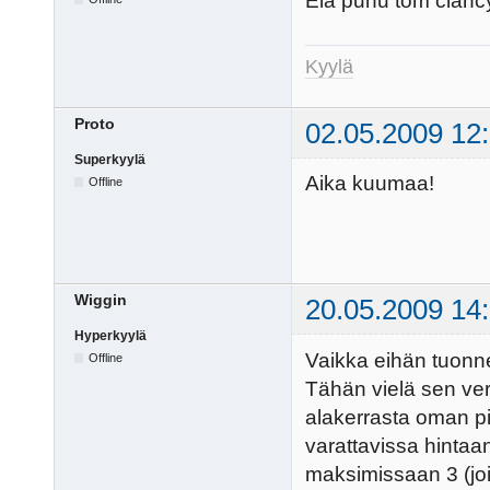
Elä puhu tom clancy
Kyylä
Proto
02.05.2009 12
Superkyylä
Aika kuumaa!
Offline
Wiggin
20.05.2009 14
Hyperkyylä
Vaikka eihän tuonn
Offline
Tähän vielä sen verr
alakerrasta oman 
varattavissa hinta
maksimissaan 3 (joi