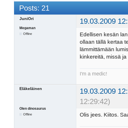
Posts: 21
JuniOri
19.03.2009 12
Megaman
Edellisen kesän lani
Offline
ollaan tällä kertaa
lämmittämään lumis
kinkereitä, missä ja 
I'm a medic!
Eläkeläinen
19.03.2009 12
12:29:42)
Olen dinosaurus
Olis jees. Kiitos. 
Offline