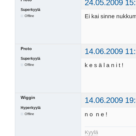
24.05.2009 15
Superkyylä
Ei kai sinne nukku
Offline
Proto
14.06.2009 11
Superkyylä
k e s ä l a n i t !
Offline
Wiggin
14.06.2009 19
Hyperkyylä
n o n e !
Offline
Kyylä