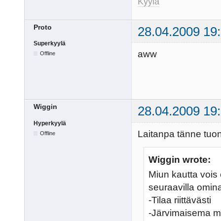
Kyylä
Proto
28.04.2009 19
Superkyylä
aww
Offline
Wiggin
28.04.2009 19
Hyperkyylä
Laitanpa tänne tuon
Offline
Wiggin wrote:
Miun kautta vois 
seuraavilla omina
-Tilaa riittävästi
-Järvimaisema m