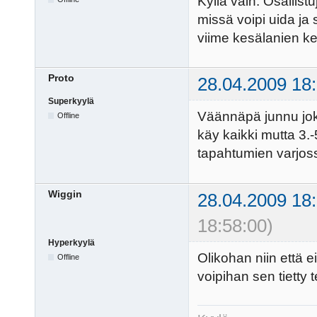
Kyllä vain. Osallist
missä voipi uida ja
viime kesälanien ke
Proto
28.04.2009 18
Superkyylä
Väännäpä junnu joku
Offline
käy kaikki mutta 3.-5
tapahtumien varjos
Wiggin
28.04.2009 18
18:58:00)
Hyperkyylä
Olikohan niin että e
Offline
voipihan sen tietty