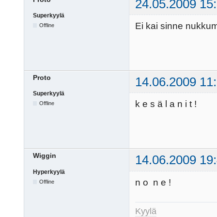
24.05.2009 15
Superkyylä
Ei kai sinne nukku
Offline
Proto
14.06.2009 11
Superkyylä
k e s ä l a n i t !
Offline
Wiggin
14.06.2009 19
Hyperkyylä
n o n e !
Offline
Kyylä