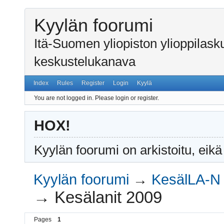
Kyylän foorumi
Itä-Suomen yliopiston ylioppilas
keskustelukanava
Index
Rules
Register
Login
Kyylä
You are not logged in.
Please login or register.
HOX!
Kyylän foorumi on arkistoitu, eikä
Kyylän foorumi
→
KesälLA-N 
→
Kesälanit 2009
Pages
1