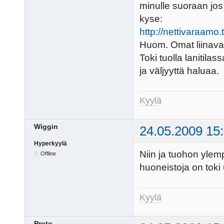
minulle suoraan jos
kyse:
http://nettivaraa
Huom. Omat liinavaa
Toki tuolla lanitila
ja väljyyttä haluaa.
Kyylä
Wiggin
24.05.2009 15
Hyperkyylä
Niin ja tuohon ylem
Offline
huoneistoja on toki u
Kyylä
Proto