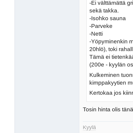
-Ei välttämättä g
sekä takka.
-Isohko sauna
-Parveke
-Netti
-Yöpyminenkin mah
20hlö), toki rahal
Tämä ei tietenkään
(200e - kyylän o
Kulkeminen tuonn
kimppakyytien m
Kertokaa jos kii
Tosin hinta olis tä
Kyylä