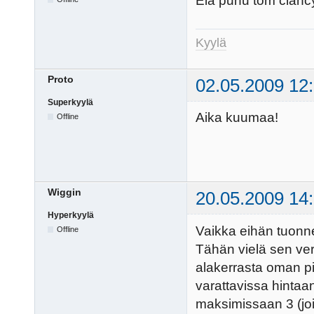
Elä puhu tom clancy
Kyylä
Proto
02.05.2009 12
Superkyylä
Aika kuumaa!
Offline
Wiggin
20.05.2009 14
Hyperkyylä
Vaikka eihän tuonn
Offline
Tähän vielä sen verr
alakerrasta oman 
varattavissa hinta
maksimissaan 3 (joi