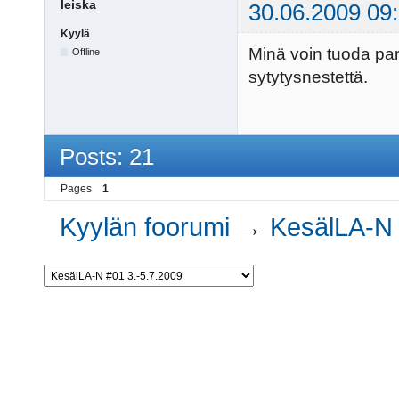
leiska
30.06.2009 09
Kyylä
Minä voin tuoda pari 
Offline
sytytysnestettä.
Posts: 21
Pages
1
Kyylän foorumi
→
KesälLA-N 