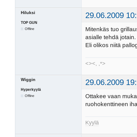
Hiluksi
29.06.2009 10
TOP GUN
Mitenkäs tuo grillau
Offline
asialle tehdä jotain.
Eli olikos niitä pallo
<><, ,*>
Wiggin
29.06.2009 19
Hyperkyylä
Ottakee vaan mukaan
Offline
ruohokenttineen iha
Kyylä