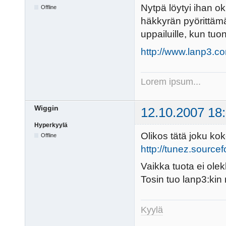
Nytpä löytyi ihan o
Offline
häkkyrän pyörittämää
uppailuille, kun tuo
http://www.lanp3.co
Lorem ipsum...
Wiggin
12.10.2007 18
Hyperkyylä
Olikos tätä joku kok
Offline
http://tunez.sourcef
Vaikka tuota ei olek
Tosin tuo lanp3:kin 
Kyylä