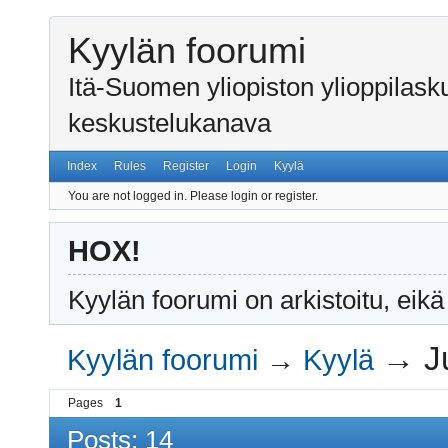
Kyylän foorumi
Itä-Suomen yliopiston ylioppilas
keskustelukanava
Index
Rules
Register
Login
Kyylä
You are not logged in.
Please login or register.
HOX!
Kyylän foorumi on arkistoitu, eikä
→
J
Kyylän foorumi
→
Kyylä
Pages
1
Posts: 14