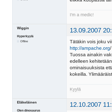
I'm a medic!
Wiggin
13.09.2007 20
Hyperkyylä
Tätäkin vois joku vii
Offline
http://ampache.org
/
Tuossa ainakin vaku
edelleen kehitetään 
ominaisuuksista ett
kokeilla. Ylimääräi
Kyylä
Eläkeläinen
12.10.2007 11
Olen dinosaurus