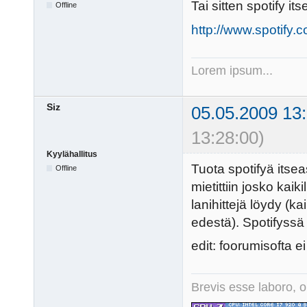
Tai sitten spotify i
Offline
http://www.spotify.
Lorem ipsum...
Siz
05.05.2009 13
13:28:00)
Kyylähallitus
Tuota spotifyä itseas
Offline
mietittiin josko kaik
lanihittejä löydy (k
edestä). Spotifyss
edit: foorumisofta ei
Brevis esse laboro, o