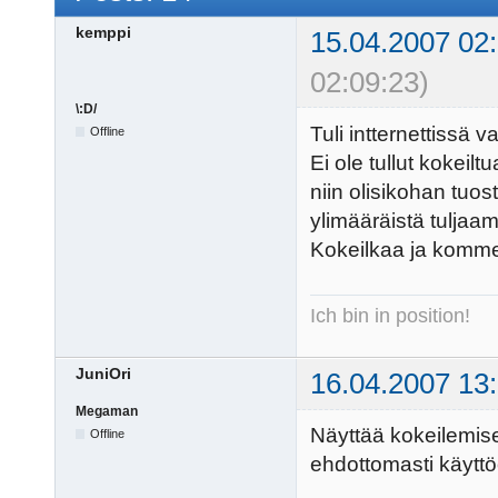
kemppi
15.04.2007 02
02:09:23)
\:D/
Tuli intternettissä
Offline
Ei ole tullut kokeil
niin olisikohan tuos
ylimääräistä tuljaam
Kokeilkaa ja komme
Ich bin in position!
JuniOri
16.04.2007 13
Megaman
Näyttää kokeilemisen
Offline
ehdottomasti käyttö