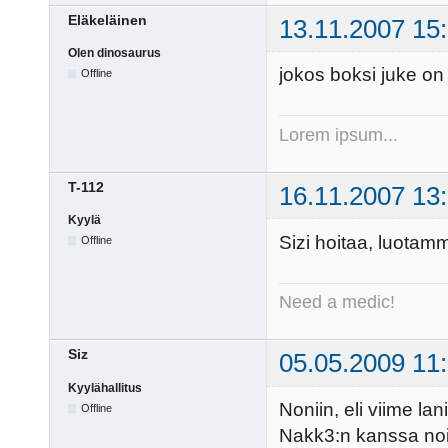
Eläkeläinen
13.11.2007 15
Olen dinosaurus
jokos boksi juke on v
Offline
Lorem ipsum...
T-112
16.11.2007 13
Kyylä
Sizi hoitaa, luotam
Offline
Need a medic!
Siz
05.05.2009 11
Kyylähallitus
Noniin, eli viime lan
Offline
Nakk3:n kanssa noid