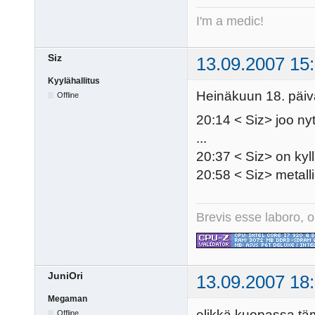
I'm a medic!
Siz
13.09.2007 15
Kyylähallitus
Heinäkuun 18. päivä
Offline
20:14 < Siz> joo ny
...
20:37 < Siz> on ky
20:58 < Siz> metal
Brevis esse laboro, o
JuniOri
13.09.2007 18
Megaman
elikkä kuopassa täm
Offline