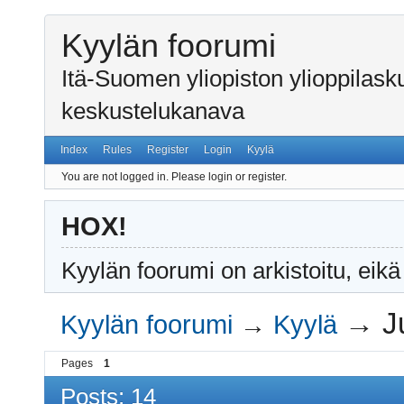
Kyylän foorumi
Itä-Suomen yliopiston ylioppilas
keskustelukanava
Index
Rules
Register
Login
Kyylä
You are not logged in.
Please login or register.
HOX!
Kyylän foorumi on arkistoitu, eikä
→
J
Kyylän foorumi
→
Kyylä
Pages
1
Posts: 14