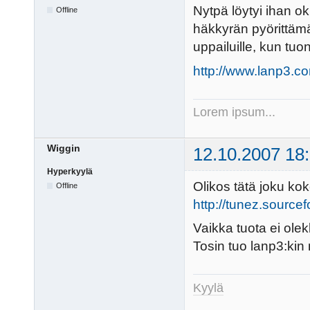
Nytpä löytyi ihan o
Offline
häkkyrän pyörittämää
uppailuille, kun tuo
http://www.lanp3.co
Lorem ipsum...
Wiggin
12.10.2007 18
Hyperkyylä
Olikos tätä joku kok
Offline
http://tunez.sourcef
Vaikka tuota ei olek
Tosin tuo lanp3:kin 
Kyylä