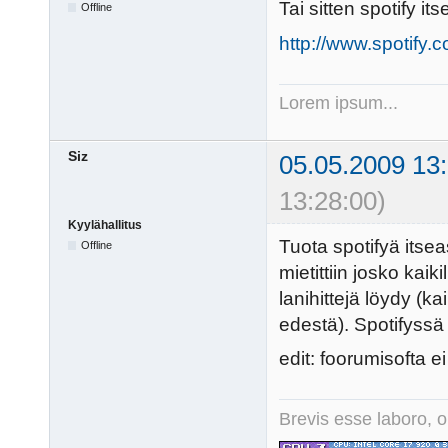
Tai sitten spotify i
Offline
http://www.spotify.
Lorem ipsum...
Siz
05.05.2009 13
13:28:00)
Kyylähallitus
Tuota spotifyä itseas
Offline
mietittiin josko kaik
lanihittejä löydy (k
edestä). Spotifyss
edit: foorumisofta ei
Brevis esse laboro, o