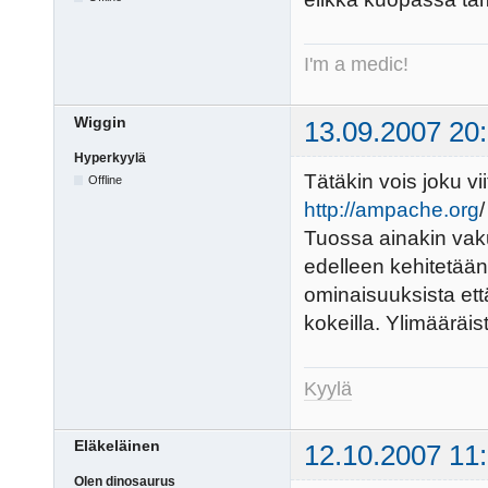
I'm a medic!
Wiggin
13.09.2007 20
Hyperkyylä
Tätäkin vois joku vii
Offline
http://ampache.org
/
Tuossa ainakin vaku
edelleen kehitetään 
ominaisuuksista ett
kokeilla. Ylimääräi
Kyylä
Eläkeläinen
12.10.2007 11
Olen dinosaurus