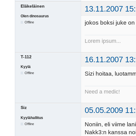
Eläkeläinen
13.11.2007 15
Olen dinosaurus
jokos boksi juke on v
Offline
Lorem ipsum...
T-112
16.11.2007 13
Kyylä
Sizi hoitaa, luotam
Offline
Need a medic!
Siz
05.05.2009 11
Kyylähallitus
Noniin, eli viime lan
Offline
Nakk3:n kanssa noid