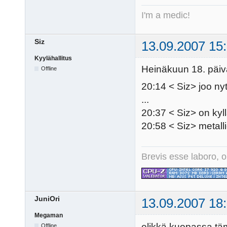
I'm a medic!
Siz
13.09.2007 15
Kyylähallitus
Heinäkuun 18. päivä
Offline
20:14 < Siz> joo ny
...
20:37 < Siz> on ky
20:58 < Siz> metal
Brevis esse laboro, o
JuniOri
13.09.2007 18
Megaman
elikkä kuopassa täm
Offline