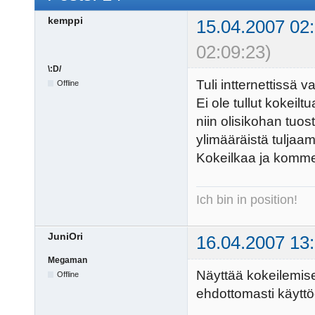
kemppi
15.04.2007 02
02:09:23)
\:D/
Tuli intternettissä
Offline
Ei ole tullut kokeil
niin olisikohan tuos
ylimääräistä tuljaam
Kokeilkaa ja komme
Ich bin in position!
JuniOri
16.04.2007 13
Megaman
Näyttää kokeilemisen
Offline
ehdottomasti käyttö