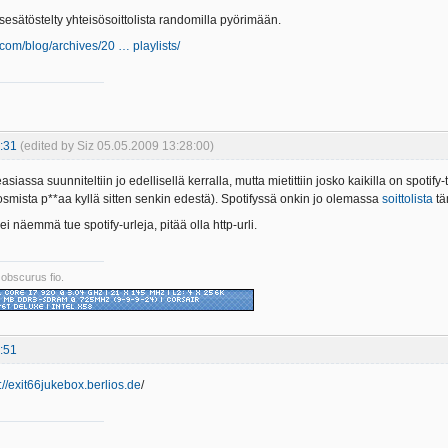
 itsesätöstelty yhteisösoittolista randomilla pyörimään.
.com/blog/archives/20 … playlists/
:31
(edited by Siz 05.05.2009 13:28:00)
asiassa suunniteltiin jo edellisellä kerralla, mutta mietittiin josko kaikilla on spotify
smista p**aa kyllä sitten senkin edestä). Spotifyssä onkin jo olemassa
soittolista
tä
ei näemmä tue spotify-urleja, pitää olla http-urli.
 obscurus fio.
:51
://exit66jukebox.berlios.de
/