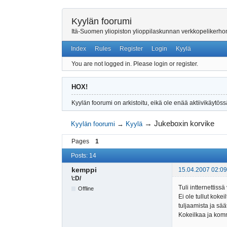
Kyylän foorumi
Itä-Suomen yliopiston ylioppilaskunnan verkkopelikerh
Index
Rules
Register
Login
Kyylä
You are not logged in.
Please login or register.
HOX!
Kyylän foorumi on arkistoitu, eikä ole enää aktiivikäytöss
→
Jukeboxin korvike
Kyylän foorumi
→
Kyylä
Pages
1
Posts: 14
kemppi
15.04.2007 02:09
\:D/
Tuli intternettis
Offline
Ei ole tullut koke
tuljaamista ja sää
Kokeilkaa ja kom