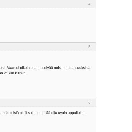
4
5
sti. Vaan ei oikein ottanut selvää noista ominaisuuksista
on vaikka kuinka.
6
sio mistä biisit soittelee pitää olla avoin uppailuille,