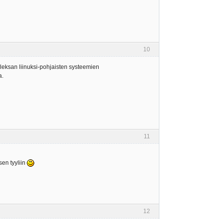
10
i leksan liinuksi-pohjaisten systeemien
a.
11
sen tyyliin
12