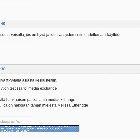
:49
sen arvoiselta, jos on hyvä ja toimiva systemi niin ehdottomasti käyttöön.
:30
vä #kyylalla asiasta keskusteltiin.
nyt on testissä toi media exchange
kyllä harvinaisen paska tämä mediaexchange
llica on näköjään tämän mielestä Melissa Etheridge
 obscurus fio.