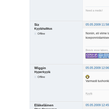
Need a medic!
Siz
05.05.2009 11:58
Kyylähallitus
Noniin, eli viime 
Offline
koeponnistamiseen 
Brevis esse laboro,
Wiggin
05.05.2009 12:06
Hyperkyylä
Offline
Varmasti tuohonkin
Kyylä
Eläkeläinen
05.05.2009 12:45