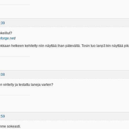
:39
okeillut?
eforge.net
/
ekkaan hetkeen kehitetty niin näyttää ihan pätevältä. Tosin tuo lanp3:kin näyttää pik
:08
 viritelty ja testattu laneja varten?
:59
amme sokeasti.