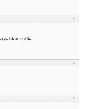
7
aisesti katottuna hyvältä
8
9