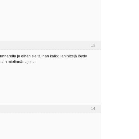
13
-tunnareita ja eihän sieltä ihan kaikki lanihittejä löydy
män mietinnän ajoilta.
14