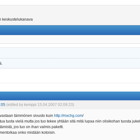
on keskustelukanava
ä.
:05
(edited by kemppi 15.04.2007 02:09:23)
sä vastaan tämmönen sivusto kuin
http://mxchg.com
/
iltua tuota vielä mutta jos tuo tekee yhtään sitä mitä lupaa niin olisikohan tuosta ju
tämistä, jos tuo on ihan valmis paketti.
mentoikaa onko mistään kotoisin.