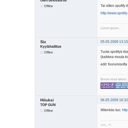
Olen dinosaurus
Tai sitten spotify
Offline
http://www.spotify
Lorem ipsum...
Siz
05.05.2009 13:15
Kyylähallitus
Tuota spotifyä itse
Offline
(kaikkea muuta ko
edit: foorumisofta 
Brevis esse laboro,
Hiluksi
06.05.2009 16:32
TOP GUN
Mitenkäs tuo:
http
Offline
<><, ,*>