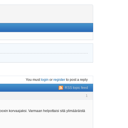
You must
login
or
register
to post a reply
RSS topic feed
1
keboxin korvaajaksi. Varmaan helpottaisi sitä ylimääräistä