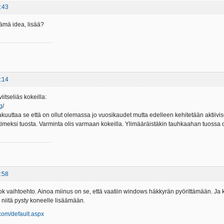
:43
ämä idea, lisää?
:14
iitseliäs kokeilla:
g
/
kuuttaa se että on ollut olemassa jo vuosikaudet mutta edelleen kehitetään aktiivise
ittimeksi tuosta. Varminta olis varmaan kokeilla. Ylimääräistäkin tauhkaahan tuossa 
:58
ok vaihtoehto. Ainoa miinus on se, että vaatiin windows häkkyrän pyörittämään. Ja kan
 niitä pysty koneelle lisäämään.
com/default.aspx