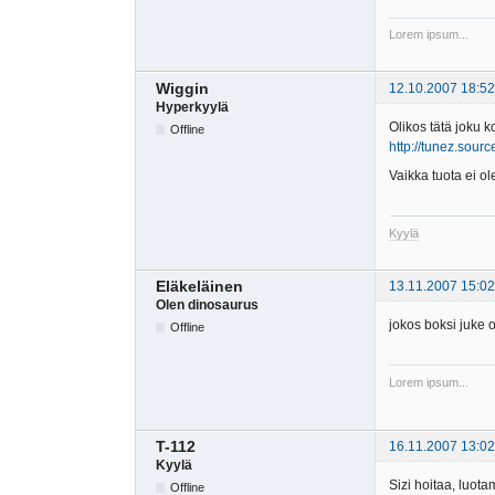
Lorem ipsum...
Wiggin
12.10.2007 18:52
Hyperkyylä
Olikos tätä joku k
Offline
http://tunez.sourc
Vaikka tuota ei ol
Kyylä
Eläkeläinen
13.11.2007 15:02
Olen dinosaurus
jokos boksi juke on
Offline
Lorem ipsum...
T-112
16.11.2007 13:02
Kyylä
Sizi hoitaa, luot
Offline