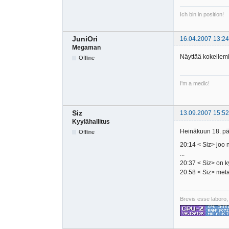
Ich bin in position!
JuniOri
16.04.2007 13:24
Megaman
Näyttää kokeilemi
Offline
I'm a medic!
Siz
13.09.2007 15:52
Kyylähallitus
Heinäkuun 18. päi
Offline
20:14 < Siz> joo 
...
20:37 < Siz> on 
20:58 < Siz> meta
Brevis esse laboro,