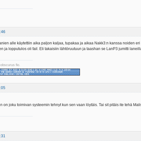
:46
lanien alle käytettiin aika paljon kaljaa, tupakaa ja aikaa Nakk3:n kanssa noiden er
ja lopputulos oli fail. Eli takaisiin lähtöruutuun ja taashan se LanP3 jumitti laneill
 obscurus fio.
:05
 on joku toimivan systeemin tehnyt kun sen vaan löytäis. Tai sit pitäis ite tehä Mali
:31