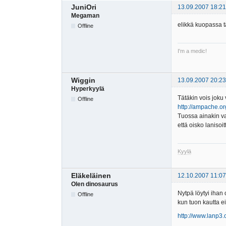
JuniOri
13.09.2007 18:21
Megaman
elikkä kuopassa t
Offline
I'm a medic!
Wiggin
13.09.2007 20:23
Hyperkyylä
Tätäkin vois joku v
Offline
http://ampache.or
Tuossa ainakin va
että oisko laniso
Kyylä
Eläkeläinen
12.10.2007 11:07
Olen dinosaurus
Nytpä löytyi ihan 
Offline
kun tuon kautta ei
http://www.lanp3.