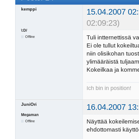
kemppi
15.04.2007 02
02:09:23)
\:D/
Tuli intternettissä
Offline
Ei ole tullut kokeil
niin olisikohan tuos
ylimääräistä tuljaam
Kokeilkaa ja komme
Ich bin in position!
JuniOri
16.04.2007 13
Megaman
Näyttää kokeilemisen
Offline
ehdottomasti käyttö