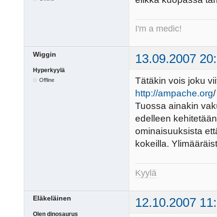
I'm a medic!
Wiggin
13.09.2007 20
Hyperkyylä
Tätäkin vois joku vii
Offline
http://ampache.org
/
Tuossa ainakin vaku
edelleen kehitetään 
ominaisuuksista ett
kokeilla. Ylimääräi
Kyylä
Eläkeläinen
12.10.2007 11
Olen dinosaurus