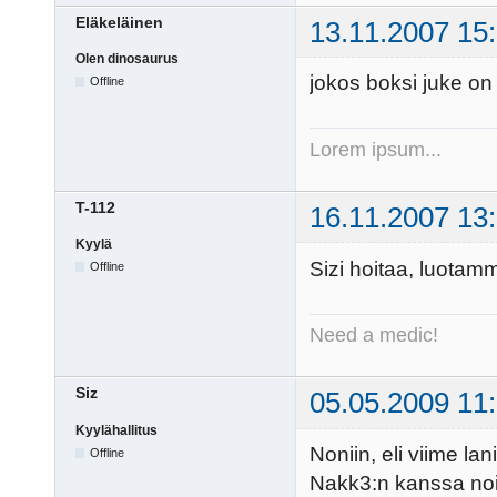
Eläkeläinen
13.11.2007 15
Olen dinosaurus
jokos boksi juke on v
Offline
Lorem ipsum...
T-112
16.11.2007 13
Kyylä
Sizi hoitaa, luotam
Offline
Need a medic!
Siz
05.05.2009 11
Kyylähallitus
Noniin, eli viime lan
Offline
Nakk3:n kanssa noid