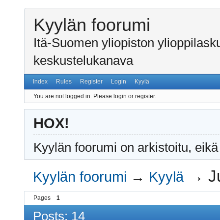
Kyylän foorumi
Itä-Suomen yliopiston ylioppilas
keskustelukanava
Index
Rules
Register
Login
Kyylä
You are not logged in.
Please login or register.
HOX!
Kyylän foorumi on arkistoitu, eikä
→
J
Kyylän foorumi
→
Kyylä
Pages
1
Posts: 14