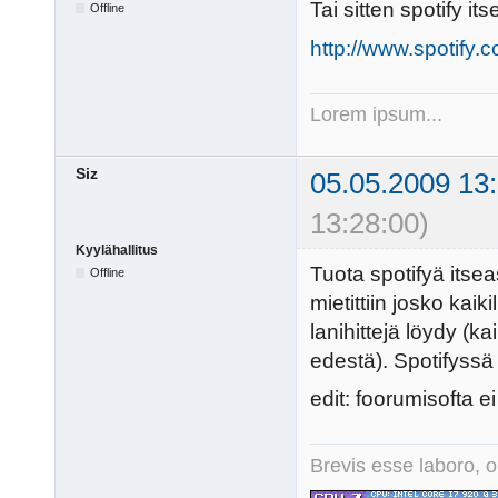
Tai sitten spotify i
Offline
http://www.spotify.
Lorem ipsum...
Siz
05.05.2009 13
13:28:00)
Kyylähallitus
Tuota spotifyä itseas
Offline
mietittiin josko kaik
lanihittejä löydy (k
edestä). Spotifyss
edit: foorumisofta ei
Brevis esse laboro, o