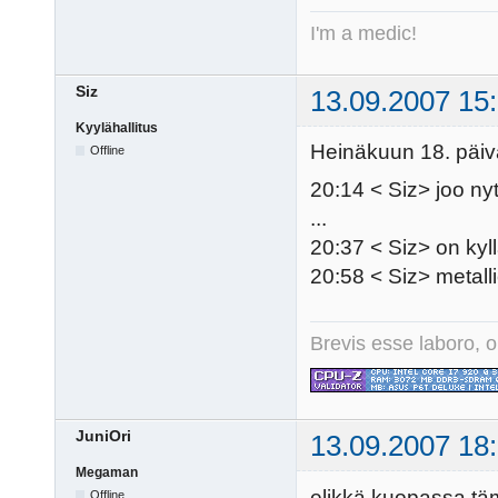
I'm a medic!
Siz
13.09.2007 15
Kyylähallitus
Heinäkuun 18. päivä
Offline
20:14 < Siz> joo ny
...
20:37 < Siz> on ky
20:58 < Siz> metal
Brevis esse laboro, o
JuniOri
13.09.2007 18
Megaman
elikkä kuopassa täm
Offline