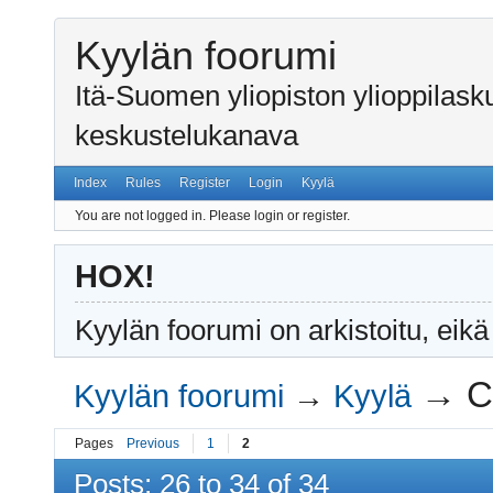
Kyylän foorumi
Itä-Suomen yliopiston ylioppilas
keskustelukanava
Index
Rules
Register
Login
Kyylä
You are not logged in.
Please login or register.
HOX!
Kyylän foorumi on arkistoitu, eikä
→
C
Kyylän foorumi
→
Kyylä
Pages
Previous
1
2
Posts: 26 to 34 of 34