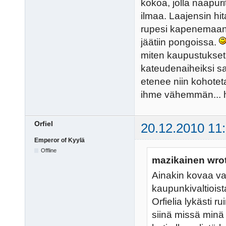
kokoa, jolla naapuri
ilmaa. Laajensin hit
rupesi kapenemaan j
jäätiin pongoissa.
miten kaupustukset
kateudenaiheiksi saa
etenee niin kohoteta
ihme vähemmän... h
Orfiel
20.12.2010 11
Emperor of Kyylä
Offline
mazikainen wro
Ainakin kovaa val
kaupunkivaltioist
Orfielia lykästi 
siinä missä minä 