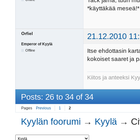
Tack järna, tuun muk
*käyttäkää meseä!
Orfiel
21.12.2010 11
Emperor of Kyylä
Itse ehdottasin kart
Offline
kokoiset saaret ja pa
Kiitos ja anteeksi K
Posts: 26 to 34 of 34
Pages
Previous
1
2
Kyylän foorumi
→
Kyylä
→
Ci