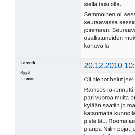
siellä taisi olla.
Semmoinen oli sessi
seuraavassa sessios
joinimaan. Seuraav
osallistuneiden muka
kanavalla
Lassek
20.12.2010 10
Kyylä
Oli hienot belut jee!
Offline
Ramses rakennutti h
pari vuoroa muita e
kylään saatiin jo m
katsomatta kunnolla
pisteitä... Roomala
pianpa Niilin pojat j