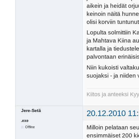
aikein ja heidät orju
keinoin näitä hunne
olisi korviin tuntunu
Lopulta solmittiin 
ja Mahtava Kiina au
kartalla ja tiedust
palvontaan erinäis
Niin kukoisti valta
suojaksi - ja niiden
Kiitos ja anteeksi K
Jere-Setä
20.12.2010 11
.exe
Milloin pelataan s
Offline
ensimmäiset 200 kie