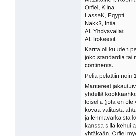
Orfiel, Kiina
LasseK, Eqypti
Nakk3, Intia
AI, Yhdysvallat
AI, Irokeesit
Kartta oli kuuden p
joko standardia tai 
continents.
Peliä pelattiin noin
Mantereet jakautuiva
yhdellä kookkaahkol
toisella (jota en ol
kovaa valitusta ahta
ja lehmävarkaista ku
kanssa sillä kehui 
yhtäkään. Orfiel myö