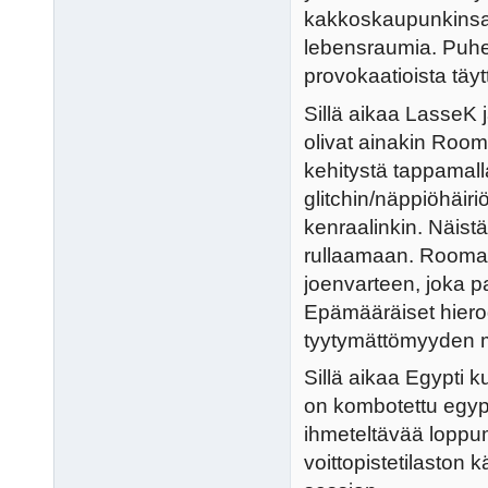
kakkoskaupunkinsa 
lebensraumia. Puhee
provokaatioista täytt
Sillä aikaa LasseK 
olivat ainakin Rooma
kehitystä tappamalla
glitchin/näppiöhäir
kenraalinkin. Näistä
rullaamaan. Rooma 
joenvarteen, joka pa
Epämääräiset hierog
tyytymättömyyden mu
Sillä aikaa Egypti 
on kombotettu egypti
ihmeteltävää loppum
voittopistetilaston 