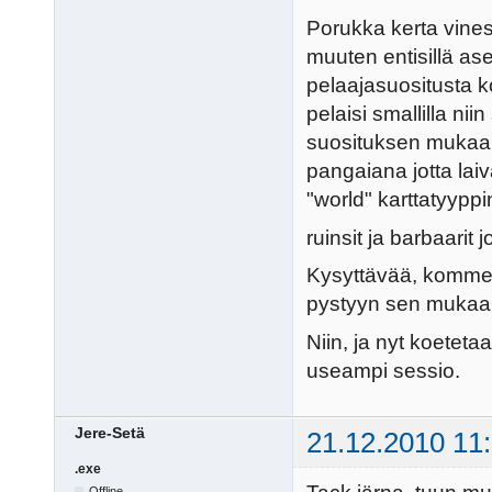
Porukka kerta vines
muuten entisillä ase
pelaajasuositusta k
pelaisi smallilla nii
suosituksen mukaan.
pangaiana jotta laiv
"world" karttatyyppi
ruinsit ja barbaarit j
Kysyttävää, komment
pystyyn sen mukaan
Niin, ja nyt koetetaa
useampi sessio.
Jere-Setä
21.12.2010 11
.exe
Offline