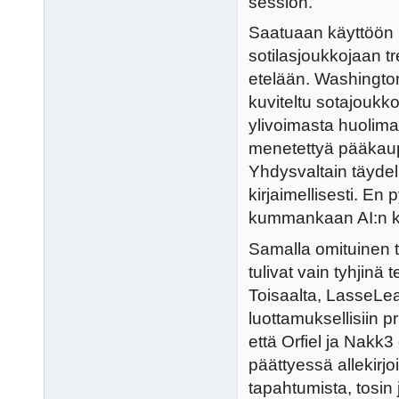
session.
Saatuaan käyttöön L
sotilasjoukkojaan t
etelään. Washington
kuviteltu sotajoukko
ylivoimasta huolimatt
menetettyä pääkaupu
Yhdysvaltain täydel
kirjaimellisesti. En
kummankaan AI:n 
Samalla omituinen t
tulivat vain tyhjinä 
Toisaalta, LasseLea
luottamuksellisiin pr
että Orfiel ja Nakk
päättyessä allekirjo
tapahtumista, tosin 