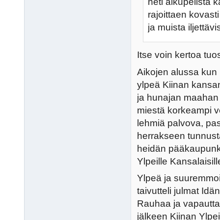
heti alkupelistä
rajoittaen kovas
ja muista iljettäv
Itse voin kertoa tuos
Aikojen alussa kun 
ylpeä Kiinan kansan
ja hunajan maahan m
miestä korkeampi v
lehmiä palvova, pa
herrakseen tunnustaa
heidän pääkaupunkins
Ylpeille Kansalaisill
Ylpeä ja suuremmoin
taivutteli julmat Id
Rauhaa ja vapautta
jälkeen Kiinan Ylpe