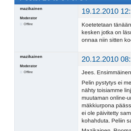
mazikainen
19.12.2010 12
Moderator
Koetetetaan tänään 
Offline
kesken jotka on läsn
onnaa niin sitten k
mazikainen
20.12.2010 08
Moderator
Jees. Ensimmäinen 
Offline
Pelin pystytys ei me
nähty toisiamme linj
muutaman online-urp
mäkkiurpona päässy
ei ole päivitetty s
kohahduta. Peliin s
Mazikainen, Room