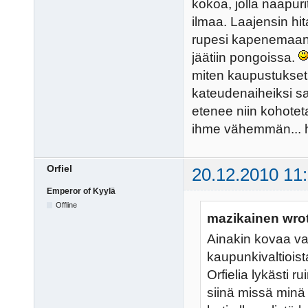
kokoa, jolla naapuri
ilmaa. Laajensin hit
rupesi kapenemaan j
jäätiin pongoissa.
miten kaupustukset
kateudenaiheiksi saa
etenee niin kohoteta
ihme vähemmän... h
Orfiel
20.12.2010 11
Emperor of Kyylä
Offline
mazikainen wro
Ainakin kovaa val
kaupunkivaltioist
Orfielia lykästi 
siinä missä minä 