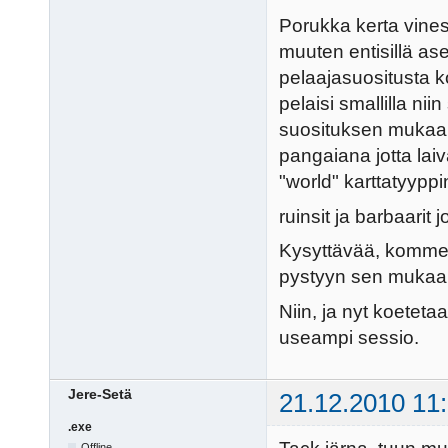
Porukka kerta vines
muuten entisillä ase
pelaajasuositusta k
pelaisi smallilla nii
suosituksen mukaan.
pangaiana jotta laiv
"world" karttatyyppi
ruinsit ja barbaarit j
Kysyttävää, komment
pystyyn sen mukaan
Niin, ja nyt koetetaa
useampi sessio.
Jere-Setä
21.12.2010 11
.exe
Offline