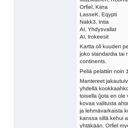
Orfiel, Kiina
LasseK, Eqypti
Nakk3, Intia
AI, Yhdysvallat
AI, Irokeesit
Kartta oli kuuden p
joko standardia tai 
continents.
Peliä pelattiin noin
Mantereet jakautuiva
yhdellä kookkaahkol
toisella (jota en ol
kovaa valitusta ahta
ja lehmävarkaista ku
kanssa sillä kehui 
yhtäkään. Orfiel myö