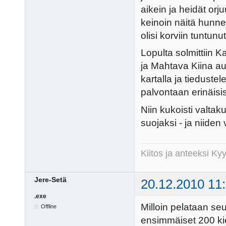
aikein ja heidät orju
keinoin näitä hunne
olisi korviin tuntunu
Lopulta solmittiin 
ja Mahtava Kiina au
kartalla ja tiedust
palvontaan erinäis
Niin kukoisti valta
suojaksi - ja niiden
Kiitos ja anteeksi K
Jere-Setä
20.12.2010 11
.exe
Milloin pelataan s
Offline
ensimmäiset 200 kie