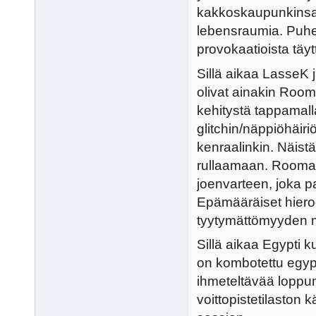
kakkoskaupunkinsa 
lebensraumia. Puhee
provokaatioista täytt
Sillä aikaa LasseK 
olivat ainakin Rooma
kehitystä tappamalla
glitchin/näppiöhäir
kenraalinkin. Näistä
rullaamaan. Rooma 
joenvarteen, joka pa
Epämääräiset hierog
tyytymättömyyden mu
Sillä aikaa Egypti 
on kombotettu egypti
ihmeteltävää loppum
voittopistetilaston 