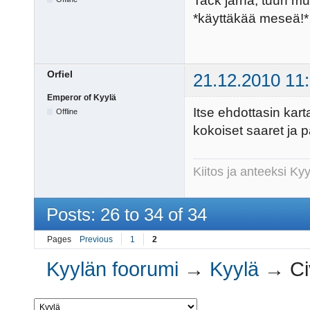
Tack järna, tuun muk
*käyttäkää meseä!
Orfiel
21.12.2010 11
Emperor of Kyylä
Itse ehdottasin kart
Offline
kokoiset saaret ja pa
Kiitos ja anteeksi K
Posts: 26 to 34 of 34
Pages
Previous
1
2
Kyylän foorumi
→
Kyylä
→
Ci