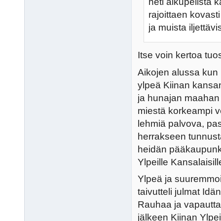
heti alkupelistä
rajoittaen kovas
ja muista iljettäv
Itse voin kertoa tuos
Aikojen alussa kun 
ylpeä Kiinan kansan
ja hunajan maahan m
miestä korkeampi v
lehmiä palvova, pa
herrakseen tunnustaa
heidän pääkaupunkins
Ylpeille Kansalaisill
Ylpeä ja suuremmoin
taivutteli julmat Id
Rauhaa ja vapautta
jälkeen Kiinan Ylpe