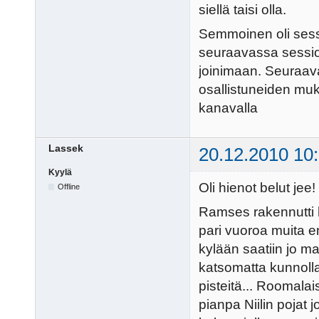
siellä taisi olla.
Semmoinen oli sessi
seuraavassa sessios
joinimaan. Seuraav
osallistuneiden muka
kanavalla
Lassek
20.12.2010 10
Kyylä
Oli hienot belut jee!
Offline
Ramses rakennutti h
pari vuoroa muita e
kylään saatiin jo m
katsomatta kunnolla
pisteitä... Roomala
pianpa Niilin pojat j