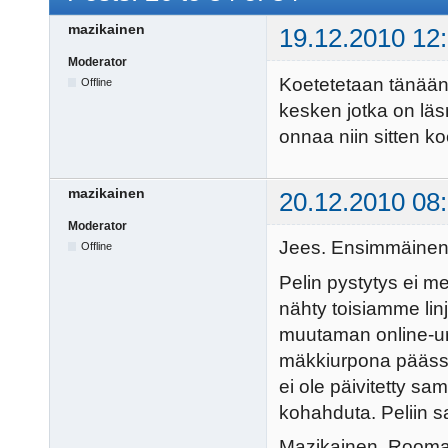
mazikainen
19.12.2010 12
Moderator
Koetetetaan tänään 
Offline
kesken jotka on läsn
onnaa niin sitten k
mazikainen
20.12.2010 08
Moderator
Jees. Ensimmäinen 
Offline
Pelin pystytys ei me
nähty toisiamme linj
muutaman online-urp
mäkkiurpona päässy
ei ole päivitetty s
kohahduta. Peliin s
Mazikainen, Room