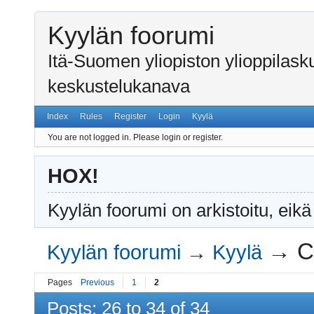
Kyylän foorumi
Itä-Suomen yliopiston ylioppilas
keskustelukanava
Index
Rules
Register
Login
Kyylä
You are not logged in.
Please login or register.
HOX!
Kyylän foorumi on arkistoitu, eikä
→
C
Kyylän foorumi
→
Kyylä
Pages
Previous
1
2
Posts: 26 to 34 of 34