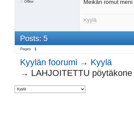
Meikän romut meni 
Offline
Kyylä
Posts: 5
Pages
1
Kyylän foorumi
→
Kyylä
→
LAHJOITETTU pöytäkone ja