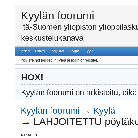
Kyylän foorumi
Itä-Suomen yliopiston ylioppilas
keskustelukanava
Index
Rules
Register
Login
Kyylä
You are not logged in.
Please login or register.
HOX!
Kyylän foorumi on arkistoitu, eikä
Kyylän foorumi
→
Kyylä
→
LAHJOITETTU pöytäkone
Pages
1