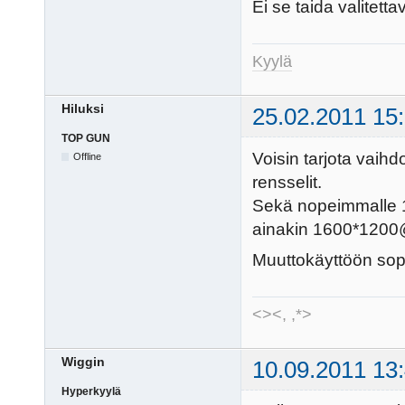
Ei se taida valitett
Kyylä
Hiluksi
25.02.2011 15
TOP GUN
Voisin tarjota vaihd
Offline
rensselit.
Sekä nopeimmalle 1
ainakin 1600*1200@
Muuttokäyttöön sopi
<><, ,*>
Wiggin
10.09.2011 13
Hyperkyylä