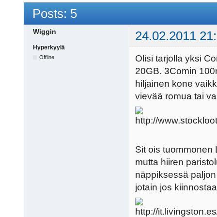
Posts: 5
Wiggin
24.02.2011 21
Hyperkyylä
Olisi tarjolla yks
Offline
20GB. 3Comin 100mb/
hiljainen kone vaik
vievää romua tai va
Sit ois tuommonen L
mutta hiiren paristol
näppiksessä paljon y
jotain jos kiinnostaa.