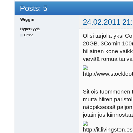
Posts: 5
Wiggin
24.02.2011 21
Hyperkyylä
Olisi tarjolla yks
Offline
20GB. 3Comin 100mb/
hiljainen kone vaik
vievää romua tai va
Sit ois tuommonen L
mutta hiiren paristol
näppiksessä paljon y
jotain jos kiinnostaa.