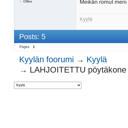
Meikän romut meni 
Offline
Kyylä
Posts: 5
Pages
1
Kyylän foorumi
→
Kyylä
→
LAHJOITETTU pöytäkone ja