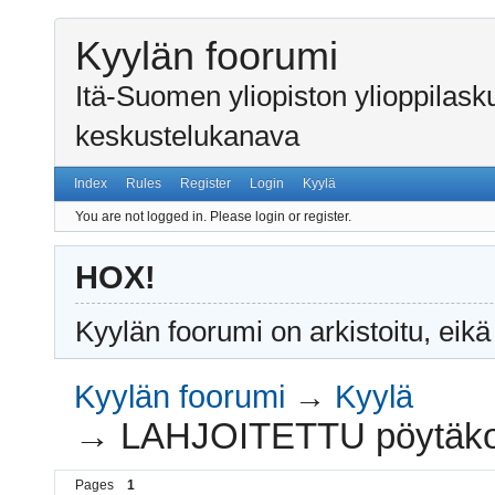
Kyylän foorumi
Itä-Suomen yliopiston ylioppilas
keskustelukanava
Index
Rules
Register
Login
Kyylä
You are not logged in.
Please login or register.
HOX!
Kyylän foorumi on arkistoitu, eikä
Kyylän foorumi
→
Kyylä
→
LAHJOITETTU pöytäkone
Pages
1