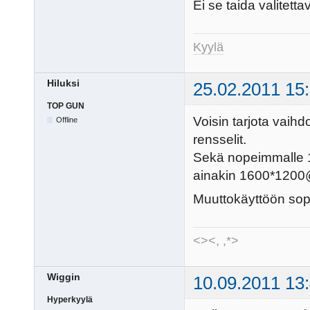
Ei se taida valitett
Kyylä
Hiluksi
25.02.2011 15
TOP GUN
Voisin tarjota vaihd
Offline
rensselit.
Sekä nopeimmalle 1
ainakin 1600*1200@
Muuttokäyttöön sopi
<><, ,*>
Wiggin
10.09.2011 13
Hyperkyylä