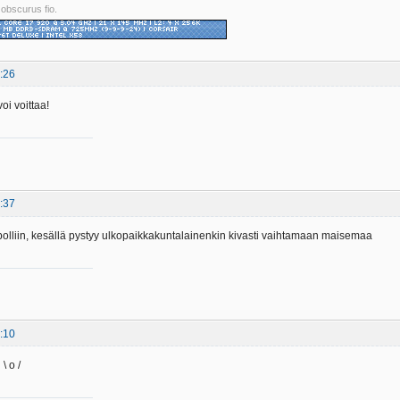
 obscurus fio.
:26
oi voittaa!
:37
polliin, kesällä pystyy ulkopaikkakuntalainenkin kivasti vaihtamaan maisemaa
:10
\ o /