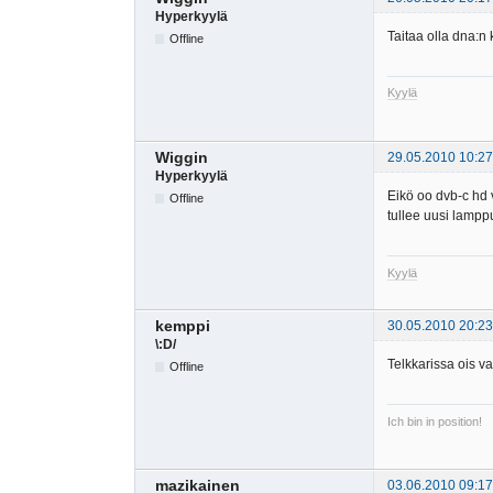
Hyperkyylä
Taitaa olla dna:n k
Offline
Kyylä
Wiggin
29.05.2010 10:27
Hyperkyylä
Eikö oo dvb-c hd v
Offline
tullee uusi lampp
Kyylä
kemppi
30.05.2010 20:23
\:D/
Telkkarissa ois vaa
Offline
Ich bin in position!
mazikainen
03.06.2010 09:17