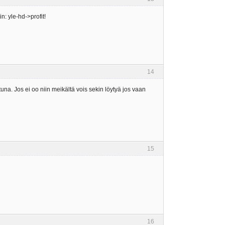
in: yle-hd->profit!
14
tuna. Jos ei oo niin meikältä vois sekin löytyä jos vaan
15
16