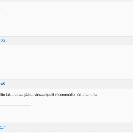
.
:23
:45
llin takia taitaa jäädä virtuaalipelit vähemmälle näillä laneilla!
:17