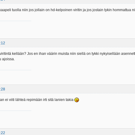
aapeli tuolla niin jos jollain on hd-kelpoinen viritin ja jos jostain tykin hommattua ni
:12
iritintä kellään? Jos en ihan väärin muista niin siellä on tykki nykyisellään asennet
u ajoissa.
:28
n ei viiti lähteä repimään irti sitä lanien takia
:22