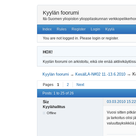
Kyylän foorumi
Itä-Suomen yliopiston ylioppilaskunnan verkkopelikerh
Index
Rules
Register
Login
Kyylä
You are not logged in.
Please login or register.
HOX!
Kyylän foorumi on arkistoitu, eikä ole enää aktiivikäytöss
→
K
Kyylän foorumi
→
KesälLA-N#02 11.-13.6.2010
Pages
1
2
Next
Posts: 1 to 25 of 26
Siz
03.03.2010 15:22
Kyylähallitus
Vuosi sitten pitkä
Offline
ja tarkoitus olisi
valuuttayksikköä 