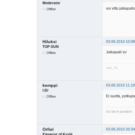
Moderator
voi vittu jalkapallo
Offline
Hiluksi
03.06.2010 10:08
TOP GUN
Jalkapalli \o/
Offline
<><, ,*>
kemppi
03.06.2010 11:10
\:D/
Ei suotta, potkupa
Offline
Ich bin in position!
Orfiel
03.06.2010 20:34
Emperor of Kyylä