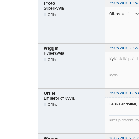
Proto
25.05.2010 19:57
Superkyylä
Olikos siellä tel
Offline
Wiggin
25.05.2010 20:27
Hyperkyylä
Kyllä siellä pitäisi 
Offline
Kyylä
Orfiel
26.05.2010 12:53
Emperor of Kyylä
Leiska ehdotteli,
Offline
Kiitos ja anteeksi 
Wiggin
26.05.2010 20:17