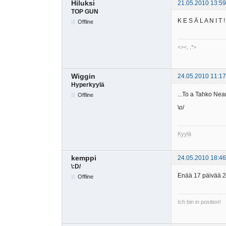
Hiluksi
21.05.2010 13:59
TOP GUN
K E S Ä L A N I T !
Offline
<><, ,*>
Wiggin
24.05.2010 11:17
Hyperkyylä
...To a Tahko Nea
Offline
\o/
Kyylä
kemppi
24.05.2010 18:46
\:D/
Enää 17 päivää 22
Offline
Ich bin in position!