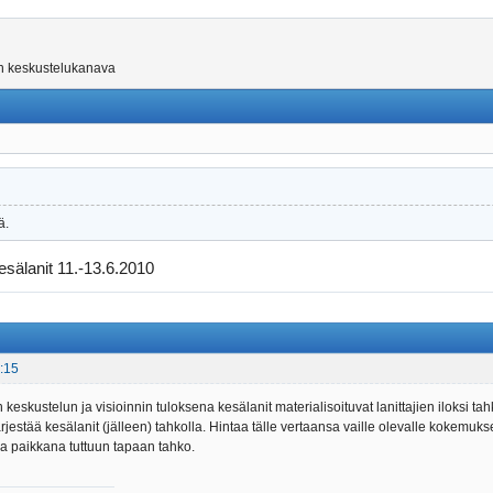
on keskustelukanava
ä.
esälanit 11.-13.6.2010
:15
n keskustelun ja visioinnin tuloksena kesälanit materialisoituvat lanittajien iloksi t
 järjestää kesälanit (jälleen) tahkolla. Hintaa tälle vertaansa vaille olevalle kokem
ja paikkana tuttuun tapaan tahko.