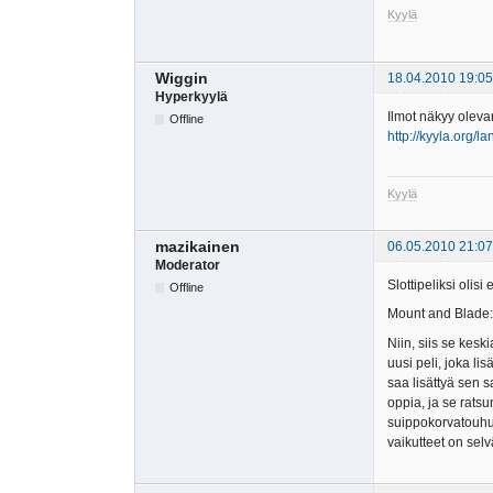
Kyylä
Wiggin
18.04.2010 19:05
Hyperkyylä
Ilmot näkyy olevan
Offline
http://kyyla.org/l
Kyylä
mazikainen
06.05.2010 21:07
Moderator
Slottipeliksi olisi
Offline
Mount and Blade
Niin, siis se kesk
uusi peli, joka l
saa lisättyä sen 
oppia, ja se rats
suippokorvatouhua 
vaikutteet on selv