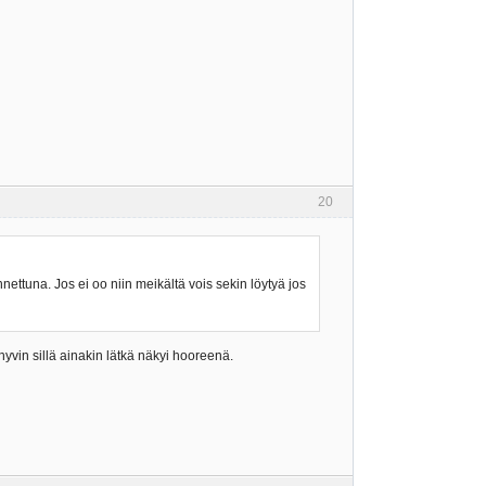
20
nnettuna. Jos ei oo niin meikältä vois sekin löytyä jos
 hyvin sillä ainakin lätkä näkyi hooreenä.