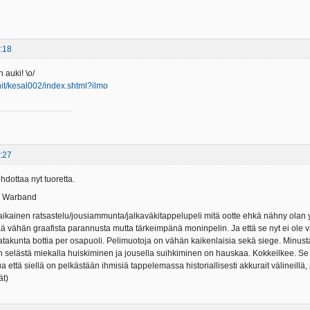
:18
 auki! \o/
anit/kesal002/index.shtml?ilmo
:27
 ehdottaa nyt tuoretta.
: Warband
iaikainen ratsastelu/jousiammunta/jalkaväkitappelupeli mitä ootte ehkä nähny olan yli
isää vähän graafista parannusta mutta tärkeimpänä moninpelin. Ja että se nyt ei o
satakunta bottia per osapuoli. Pelimuotoja on vähän kaikenlaisia sekä siege. Minusta
un selästä miekalla huiskiminen ja jousella suihkiminen on hauskaa. Kokkeilkee. S
että siellä on pelkästään ihmisiä tappelemassa historiallisesti akkurait välineillä, 
ät)