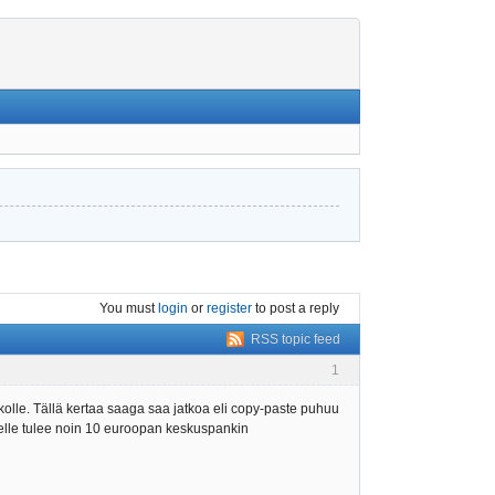
You must
login
or
register
to post a reply
RSS topic feed
1
ahkolle. Tällä kertaa saaga saa jatkoa eli copy-paste puhuu
ukselle tulee noin 10 euroopan keskuspankin