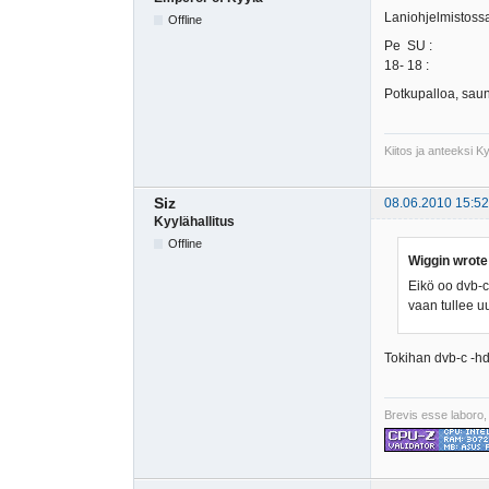
Laniohjelmistoss
Offline
Pe SU :
18- 18 :
Potkupalloa, saun
Kiitos ja anteeksi 
Siz
08.06.2010 15:52
Kyylähallitus
Offline
Wiggin wrote
Eikö oo dvb-c 
vaan tullee u
Tokihan dvb-c -hd 
Brevis esse laboro,