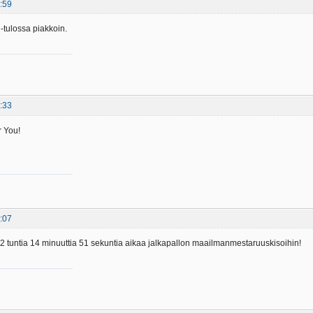
:59
 -tulossa piakkoin.
:33
r You!
:07
 tuntia 14 minuuttia 51 sekuntia aikaa jalkapallon maailmanmestaruuskisoihin!