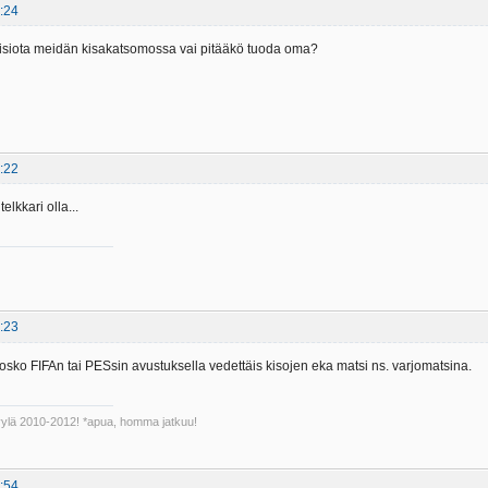
:24
evisiota meidän kisakatsomossa vai pitääkö tuoda oma?
:22
telkkari olla...
:23
 josko FIFAn tai PESsin avustuksella vedettäis kisojen eka matsi ns. varjomatsina.
Kyylä 2010-2012! *apua, homma jatkuu!
:54