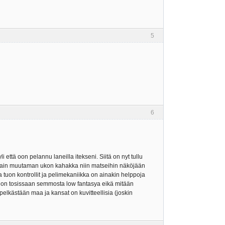
5
6
 että oon pelannu laneilla itekseni. Siitä on nyt tullu
le vain muutaman ukon kahakka niin matseihin näköjään
 tuon kontrollit ja pelimekaniikka on ainakin helppoja
e on tosissaan semmosta low fantasya eikä mitään
pelkästään maa ja kansat on kuvitteellisia (joskin