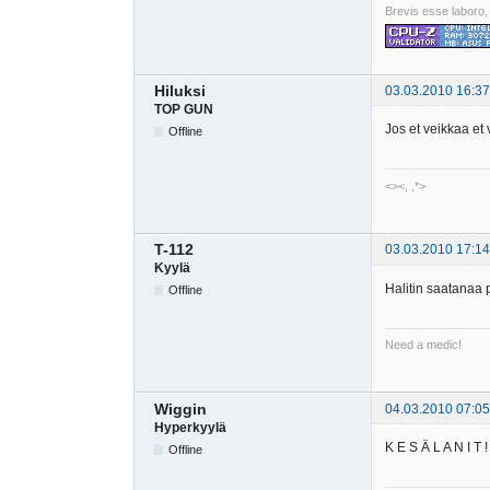
Brevis esse laboro,
Hiluksi
03.03.2010 16:37
TOP GUN
Jos et veikkaa et v
Offline
<><, ,*>
T-112
03.03.2010 17:14
Kyylä
Halitin saatanaa 
Offline
Need a medic!
Wiggin
04.03.2010 07:05
Hyperkyylä
K E S Ä L A N I T ! 
Offline