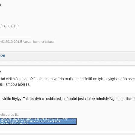
a:
aa ja olutta
Kyylä 2010-2012! *apua, homma jatkuu!
:28
:
hd viritintä kellään? Jos en ihan väärin muista niin siellä on tykki nykyisellään ase
usi lamppu ajoissa.
-viritin löytyy. Tai siis dvb-c -usbboksi ja läppäri josta tulee hdmi/dvi/vga ulos. Ihan
 obscurus fio.