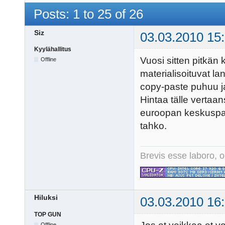
Posts: 1 to 25 of 26
Siz
03.03.2010 15
Kyylähallitus
Vuosi sitten pitkän 
Offline
materialisoituvat lan
copy-paste puhuu ja t
Hintaa tälle vertaan
euroopan keskuspan
tahko.
Brevis esse laboro, o
Hiluksi
03.03.2010 16
TOP GUN
Offline