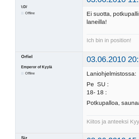
\:D/
Ei suotta, potkupalli
Offline
laneilla!
Ich bin in position!
Orfiel
03.06.2010 20
Emperor of Kyylä
Laniohjelmistossa:
Offline
Pe SU :
18- 18 :
Potkupalloa, saunaa
Kiitos ja anteeksi K
Siz