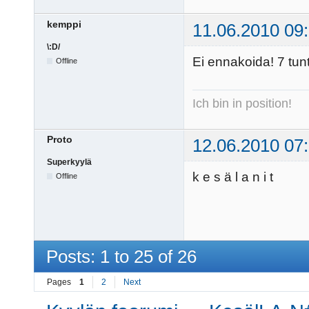
kemppi
11.06.2010 09
\:D/
Ei ennakoida! 7 tun
Offline
Ich bin in position!
Proto
12.06.2010 07
Superkyylä
k e s ä l a n i t
Offline
Posts: 1 to 25 of 26
Pages
1
2
Next