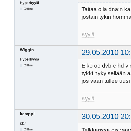
Hyperkyylä
Taitaa olla dna:n kaa
Offline
jostain tykin hommat
Kyylä
Wiggin
29.05.2010 10
Hyperkyylä
Eikö oo dvb-c hd vir
Offline
tykki nykyisellään a
jos vaan tullee uus
Kyylä
kemppi
30.05.2010 20
\:D/
Telkkarissa ois vaan 
Offline