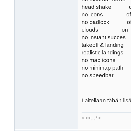
head shake 
no icons of
no padlock of
clouds on
no instant succe
takeoff & landin
realistic landi
no map icons 
no minimap path
no speedbar o
Laitellaan tähän li
<><, ,*>