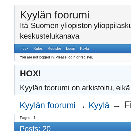
Kyylän foorumi
Itä-Suomen yliopiston ylioppilas
keskustelukanava
Index
Rules
Register
Login
Kyylä
You are not logged in.
Please login or register.
HOX!
Kyylän foorumi on arkistoitu, eikä
→
F
Kyylän foorumi
→
Kyylä
Pages
1
Posts: 20