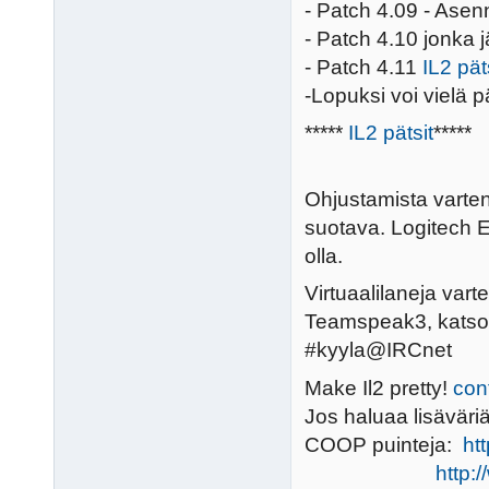
- Patch 4.09 - Asen
- Patch 4.10 jonka 
- Patch 4.11
IL2 pät
-Lopuksi voi vielä p
*****
IL2 pätsit
*****
Ohjustamista varten 
suotava. Logitech E
olla.
Virtuaalilaneja varte
Teamspeak3, katso
#kyyla@IRCnet
Make Il2 pretty!
con
Jos haluaa lisäväri
COOP puinteja:
ht
http: