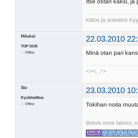
Itse ostan kaksi, ja 
Kiitos ja anteeksi K
Hiluksi
22.03.2010 22
TOP GUN
Minä otan pari kans
Offline
<><, ,*>
Siz
23.03.2010 10
Kyylähallitus
Tokihan noita muut
Offline
Brevis esse laboro, o