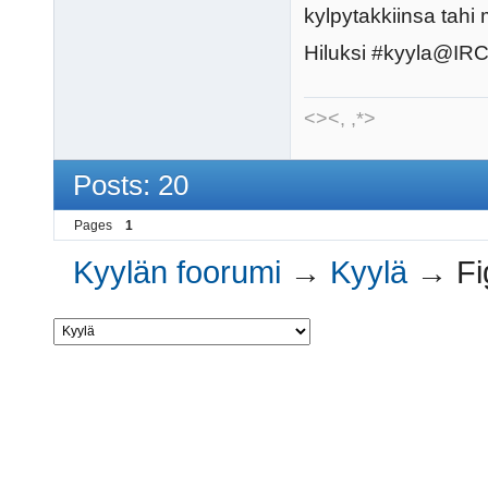
kylpytakkiinsa tah
Hiluksi #kyyla@IRC
<><, ,*>
Posts: 20
Pages
1
Kyylän foorumi
→
Kyylä
→
Fi