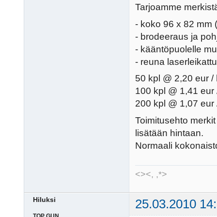
Tarjoamme merkist
- koko 96 x 82 mm 
- brodeeraus ja po
- kääntöpuolelle mu
- reuna laserleikat
50 kpl @ 2,20 eur /
100 kpl @ 1,41 eur 
200 kpl @ 1,07 eur 
Toimitusehto merkit
lisätään hintaan.
Normaali kokonaisto
<><, ,*>
Hiluksi
25.03.2010 14
TOP GUN