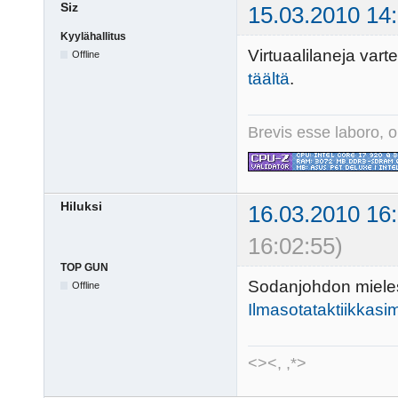
Siz
15.03.2010 14
Kyylähallitus
Virtuaalilaneja var
Offline
täältä
.
Brevis esse laboro, o
Hiluksi
16.03.2010 16
16:02:55)
TOP GUN
Sodanjohdon mieles
Offline
Ilmasotataktiikkasim
<><, ,*>