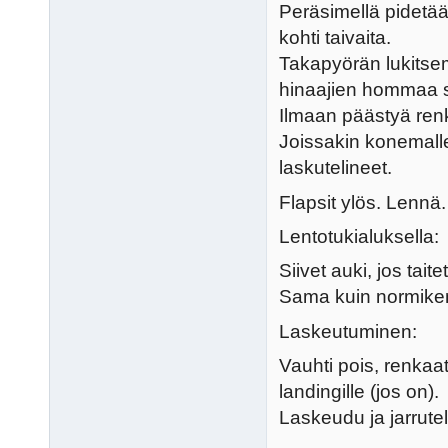
Peräsimellä pidetään
kohti taivaita.
Takapyörän lukitse
hinaajien hommaa 
Ilmaan päästyä renka
Joissakin konemall
laskutelineet.
Flapsit ylös. Lennä.
Lentotukialuksella:
Siivet auki, jos taite
Sama kuin normikentä
Laskeutuminen:
Vauhti pois, renkaat
landingille (jos on).
Laskeudu ja jarrute