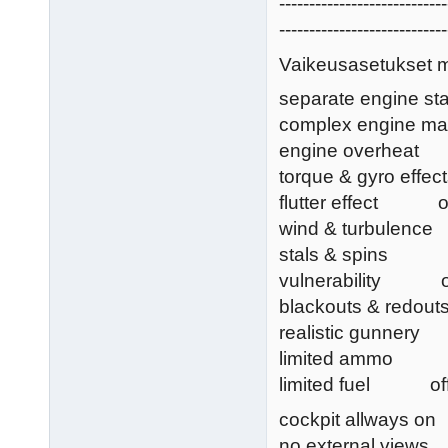
----------------------------
----------------------------
Vaikeusasetukset mil
separate engine s
complex engine m
engine overhe
torque & gyro ef
flutter effect 
wind & turbulen
stals & spins 
vulnerability 
blackouts & red
realistic gunne
limited ammo 
limited fuel of
cockpit allways o
no external view