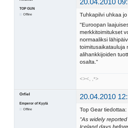
20.04.2010 09
TOP GUN
Tuhkapilvi uhkaa jo
Offline
"Euroopan laajuises
merkkitoimitukset vo
normaaliksi lähipäiv
toimitusaikatauluja 
alihankkijoiden tuot
osalta."
<><, ,*>
Orfiel
20.04.2010 12
Emperor of Kyylä
Top Gear tiedottaa:
Offline
"As widely reported
Iceland days before 