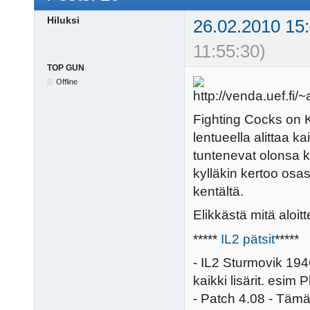
Hiluksi
26.02.2010 15
11:55:30)
TOP GUN
Offline
Fighting Cocks on Ky
lentueella alittaa ka
tuntenevat olonsa 
kylläkin kertoo osa
kentältä.
Elikkästä mitä aloitt
*****
IL2 pätsit
*****
- IL2 Sturmovik 1946
kaikki lisärit. esim 
- Patch 4.08 - Täm