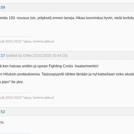
:09
äs 100. nousua (sis. yritykset) ennen laneja. Alkaa luonnistua hyvin, vielä lentotuk
Kyylä 2010-2012! *apua, homma jatkuu!
:17
(edited by Orfiel 23.03.2010 10:44:18)
iä ken haluaa uniikin ja upean Fighting Cocks -haalarimerkin!
 Hiluksin postauksessa. Tarjouspyyntö lähtee tänään ja nyt katsellaan onko alust
a pipo^:lle yksi.
Kyylä 2010-2012! *apua, homma jatkuu!
:52
ns.