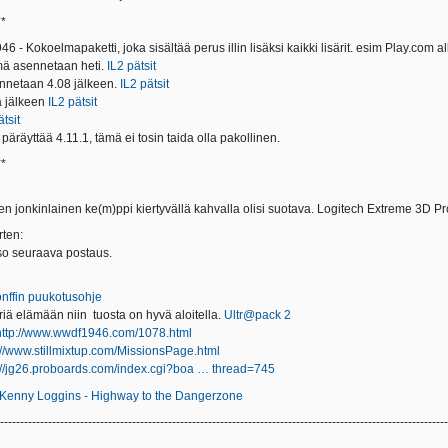
**
46 - Kokoelmapaketti, joka sisältää perus illin lisäksi kaikki lisärit. esim Play.com al
mä asennetaan heti.
IL2 pätsit
ennetaan 4.08 jälkeen.
IL2 pätsit
a jälkeen
IL2 pätsit
ätsit
 päräyttää 4.11.1, tämä ei tosin taida olla pakollinen.
**
en jonkinlainen ke(m)ppi kiertyvällä kahvalla olisi suotava. Logitech Extreme 3D Pro
rten:
o seuraava postaus.
onffin puukotusohje
riä elämään niin tuosta on hyvä aloitella.
Ultr@pack 2
http://www.wwdf1946.com/1078.html
://www.stillmixtup.com/MissionsPage.html
://jg26.proboards.com/index.cgi?boa … thread=745
Kenny Loggins - Highway to the Dangerzone
----------------------------------------------------------------------------------------------------------------