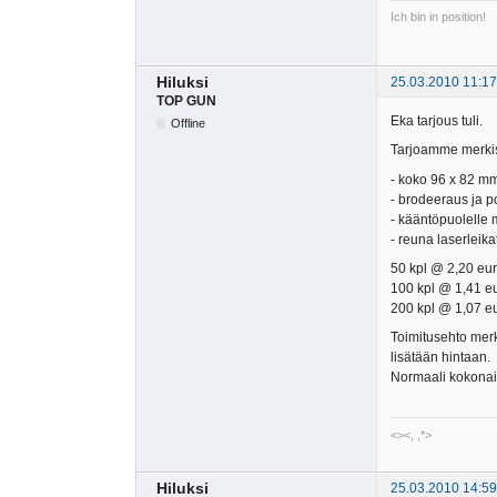
Ich bin in position!
Hiluksi
25.03.2010 11:17
TOP GUN
Eka tarjous tuli.
Offline
Tarjoamme merki
- koko 96 x 82 mm
- brodeeraus ja 
- kääntöpuolelle 
- reuna laserleik
50 kpl @ 2,20 eur 
100 kpl @ 1,41 eu
200 kpl @ 1,07 eu
Toimitusehto merk
lisätään hintaan.
Normaali kokonais
<><, ,*>
Hiluksi
25.03.2010 14:59