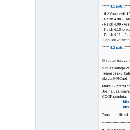
*****
IL2 pätsit
***
- IL2 Sturmovik 19
- Patch 4.08 - Tä
- Patch 4.09 - As
- Patch 4.10 jonk
- Patch 4.11
IL2 p
-Lopuksi voi vielä
*****
IL2 pätsit
***
Ohjustamista vart
Virtuaalilaneja va
Teamspeak3, kats
#kyyla@IRCnet
Make Il2 pretty!
c
Jos haluaa lisävä
COOP puinteja:
http
http
Taustamusiikiksi
------------------------