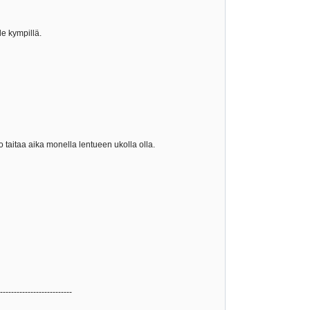
le kympillä.
 taitaa aika monella lentueen ukolla olla.
--------------------------