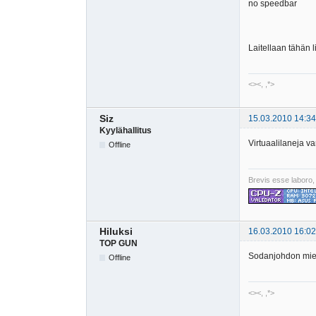
no speedbar 
Laitellaan tähän 
<><, ,*>
Siz
15.03.2010 14:34
Kyylähallitus
Virtuaalilaneja v
Offline
Brevis esse laboro,
Hiluksi
16.03.2010 16:02
TOP GUN
Sodanjohdon miel
Offline
<><, ,*>