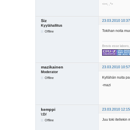
<><, ,*>
Siz
23.03.2010 10:37
Kyylähallitus
Tokihan noita mu
Offline
Brevis esse laboro,
mazikainen
23.03.2010 10:57
Moderator
Kyllähän nuita pa
Offline
-mazi
kemppi
23.03.2010 12:15
\:D/
Juu toki itellekin
Offline