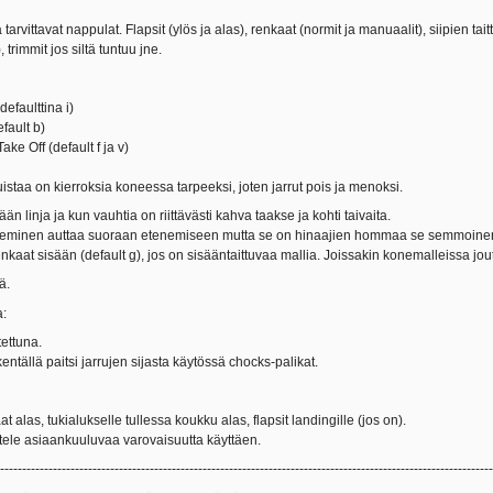
rvittavat nappulat. Flapsit (ylös ja alas), renkaat (normit ja manuaalit), siipien tait
, trimmit jos siltä tuntuu jne.
defaulttina i)
fault b)
ake Off (default f ja v)
uistaa on kierroksia koneessa tarpeeksi, joten jarrut pois ja menoksi.
än linja ja kun vauhtia on riittävästi kahva taakse ja kohti taivaita.
seminen auttaa suoraan etenemiseen mutta se on hinaajien hommaa se semmoine
nkaat sisään (default g), jos on sisääntaittuvaa mallia. Joissakin konemalleissa j
ä.
a:
tettuna.
ntällä paitsi jarrujen sijasta käytössä chocks-palikat.
at alas, tukialukselle tullessa koukku alas, flapsit landingille (jos on).
tele asiaankuuluvaa varovaisuutta käyttäen.
----------------------------------------------------------------------------------------------------------------