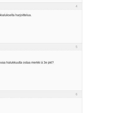
4
ialukselta harjoittelua.
5
avaa halukkuutta ostaa merkki á 3e pkl?
6