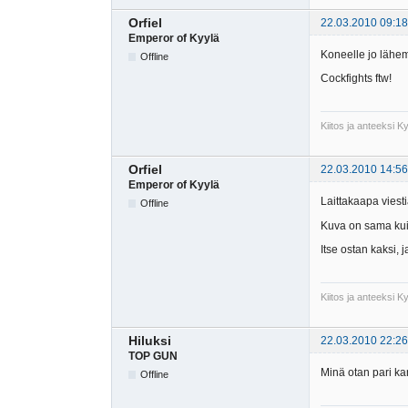
Orfiel
22.03.2010 09:18
Emperor of Kyylä
Koneelle jo lähemm
Offline
Cockfights ftw!
Kiitos ja anteeksi 
Orfiel
22.03.2010 14:56
Emperor of Kyylä
Laittakaapa viest
Offline
Kuva on sama kuin
Itse ostan kaksi, j
Kiitos ja anteeksi 
Hiluksi
22.03.2010 22:26
TOP GUN
Minä otan pari ka
Offline