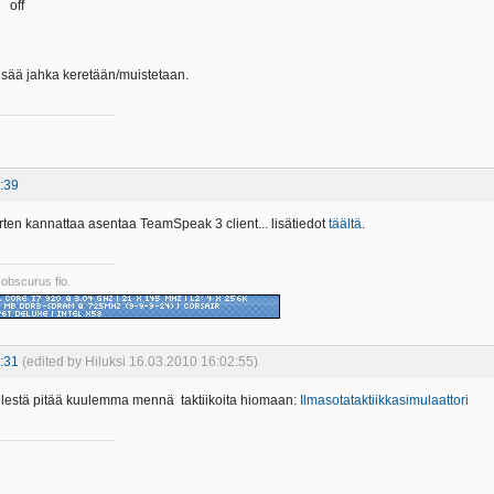
off
lisää jahka keretään/muistetaan.
:39
arten kannattaa asentaa TeamSpeak 3 client... lisätiedot
täältä
.
 obscurus fio.
:31
(edited by Hiluksi 16.03.2010 16:02:55)
estä pitää kuulemma mennä taktiikoita hiomaan:
Ilmasotataktiikkasimulaattori