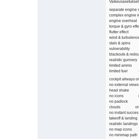
Vaikeusasetukset m
separate engine
complex engine
engine overh
torque & gyro e
flutter effect
wind & turbule
stals & spins
vulnerability
blackouts & re
realistic gun
limited ammo
limited fuel o
cockpit allways
no external vie
head shake
no icons o
no padlock o
clouds o
no instant succ
takeoff & land
realistic land
no map icons
no minimap pat