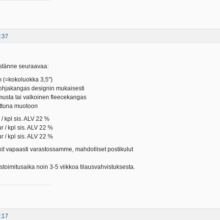
:37
stänne seuraavaa:
 (=kokoluokka 3,5")
pohjakangas designin mukaisesti
musta tai valkoinen fleecekangas
attuna muotoon
/ kpl sis. ALV 22 %
r / kpl sis. ALV 22 %
r / kpl sis. ALV 22 %
it vapaasti varastossamme, mahdolliset postikulut
toimitusaika noin 3-5 viikkoa tilausvahvistuksesta.
:17