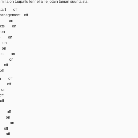
illä on tuupattu lennellä lie jotain tämän suuntaista:
 start off
 management off
eat on
ffects on
 on
nce on
 on
 on
douts on
nery on
 off
ff
 on off
ws off
 on
ff
ff
n
es off
ing on
ings on
 off
h off