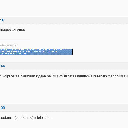
:07
utaman voi ottaa
 obscurus fio.
:44
ri voipi ostaa. Varmaan kyylän hallitus voisii ostaa muutamia reserviin mahdollisia 
:06
 muutamia (pari-kolme) mielellään.