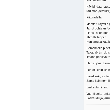
Kuinka lennän.
Käy bindaamassa ta
radiator (default r)
Kiitoradalla:
Moottori käyntiin (
Jarrut pohjaan (de
Flapsit asentoon T
Throttle tappiin.
Kun jarrut alkaa l
Peräsimellä pidetä
Takapyörän lukit
Ilmaan päästyä re
Flapsit ylös. Lenn
Lentotukialuksell
Siivet auki, jos tai
Sama kuin normike
Laskeutuminen:
Vauhti pois, renka
Laskeudu ja jarru
------------------------