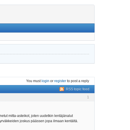
You must
login
or
register
to post a reply
RSS topic feed
1
netut mitta-asteikot, joten uudetkin lentäjänalut
kyrväkkeiden joskus päässen jopa ilmaan kentältä.