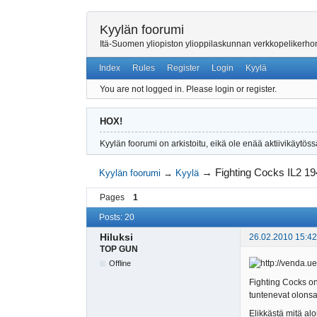
Kyylän foorumi
Itä-Suomen yliopiston ylioppilaskunnan verkkopelikerh
Index
Rules
Register
Login
Kyylä
You are not logged in.
Please login or register.
HOX!
Kyylän foorumi on arkistoitu, eikä ole enää aktiivikäytöss
→
Fighting Cocks IL2 1
Kyylän foorumi
→
Kyylä
Pages
1
Posts: 20
Hiluksi
26.02.2010 15:42
TOP GUN
Offline
Fighting Cocks on 
tuntenevat olonsa
Elikkästä mitä alo