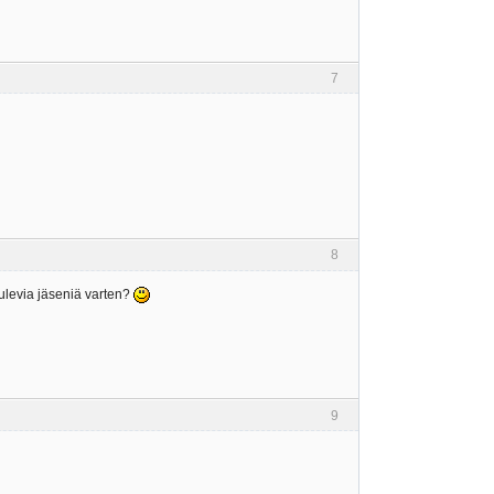
7
8
tulevia jäseniä varten?
9