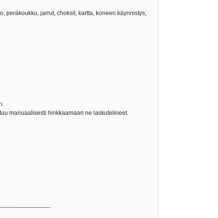
to, peräkoukku, jarrut, choksit, kartta, koneen käynnistys,
n.
outuu manuaalisesti hinkkaamaan ne laskutelineet.
--------------------------