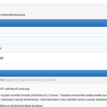
on keskustelukanava
ä.
946
:54
(edited by Hiluksi 05.02.2013 11:55:30)
Kyylan laneilta ilmoille pärähtänyt IL2-laivue. Taitotaso lentueella alittaa kaikki tun
 kotoisaksi näissä kinkereissä. Vahvistamaton huhu kylläkin kertoo osasto taistelu
itteleva liihotusmolottaja tarvitsee: