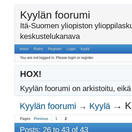
Kyylän foorumi
Itä-Suomen yliopiston ylioppilas
keskustelukanava
Index
Rules
Register
Login
Kyylä
You are not logged in.
Please login or register.
HOX!
Kyylän foorumi on arkistoitu, eikä
→
K
Kyylän foorumi
→
Kyylä
Pages
Previous
1
2
Posts: 26 to 43 of 43