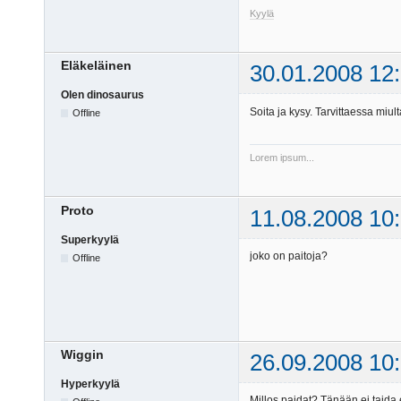
Kyylä
Eläkeläinen
30.01.2008 12
Olen dinosaurus
Soita ja kysy. Tarvittaessa miu
Offline
Lorem ipsum...
Proto
11.08.2008 10
Superkyylä
joko on paitoja?
Offline
Wiggin
26.09.2008 10
Hyperkyylä
Millos paidat? Tänään ei taida e