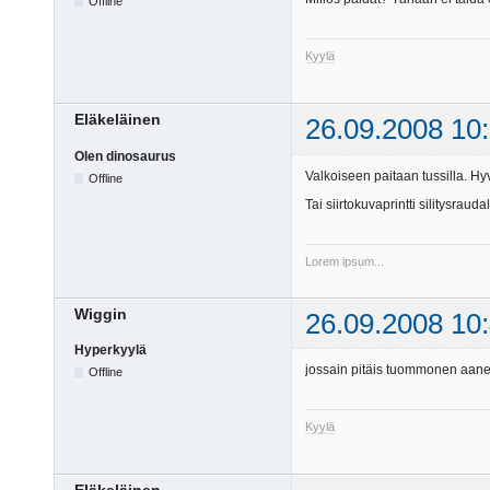
Offline
Kyylä
Eläkeläinen
26.09.2008 10
Olen dinosaurus
Valkoiseen paitaan tussilla. Hyv
Offline
Tai siirtokuvaprintti silitysraudal
Lorem ipsum...
Wiggin
26.09.2008 10
Hyperkyylä
jossain pitäis tuommonen aanelk
Offline
Kyylä