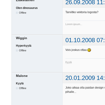
Eläkeläinen
26.09.2008 11
Olen dinosaurus
Tarviitko vektoria logosta?
Offline
Lorem ipsum...
Wiggin
01.10.2008 07
Hyperkyylä
Vois joskus ottaa
Offline
Kyylä
Malone
20.01.2009 14
Kyylä
Joko alkaa olla paidan design v
Offline
pihalle...