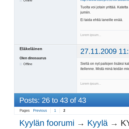
Offline
Tuolta voi jotain yrittää. Katetta
jumiin.
Ei taida ehtiä laneille enää.
Lorem ipsum...
Eläkeläinen
27.11.2009 11
Olen dinosaurus
Siellä on nyt paitojen lisäksi k
Offline
itellenne. Mistä minä teidän mi
Lorem ipsum...
Posts: 26 to 43 of 43
Pages
Previous
1
2
Kyylän foorumi
→
Kyylä
→
K