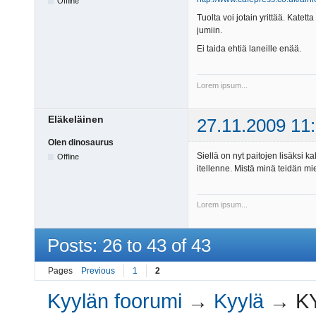
Offline
Tuolta voi jotain yrittää. Katetta
jumiin.
Ei taida ehtiä laneille enää.
Lorem ipsum...
Eläkeläinen
27.11.2009 11
Olen dinosaurus
Siellä on nyt paitojen lisäksi k
Offline
itellenne. Mistä minä teidän mi
Lorem ipsum...
Posts: 26 to 43 of 43
Pages
Previous
1
2
Kyylän foorumi
→
Kyylä
→
K