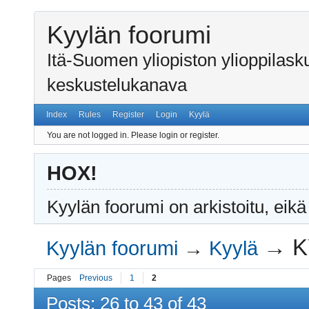
Kyylän foorumi
Itä-Suomen yliopiston ylioppilas
keskustelukanava
Index
Rules
Register
Login
Kyylä
You are not logged in.
Please login or register.
HOX!
Kyylän foorumi on arkistoitu, eikä
→
K
Kyylän foorumi
→
Kyylä
Pages
Previous
1
2
Posts: 26 to 43 of 43