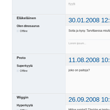
Kyylä
Eläkeläinen
30.01.2008 12
Olen dinosaurus
Soita ja kysy. Tarvittaessa miu
Offline
Lorem ipsum...
Proto
11.08.2008 10
Superkyylä
joko on paitoja?
Offline
Wiggin
26.09.2008 10
Hyperkyylä
Millos paidat? Tänään ei taida e