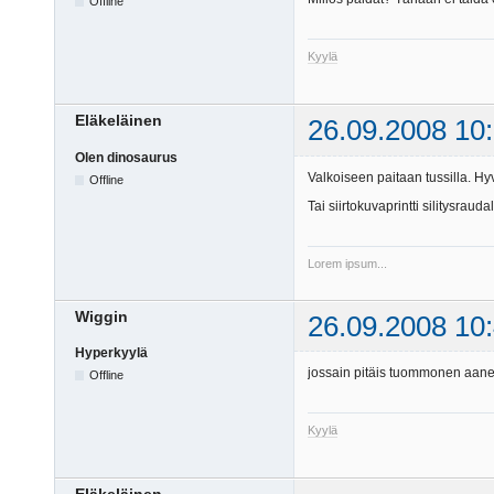
Offline
Kyylä
Eläkeläinen
26.09.2008 10
Olen dinosaurus
Valkoiseen paitaan tussilla. Hyv
Offline
Tai siirtokuvaprintti silitysraudal
Lorem ipsum...
Wiggin
26.09.2008 10
Hyperkyylä
jossain pitäis tuommonen aanelk
Offline
Kyylä