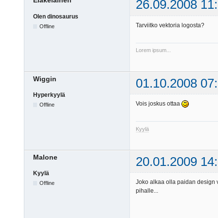
Eläkeläinen
26.09.2008 11
Olen dinosaurus
Tarviitko vektoria logosta?
Offline
Lorem ipsum...
Wiggin
01.10.2008 07
Hyperkyylä
Vois joskus ottaa
Offline
Kyylä
Malone
20.01.2009 14
Kyylä
Joko alkaa olla paidan design v
Offline
pihalle...