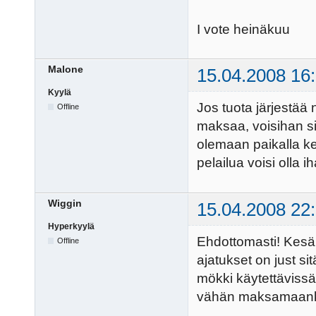
I vote heinäkuu
Malone
15.04.2008 16
Kyylä
Jos tuota järjestää 
Offline
maksaa, voisihan si
olemaan paikalla k
pelailua voisi olla i
Wiggin
15.04.2008 22
Hyperkyylä
Ehdottomasti! Kesäl
Offline
ajatukset on just sit
mökki käytettävissä
vähän maksamaanki