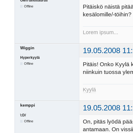
Olen dinosaurus
Pitäiskö näistä pit
Offline
kesälomille/-töihin?
Lorem ipsum...
Wiggin
19.05.2008 11
Hyperkyylä
Pitäis! Onko Kyylä k
Offline
niinkuin tuossa yle
Kyylä
kemppi
19.05.2008 11
\:D/
On, pitäs lyödä pääs
Offline
antamaan. On vissii