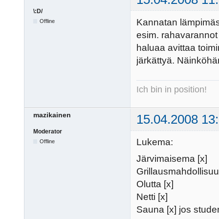
\:D/
Kannatan lämpimästi,
Offline
esim. rahavarannot 
haluaa avittaa toimin
järkättyä. Näinköhä
Ich bin in position!
mazikainen
15.04.2008 13
Moderator
Lukema:
Offline
Järvimaisema [x]
Grillausmahdollisuu
Olutta [x]
Netti [x]
Sauna [x] jos stude