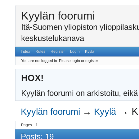
Kyylän foorumi
Itä-Suomen yliopiston ylioppilas
keskustelukanava
Index
Rules
Register
Login
Kyylä
You are not logged in.
Please login or register.
HOX!
Kyylän foorumi on arkistoitu, eikä
→
K
Kyylän foorumi
→
Kyylä
Pages
1
Posts: 19