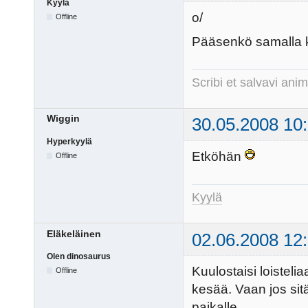
Kyylä
o/
Offline
Pääsenkö samalla k
Scribi et salvavi a
Wiggin
30.05.2008 10
Hyperkyylä
Etköhän
Offline
Kyylä
Eläkeläinen
02.06.2008 12
Olen dinosaurus
Kuulostaisi loisteliaa
Offline
kesää. Vaan jos sitä
paikalle.