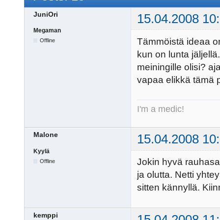
JuniOri
15.04.2008 10
Megaman
Tämmöistä ideaa on v
Offline
kun on lunta jäljellä
meiningille olisi? a
vapaa elikkä tämä po
I'm a medic!
Malone
15.04.2008 10
Kyylä
Jokin hyvä rauhasa 
Offline
ja olutta. Netti yht
sitten kännyllä. Kii
kemppi
15.04.2008 11