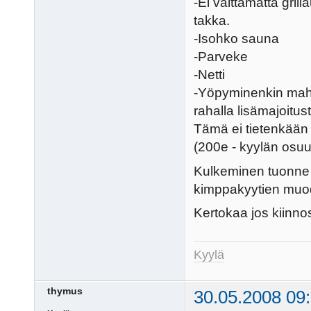
-Ei välttämättä gril
takka.
-Isohko sauna
-Parveke
-Netti
-Yöpyminenkin mahdol
rahalla lisämajoitust
Tämä ei tietenkään ol
(200e - kyylän osuu
Kulkeminen tuonne 
kimppakyytien muo
Kertokaa jos kiinno
Kyylä
thymus
30.05.2008 09