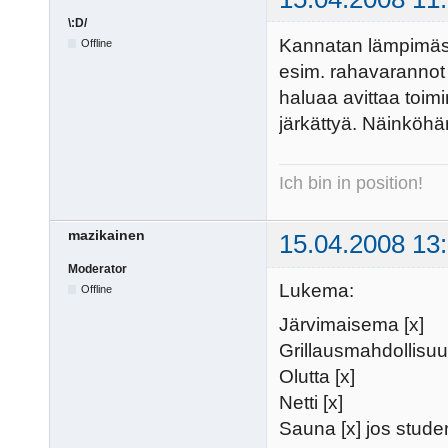
\:D/
Kannatan lämpimästi,
Offline
esim. rahavarannot 
haluaa avittaa toimin
järkättyä. Näinköhä
Ich bin in position!
mazikainen
15.04.2008 13
Moderator
Lukema:
Offline
Järvimaisema [x]
Grillausmahdollisuu
Olutta [x]
Netti [x]
Sauna [x] jos stude