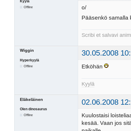
Kyylä
o/
Offline
Pääsenkö samalla k
Scribi et salvavi a
Wiggin
30.05.2008 10
Hyperkyylä
Etköhän
Offline
Kyylä
Eläkeläinen
02.06.2008 12
Olen dinosaurus
Kuulostaisi loisteliaa
Offline
kesää. Vaan jos sitä
paikalle.