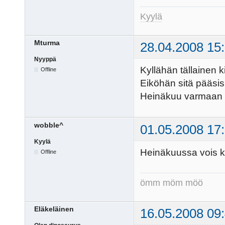
Kyylä
Mturma
28.04.2008 15
Nyyppä
Kyllähän tällainen 
Offline
Eiköhän sitä pääsis
Heinäkuu varmaan so
wobble^
01.05.2008 17
Kyylä
Heinäkuussa vois ky
Offline
ömm möm möö
Eläkeläinen
16.05.2008 09