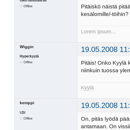
Olen dinosaurus
Pitäiskö näistä pit
Offline
kesälomille/-töihin?
Lorem ipsum...
Wiggin
19.05.2008 11
Hyperkyylä
Pitäis! Onko Kyylä k
Offline
niinkuin tuossa yle
Kyylä
kemppi
19.05.2008 11
\:D/
On, pitäs lyödä pääs
Offline
antamaan. On vissii