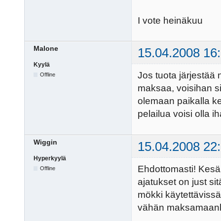
I vote heinäkuu
Malone
15.04.2008 16
Kyylä
Jos tuota järjestää 
Offline
maksaa, voisihan si
olemaan paikalla k
pelailua voisi olla i
Wiggin
15.04.2008 22
Hyperkyylä
Ehdottomasti! Kesäl
Offline
ajatukset on just sit
mökki käytettävissä
vähän maksamaanki