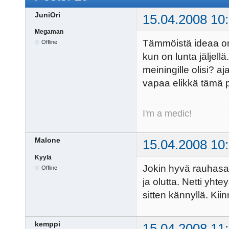
JuniOri
15.04.2008 10
Megaman
Tämmöistä ideaa on v
Offline
kun on lunta jäljellä
meiningille olisi? a
vapaa elikkä tämä po
I'm a medic!
Malone
15.04.2008 10
Kyylä
Jokin hyvä rauhasa 
Offline
ja olutta. Netti yht
sitten kännyllä. Kii
kemppi
15.04.2008 11