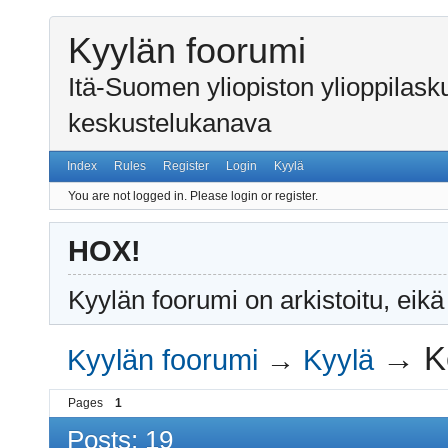
Kyylän foorumi
Itä-Suomen yliopiston ylioppilas
keskustelukanava
Index
Rules
Register
Login
Kyylä
You are not logged in.
Please login or register.
HOX!
Kyylän foorumi on arkistoitu, eikä
→
K
Kyylän foorumi
→
Kyylä
Pages
1
Posts: 19