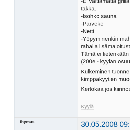
-Ei välttämättä gril
takka.
-Isohko sauna
-Parveke
-Netti
-Yöpyminenkin mahdol
rahalla lisämajoitust
Tämä ei tietenkään ol
(200e - kyylän osuu
Kulkeminen tuonne 
kimppakyytien muo
Kertokaa jos kiinno
Kyylä
thymus
30.05.2008 09