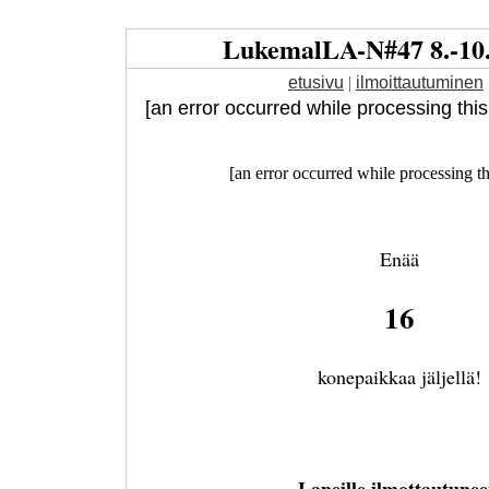
Lukemal
LA
-
N
#47 8.-10
etusivu
|
ilmoittautuminen
[an error occurred while processing this d
[an error occurred while processing th
Enää
16
konepaikkaa jäljellä!
Laneille ilmottautunee