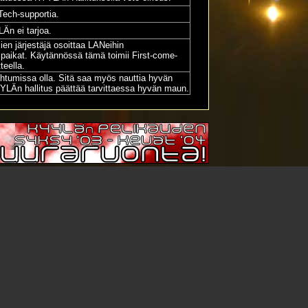
Tech-supportia.
Än ei tarjoa.
n järjestäjä osoittaa LANeihin
tuspaikat. Käytännössä tämä toimii First-come-
teella.
htumissa olla. Sitä saa myös nauttia hyvän
YLÄn hallitus päättää tarvittaessa hyvän maun.