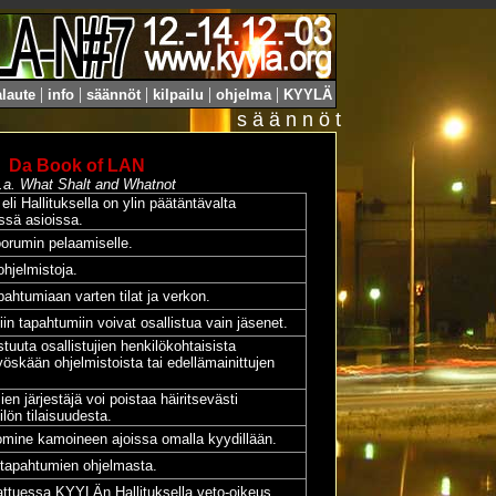
|
|
|
|
|
laute
info
säännöt
kilpailu
ohjelma
KYYLÄ
s ä ä n n ö t
Da Book of LAN
.a. What Shalt and Whatnot
eli Hallituksella on ylin päätäntävalta
issä asioissa.
orumin pelaamiselle.
hjelmistoja.
htumiaan varten tilat ja verkon.
n tapahtumiin voivat osallistua vain jäsenet.
uuta osallistujien henkilökohtaisista
myöskään ohjelmistoista tai edellämainittujen
 järjestäjä voi poistaa häiritsevästi
lön tilaisuudesta.
mine kamoineen ajoissa omalla kyydillään.
 tapahtumien ohjelmasta.
sattuessa KYYLÄn Hallituksella veto-oikeus.