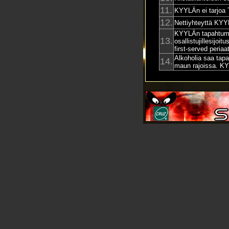
11.
KYYLÄn ei tarjoa 
12.
Nettiyhteyttä KYYL
KYYLÄn tapahtumie
13.
osallistujillesijoi
first-served periaat
Alkoholia saa tapa
14.
maun rajoissa. KY