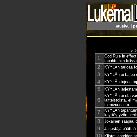
|
etusivu
pa
a.k
God Rule in effect 
1.
tapahtumiin liittyv
2.
KYYLÄn tarjoaa fo
3.
KYYLÄn ei tarjoa o
4.
KYYLÄn tajoaa tapa
5.
KYYLÄn järjestämii
KYYLÄn ei ota vast
6.
laitteistoista, ei 
toimivuudesta.
KYYLÄn tapahtumien
7.
käyttäytyvän henki
8.
Jokainen saapuu o
9.
Järjestäjä päättää
10.
Kiistatilanteiden 