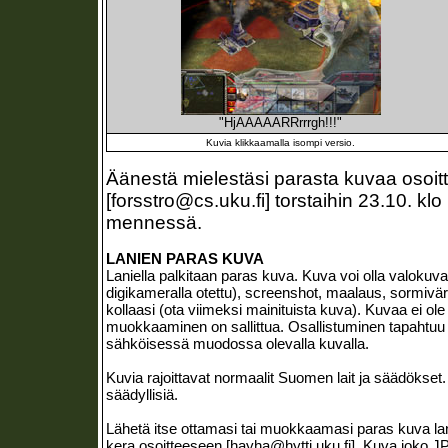
"HjAAAAARRrrrgh!!!"
Kuvia klikkaamalla isompi versio.
Äänestä mielestäsi parasta kuvaa osoi
[forsstro@cs.uku.fi] torstaihin 23.10. klo
mennessä.
LANIEN PARAS KUVA
Laniella palkitaan paras kuva. Kuva voi olla valokuva
digikameralla otettu), screenshot, maalaus, sormiväri
kollaasi (ota viimeksi mainituista kuva). Kuvaa ei ole s
muokkaaminen on sallittua. Osallistuminen tapahtuu 
sähköisessä muodossa olevalla kuvalla.
Kuvia rajoittavat normaalit Suomen lait ja säädökset. 
säädyllisiä.
Lähetä itse ottamasi tai muokkaamasi paras kuva la
kera osoitteeseen [hayha@hytti.uku.fi]. Kuva joko J