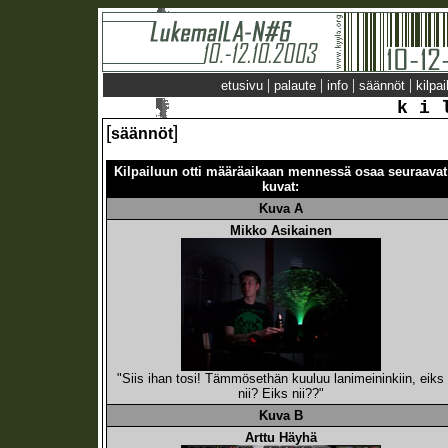
|
|
|
|
etusivu
palaute
info
säännöt
kilpai
k i 
[
]
säännöt
Kilpailuun otti määräaikaan mennessä osaa seuraavat
kuvat:
Kuva A
Mikko Asikainen
"Siis ihan tosi! Tämmösethän kuuluu lanimeininkiin, eiks
nii? Eiks nii??"
Kuva B
Arttu Häyhä