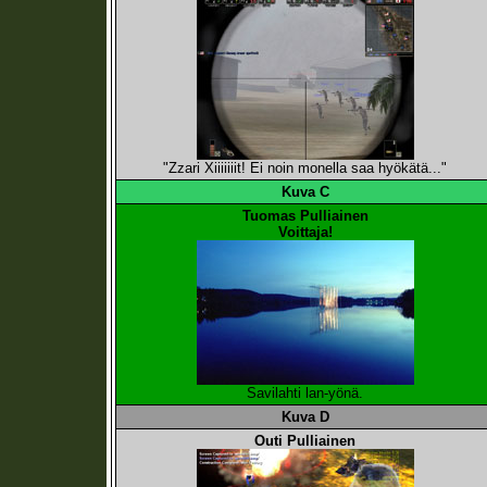
"Zzari Xiiiiiiit! Ei noin monella saa hyökätä..."
Kuva C
Tuomas Pulliainen
Voittaja!
Savilahti lan-yönä.
Kuva D
Outi Pulliainen