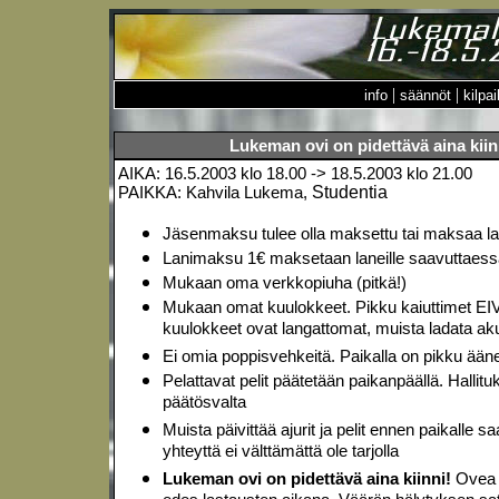
|
|
info
säännöt
kilpai
Lukeman ovi on pidettävä aina kiin
AIKA: 16.5.2003 klo 18.00 -> 18.5.2003 klo 21.00
PAIKKA: Kahvila Lukema,
Studentia
Jäsenmaksu tulee olla maksettu tai maksaa la
Lanimaksu 1€ maksetaan laneille saavuttaess
Mukaan oma verkkopiuha (pitkä!)
Mukaan omat kuulokkeet. Pikku kaiuttimet EI
kuulokkeet ovat langattomat, muista ladata akut
Ei omia poppisvehkeitä. Paikalla on pikku ääne
Pelattavat pelit päätetään paikanpäällä. Hallituk
päätösvalta
Muista päivittää ajurit ja pelit ennen paikalle s
yhteyttä ei välttämättä ole tarjolla
Lukeman ovi on pidettävä aina kiinni!
Ovea e