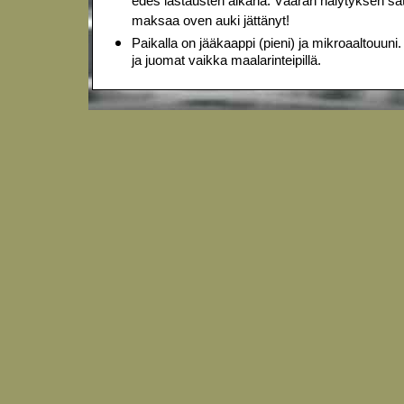
edes lastausten aikana. Väärän hälytyksen sa
maksaa oven auki jättänyt!
Paikalla on jääkaappi (pieni) ja mikroaaltouun
ja juomat vaikka maalarinteipillä.