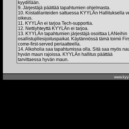
kyydillään.
9. Järjestäjä päättää tapahtumien ohjelmasta.
10. Kiistatilanteiden sattuessa KYYLÄn Hallituksella v
oikeus.
11. KYYLÄn ei tarjoa Tech-supportia.
12. Nettiyhteyttä KYYLÄn ei tarjoa.
13. KYYLÄn tapahtumien järjestäjä osoittaa LANeihin
osallistujillesijoituspaikat. Käytännössä tämä toimii Firs
come-first-served periaatteella.
14. Alkoholia saa tapahtumissa olla. Sitä saa myös nau
hyvän maun rajoissa. KYYLÄn hallitus päättää
tarvittaessa hyvän maun.
www.kyyl