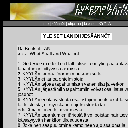
info
|
säännöt
|
ohjelma
|
kilpailu
|
KYYLÄ
YLEISET LANIOHJESÄÄNNÖT
Da Book of LAN
a.k.a. What Shalt and Whatnot
1. God Rule in effect eli Hallituksella on ylin päätäntäv
tapahtumiin liittyvissä asioissa.
2. KYYLÄn tarjoaa foorumin pelaamiselle.
3. KYYLÄn ei tarjoa ohjelmistoja.
4. KYYLÄn tajoaa tapahtumiaan varten tilat ja verkon.
5. KYYLÄn järjestämiin tapahtumiin voivat osallistua v
jäsenet.
6. KYYLÄn ei ota vastuuta osallistujien henkilökohtaisi
laitteistoista, ei myöskään ohjelmistoista tai
edellämainittujen toimivuudesta.
7. KYYLÄn tapahtumien järjestäjä voi poistaa häiritsev
käyttäytyvän henkilön tilaisuudesta.
8. Jokainen saapuu omine kamoineen ajoissa omalla