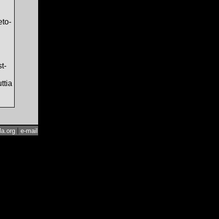
eto-
t-
ttia
|
a.org
e-mail