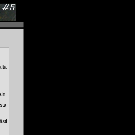
alta
ain
sta
ästi