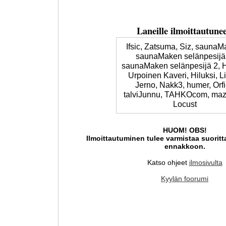
Laneille ilmoittautunee
Ifsic, Zatsuma, Siz, saunaM
saunaMaken selänpesijä 
saunaMaken selänpesijä 2, 
Urpoinen Kaveri, Hiluksi, L
Jerno, Nakk3, humer, Orfi
talviJunnu, TAHKOcom, mazi
Locust
HUOM! OBS!
Ilmoittautuminen tulee varmistaa suorit
ennakkoon.
Katso ohjeet
ilmosivulta
Kyylän foorumi