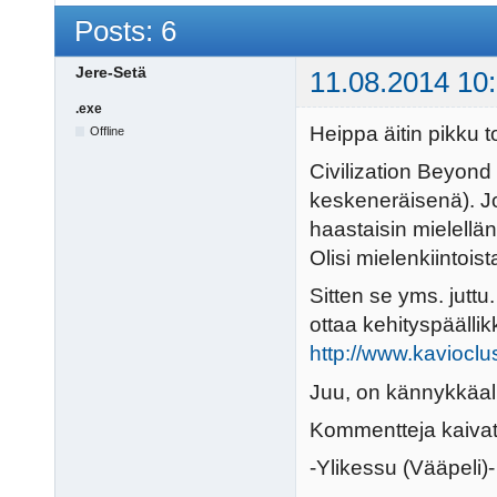
Posts: 6
Jere-Setä
11.08.2014 10
.exe
Heippa äitin pikku 
Offline
Civilization Beyond
keskeneräisenä). Jo
haastaisin mielellä
Olisi mielenkiintoist
Sitten se yms. juttu
ottaa kehityspäälli
http://www.kaviocl
Juu, on kännykkäalus
Kommentteja kaivata
-Ylikessu (Vääpeli)-