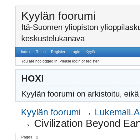
Kyylän foorumi
Itä-Suomen yliopiston ylioppilas
keskustelukanava
Index
Rules
Register
Login
Kyylä
You are not logged in.
Please login or register.
HOX!
Kyylän foorumi on arkistoitu, eikä
Kyylän foorumi
→
LukemalLA
→
Civilization Beyond Ea
Pages
1