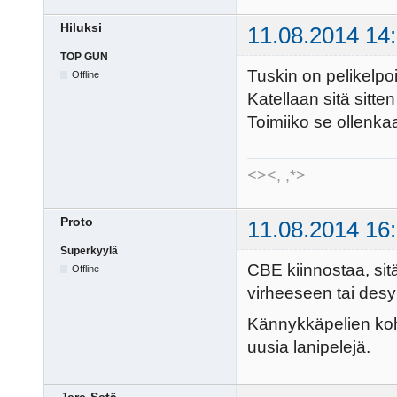
Hiluksi
11.08.2014 14
TOP GUN
Tuskin on pelikelpo
Offline
Katellaan sitä sitte
Toimiiko se ollenk
<><, ,*>
Proto
11.08.2014 16
Superkyylä
CBE kiinnostaa, sit
Offline
virheeseen tai desy
Kännykkäpelien kohd
uusia lanipelejä.