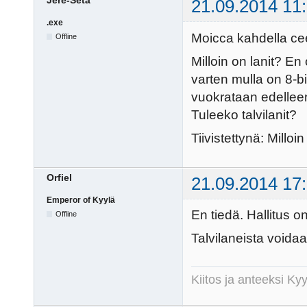
Jere-Setä
21.09.2014 11
.exe
Moicca kahdella cee
Offline
Milloin on lanit? En
varten mulla on 8-b
vuokrataan edellee
Tuleeko talvilanit?
Tiivistettynä: Milloi
Orfiel
21.09.2014 17
Emperor of Kyylä
En tiedä. Hallitus on
Offline
Talvilaneista voidaa
Kiitos ja anteeksi K