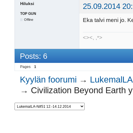
Hiluksi
25.09.2014 20
TOP GUN
Eka talvi meni jo. K
Offline
<><, ,*>
Posts: 6
Pages
1
Kyylän foorumi
→
LukemalLA
→
Civilization Beyond Earth 