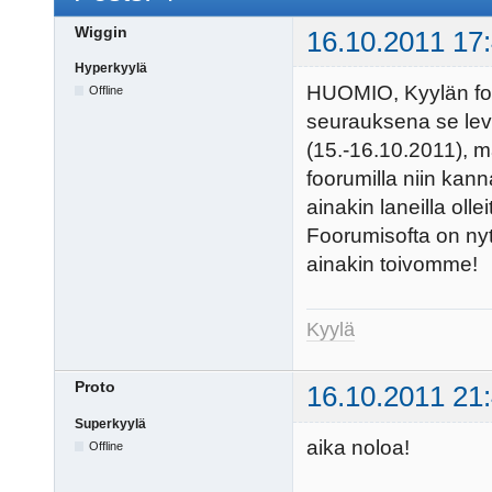
Wiggin
16.10.2011 17
Hyperkyylä
HUOMIO, Kyylän foor
Offline
seurauksena se levi
(15.-16.10.2011), ma
foorumilla niin kan
ainakin laneilla oll
Foorumisofta on nyt p
ainakin toivomme!
Kyylä
Proto
16.10.2011 21
Superkyylä
aika noloa!
Offline