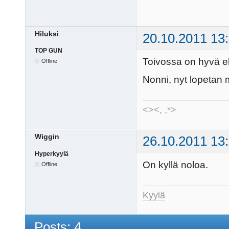
Hiluksi
20.10.2011 13
TOP GUN
Toivossa on hyvä e
Offline
Nonni, nyt lopetan m
<><, ,*>
Wiggin
26.10.2011 13
Hyperkyylä
On kyllä noloa.
Offline
Kyylä
Posts: 4