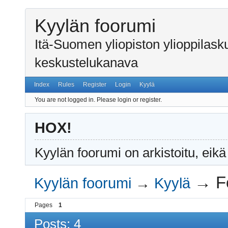
Kyylän foorumi
Itä-Suomen yliopiston ylioppilas
keskustelukanava
Index
Rules
Register
Login
Kyylä
You are not logged in.
Please login or register.
HOX!
Kyylän foorumi on arkistoitu, eikä
→
F
Kyylän foorumi
→
Kyylä
Pages
1
Posts: 4