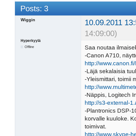
Posts: 3
Wiggin
10.09.2011 13:
14:09:00)
Hyperkyylä
Saa noutaa ilmaisek
Offline
-Canon A710, näyttö
http://www.canon.f
-Läjä sekalaisia tu
-Yleismittari, toimii 
http://www.multime
-Näppis, Logitech 
http://s3-external
-Plantronics DSP-10
korvalle kuuloke. 
toimivat.
http://www.skype-h