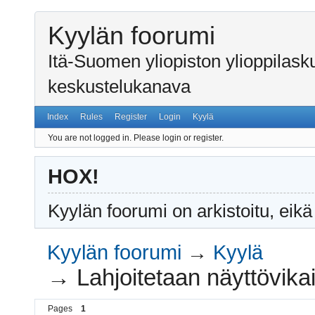
Kyylän foorumi
Itä-Suomen yliopiston ylioppilas
keskustelukanava
Index
Rules
Register
Login
Kyylä
You are not logged in.
Please login or register.
HOX!
Kyylän foorumi on arkistoitu, eikä
Kyylän foorumi
→
Kyylä
→
Lahjoitetaan näyttövika
Pages
1