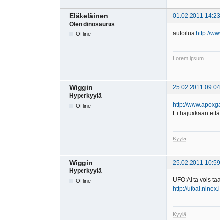
Eläkeläinen
01.02.2011 14:23
Olen dinosaurus
autoilua
http://w
Offline
Lorem ipsum...
Wiggin
25.02.2011 09:04
Hyperkyylä
http://www.apox
Offline
Ei hajuakaan että
Kyylä
Wiggin
25.02.2011 10:59
Hyperkyylä
UFO:AI:ta vois ta
Offline
http://ufoai.ninex.
Kyylä