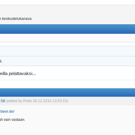
on keskustelukanava
ä.
illa pelattavaksi...
:58
(edited by Proto 30.12.2010 13:53:15)
fsteel.de
/
uli vain vastaan.