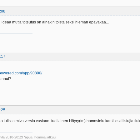
:08
ideaa mutta toteutus on ainakin toistaiseksi hieman epävakaa...
:17
?
ampowered.com/app/90800/
annut?
:25
ko tulis toimiva versio vastaan, tuollainen Höyry(tm) homostelu karsii osallistujia tiuk
Kyylä 2010-2012! *apua, homma jatkuu!