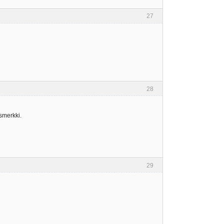
27
28
smerkki.
29