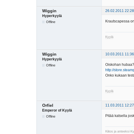
Wiggin
26.02.2011 22:28
Hyperkyylä
Krautscapessa on 
Offline
Kyylä
Wiggin
10.03.2011 11:36
Hyperkyylä
Oiskohan hubaa
Offline
http://store.ste
Onko kukaan test
Kyylä
Orfiel
11.03.2011 12:27
Emperor of Kyylä
Pitää katsella jos
Offline
Kiitos ja anteeksi 