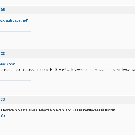
:59
ww.krautscape.net
/
:30
game.com
/
 onko lanipeliä tuossa, mut ois RTS, yay! Ja löytyykö tuota keltään on sekin kysymy
:23
as testata pitkästä aikaa. Näyttää olevan jatkuvassa kehityksessä tuokin.
info