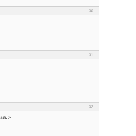
30
31
32
asti. :>