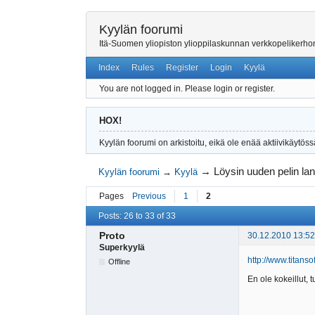
Kyylän foorumi
Itä-Suomen yliopiston ylioppilaskunnan verkkopelikerh
Index
Rules
Register
Login
Kyylä
You are not logged in.
Please login or register.
HOX!
Kyylän foorumi on arkistoitu, eikä ole enää aktiivikäytöss
→
Löysin uuden pelin lane
Kyylän foorumi
→
Kyylä
Pages
Previous
1
2
Posts: 26 to 33 of 33
Proto
30.12.2010 13:52
Superkyylä
http://www.titanso
Offline
En ole kokeillut, t