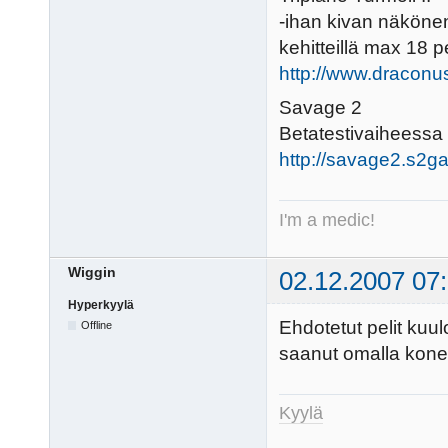
-ihan kivan näkönen
kehitteillä max 18 p
http://www.draconu
Savage 2
Betatestivaiheessa 
http://savage2.s2
I'm a medic!
Wiggin
02.12.2007 07
Hyperkyylä
Ehdotetut pelit kuul
Offline
saanut omalla konee
Kyylä