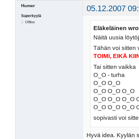
Humer
05.12.2007 09
Superkyylä
Offline
Eläkeläinen wro
Näitä uusia löytö
Tähän voi sitten 
TOIMI, EIKÄ KI
Tai sitten vaikka
O_O - turha
O_O O_O
O_O O_O O_O
O_O O_O O_O 
O_O O_O O_O O_
sopivasti voi sitt
Hyvä idea. Kyylän si