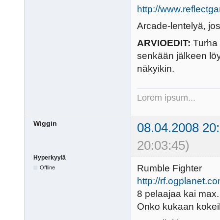
http://www.reflec
Arcade-lentelyä, jo
ARVIOEDIT:
Turha k
senkään jälkeen löy
näkyikin.
Lorem ipsum...
Wiggin
08.04.2008 20
20:03:45)
Hyperkyylä
Rumble Fighter
Offline
http://rf.ogplanet.c
8 pelaajaa kai max.
Onko kukaan kokeil