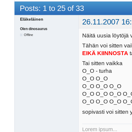
Posts: 1 to 25 of 33
Eläkeläinen
26.11.2007 16
Olen dinosaurus
Näitä uusia löytöjä 
Offline
Tähän voi sitten vai
EIKÄ KIINNOSTA
t
Tai sitten vaikka
O_O - turha
O_O O_O
O_O O_O O_O
O_O O_O O_O O_
O_O O_O O_O O_O O
sopivasti voi sitten
Lorem ipsum...