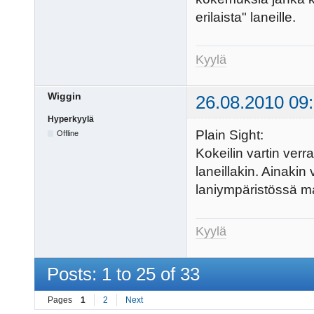
erilaista" laneille.
Kyylä
Wiggin
26.08.2010 09
Hyperkyylä
Plain Sight:
Offline
Kokeilin vartin verra
laneillakin. Ainakin
laniympäristössä ma
Kyylä
Posts: 1 to 25 of 33
Pages
1
2
Next