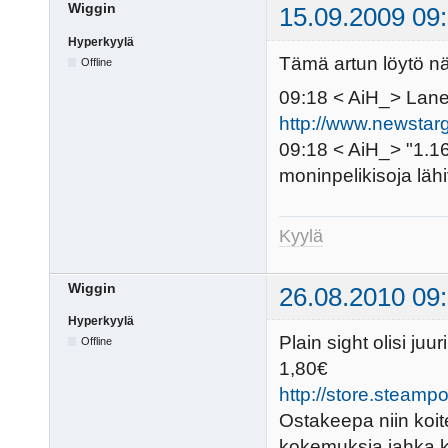
Wiggin
15.09.2009 09
Hyperkyylä
Tämä artun löytö nä
Offline
09:18 < AiH_> Laneil
http://www.newsta
09:18 < AiH_> "1.16
moninpelikisoja läh
Kyylä
Wiggin
26.08.2010 09
Hyperkyylä
Plain sight olisi ju
Offline
1,80€
http://store.steam
Ostakeepa niin koite
kokemuksia jahka ker