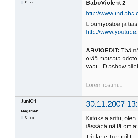
BaboViolent 2
Offline
http://www.rndlabs
Lipunryöstöä ja tai
http://www.youtu
ARVIOEDIT:
Tää näy
erää matsata odotel
vaatii. Diashow alle
Lorem ipsum...
JuniOri
30.11.2007 13
Megaman
Kiitoksia arttu, olen 
Offline
tässäpä näitä omia:
Triplane Turmoil II