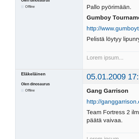
Olen dinosaurus
Pallo pyörimään.
Offline
Gumboy Tournam
http://www.gumboy
Pelistä löytyy lipunr
Lorem ipsum...
Eläkeläinen
05.01.2009 17
Olen dinosaurus
Gang Garrison
Offline
http://ganggarrison
Team Fortress 2 ilm
päätä vaivaa.
Lorem ipsum...