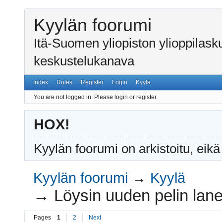
Kyylän foorumi
Itä-Suomen yliopiston ylioppilas
keskustelukanava
Index
Rules
Register
Login
Kyylä
You are not logged in.
Please login or register.
HOX!
Kyylän foorumi on arkistoitu, eikä
Kyylän foorumi
→
Kyylä
→
Löysin uuden pelin lanei
Pages
1
2
Next