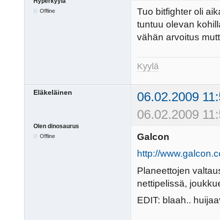
Hyperkyylä
Tuo bitfighter oli ai
Offline
tuntuu olevan kohill
vähän arvoitus mutt
Kyylä
Eläkeläinen
06.02.2009 11:
06.02.2009 11:
Olen dinosaurus
Galcon
Offline
http://www.galcon.c
Planeettojen valtaus
nettipelissä, joukk
EDIT: blaah.. huijaa