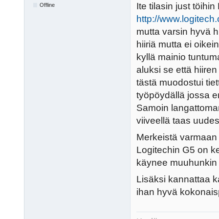
Ite tilasin just töih
Offline
http://www.logitec
mutta varsin hyvä hii
hiiriä mutta ei oike
kyllä mainio tuntum
aluksi se että hiire
tästä muodostui tie
työpöydällä jossa en
Samoin langattoman 
viiveellä taas uude
Merkeistä varmaan L
Logitechin G5 on ke
käynee muuhunkin 
Lisäksi kannattaa ka
ihan hyvä kokonais