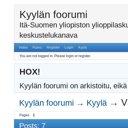
Kyylän foorumi
Itä-Suomen yliopiston ylioppilas
keskustelukanava
Index
Rules
Register
Login
Kyylä
You are not logged in.
Please login or register.
HOX!
Kyylän foorumi on arkistoitu, eikä
→
V
Kyylän foorumi
→
Kyylä
Pages
1
Posts: 7