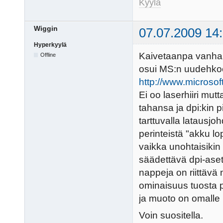
Kyylä
Wiggin
07.07.2009 14
Hyperkyylä
Kaivetaanpa vanha ke
Offline
osui MS:n uudehkoo
http://www.microso
Ei oo laserhiiri mutt
tahansa ja dpi:kin pi
tarttuvalla latausjoh
perinteistä "akku l
vaikka unohtaisikin 
säädettävä dpi-aset
nappeja on riittävä
ominaisuus tuosta p
ja muoto on omalle 
Voin suositella.