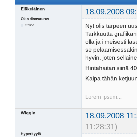
Eläkeläinen
18.09.2008 09
Olen dinosaurus
Nyt olis tarpeen uusi
Offline
Tarkkuutta grafiika
olla ja ilmeisesti l
se pelaamisessakin 
hyvin, joten sellai
Hintahaitari siinä 4
Kaipa tähän ketjuun
Lorem ipsum...
Wiggin
18.09.2008 11:
11:28:31)
Hyperkyylä