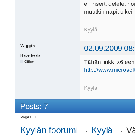
eli insert, delete, h
muutkin napit oikeill
Kyylä
Wiggin
02.09.2009 08
Hyperkyylä
Tähän linkki x6:ee
Offline
http://www.microso
Kyylä
Posts: 7
Pages
1
Kyylän foorumi
→
Kyylä
→
Vä