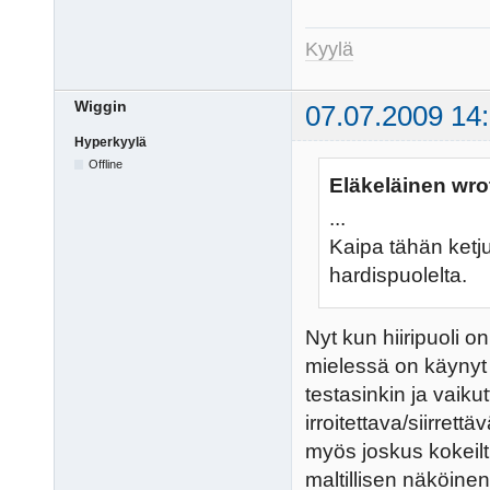
Kyylä
Wiggin
07.07.2009 14
Hyperkyylä
Offline
Eläkeläinen wro
...
Kaipa tähän ketju
hardispuolelta.
Nyt kun hiiripuoli 
mielessä on käynyt t
testasinkin ja vaiku
irroitettava/siirrett
myös joskus kokeilt
maltillisen näköinen