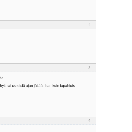
2
3
ää.
tti tai cs teistä ajan jättää. Ihan kuin tapahtuis
4