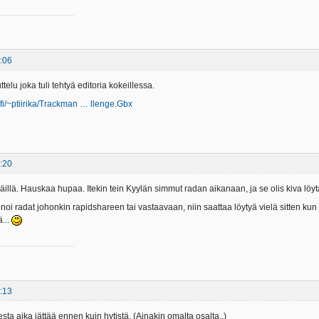
:06
telu joka tuli tehtyä editoria kokeillessa.
.fi/~ptiirika/Trackman … llenge.Gbx
:20
äillä. Hauskaa hupaa. Itekin tein Kyylän simmut radan aikanaan, ja se olis kiva löyt
oi radat johonkin rapidshareen tai vastaavaan, niin saattaa löytyä vielä sitten kun hy
...
:13
ta aika jättää ennen kuin hytistä. (Ainakin omalta osalta..)