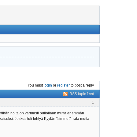
You must
login
or
register
to post a reply
RSS topic feed
1
 Nettihän noita on varmasti pullollaan mutta enemmän
kaiseksi. Joskus tuli tehtyä Kyylän "simmut" -rata mutta