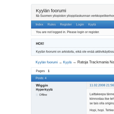
Kyylän foorumi
Itä-Suomen yliopiston ylioppilaskunnan verkkopelikerh
Index
Rules
Register
Login
Kyylä
You are not logged in.
Please login or register.
HOX!
Kyylän foorumi on arkistoitu, eikä ole enää aktiivikäytöss
→
Ratoja Trackmania Nat
Kyylän foorumi
→
Kyylä
Pages
1
Posts: 4
Wiggin
11.02.2008 21:56
Hyperkyylä
Laittakeepa tänne
Offline
kiinnostaa itse te
se tais olla origi
Hopi, hopi. Tehke