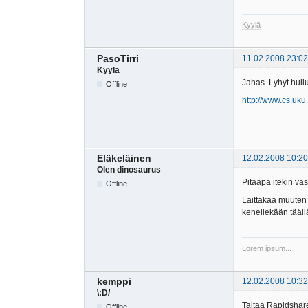
Kyylä
PasoTirri
11.02.2008 23:02
Kyylä
Jahas. Lyhyt hullut
Offline
http://www.cs.uku
Eläkeläinen
12.02.2008 10:20
Olen dinosaurus
Pitääpä itekin väs
Offline
Laittakaa muuten n
kenellekään täällä
Lorem ipsum...
kemppi
12.02.2008 10:32
\:D/
Taitaa Rapidshares
Offline