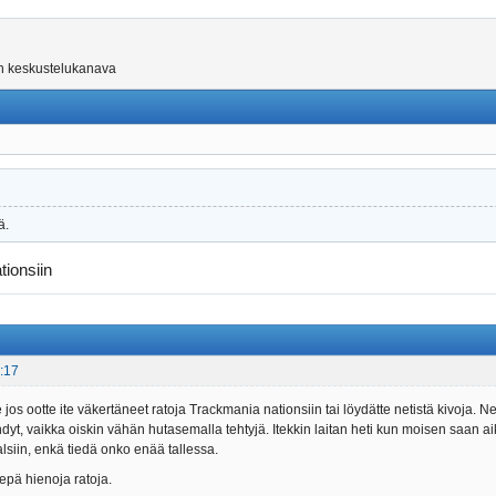
on keskustelukanava
ä.
ionsiin
:17
 jos ootte ite väkertäneet ratoja Trackmania nationsiin tai löydätte netistä kivoja.
hdyt, vaikka oiskin vähän hutasemalla tehtyjä. Itekkin laitan heti kun moisen saan ai
nalsiin, enkä tiedä onko enää tallessa.
epä hienoja ratoja.