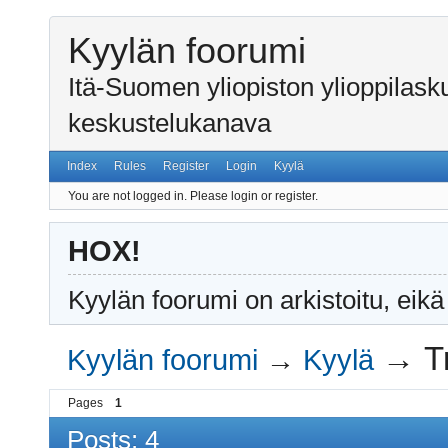
Kyylän foorumi
Itä-Suomen yliopiston ylioppilas
keskustelukanava
Index
Rules
Register
Login
Kyylä
You are not logged in.
Please login or register.
HOX!
Kyylän foorumi on arkistoitu, eikä
→
T
Kyylän foorumi
→
Kyylä
Pages
1
Posts: 4