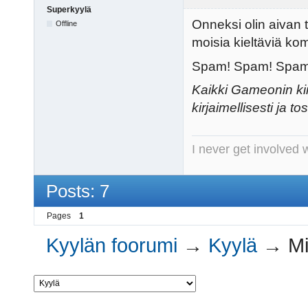
Superkyylä
Onneksi olin aivan to
Offline
moisia kieltäviä ko
Spam! Spam! Spam!
Kaikki Gameonin kir
kirjaimellisesti ja 
I never get involved 
Posts: 7
Pages
1
Kyylän foorumi
→
Kyylä
→
Mi