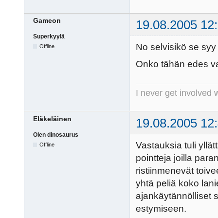
Gameon
19.08.2005 12
Superkyylä
No selvisikö se syy 
Offline
Onko tähän edes va
I never get involved 
Eläkeläinen
19.08.2005 12
Olen dinosaurus
Vastauksia tuli yllä
Offline
pointteja joilla par
ristiinmenevät toive
yhtä peliä koko lani
ajankäytännölliset s
estymiseen.