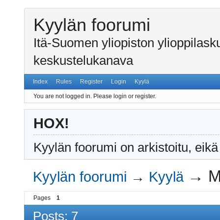
Kyylän foorumi
Itä-Suomen yliopiston ylioppilas
keskustelukanava
Index
Rules
Register
Login
Kyylä
You are not logged in.
Please login or register.
HOX!
Kyylän foorumi on arkistoitu, eikä
→
M
Kyylän foorumi
→
Kyylä
Pages
1
Posts: 7